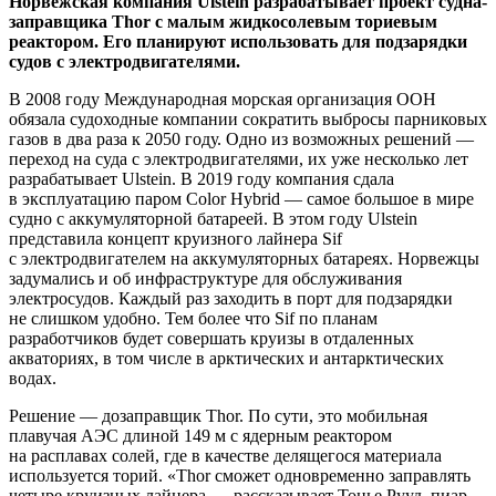
Норвежская компания Ulstein разрабатывает проект судна-
заправщика Thor с малым жидкосолевым ториевым
реактором. Его планируют использовать для подзарядки
судов с электродвигателями.
В 2008 году Международная морская организация ООН
обязала судоходные компании сократить выбросы парниковых
газов в два раза к 2050 году. Одно из возможных решений — ​
переход на суда с электродвигателями, их уже несколько лет
разрабатывает Ulstein. В 2019 году компания сдала
в эксплуатацию паром Color Hybrid — ​самое большое в мире
судно с аккумуляторной батареей. В этом году Ulstein
представила концепт круизного лайнера Sif
с электродвигателем на аккумуляторных батареях. Норвежцы
задумались и об инфраструктуре для обслуживания
электросудов. Каждый раз заходить в порт для подзарядки
не слишком удобно. Тем более что Sif по планам
разработчиков будет совершать круизы в отдаленных
акваториях, в том числе в арктических и антарктических
водах.
Решение — ​дозаправщик Thor. По сути, это мобильная
плавучая АЭС длиной 149 м с ядерным реактором
на расплавах солей, где в качестве делящегося материала
используется торий. «Thor сможет одновременно заправлять
четыре круизных лайнера, — ​рассказывает Тонье Рууд, пиар-