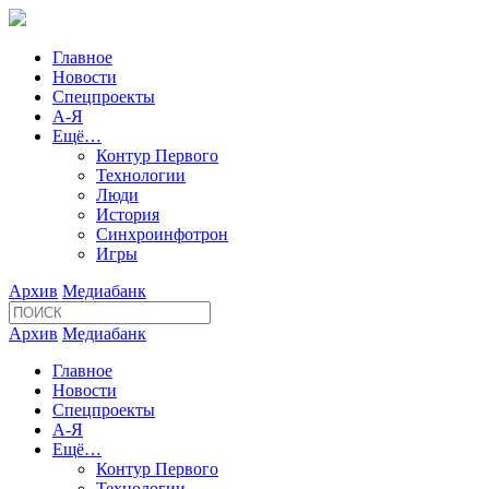
Главное
Новости
Спецпроекты
А-Я
Ещё…
Контур Первого
Технологии
Люди
История
Синхроинфотрон
Игры
Архив
Медиабанк
Архив
Медиабанк
Главное
Новости
Спецпроекты
А-Я
Ещё…
Контур Первого
Технологии