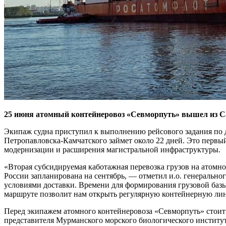
25 июня атомный контейнеровоз «Севморпуть» вышел из С
Экипаж судна приступил к выполнению рейсового задания по д
Петропавловска-Камчатского займет около 22 дней. Это первый
модернизации и расширения магистральной инфраструктуры.
«Вторая субсидируемая каботажная перевозка грузов на атомн
России запланирована на сентябрь, — отметил и.о. генеральн
условиями доставки. Времени для формирования грузовой базы
маршруте позволит нам открыть регулярную контейнерную ли
Перед экипажем атомного контейнеровоза «Севморпуть» стоит з
представителя Мурманского морского биологического институ