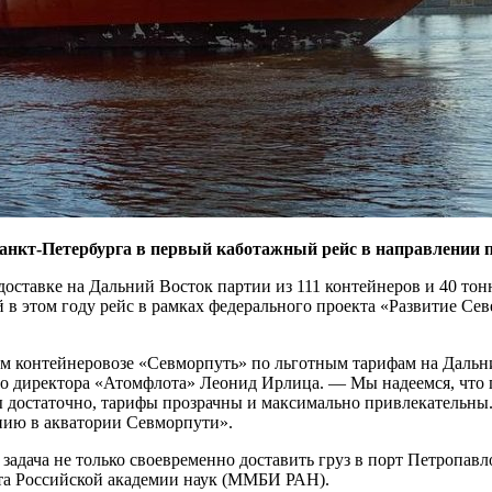
анкт-Петербурга в первый каботажный рейс в направлении 
оставке на Дальний Восток партии из 111 контейнеров и 40 тон
 в этом году рейс в рамках федерального проекта «Развитие Се
ом контейнеровозе «Севморпуть» по льготным тарифам на Дальн
ого директора «Атомфлота» Леонид Ирлица. — Мы надеемся, что
 достаточно, тарифы прозрачны и максимально привлекательны.
нию в акватории Севморпути».
адача не только своевременно доставить груз в порт Петропавло
та Российской академии наук (ММБИ РАН).