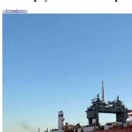
«Атомфлот»