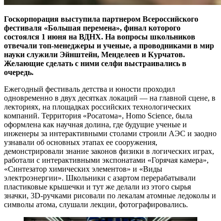
Госкорпорация выступила партнером Всероссийского
фестиваля «Большая перемена», финал которого
состоялся 1 июня на ВДНХ. На вопросы школьников
отвечали топ-менеджеры и ученые, а проводниками в мир
науки служили Эйнштейн, Менделеев и Курчатов.
Желающие сделать с ними селфи выстраивались в
очередь.
Ежегодный фестиваль детства и юности проходил
одновременно в двух десятках локаций — ​на главной сцене, в
лекториях, на площадках российских технологических
компаний. Территория «Росатома», Homo Science, была
оформлена как научная долина, где будущие ученые и
инженеры за интерактивными столами строили АЭС и заодно
узнавали об основных этапах ее сооружения,
демонстрировали знание законов физики в логических играх,
работали с интерактивными экспонатами «Горячая камера»,
«Синтезатор химических элементов» и «Виды
электроэнергии». Школьники с азартом перерабатывали
пластиковые крышечки и тут же делали из этого сырья
значки, 3D-ручками рисовали по лекалам атомные ледоколы и
символы атома, слушали лекции, фотографировались.