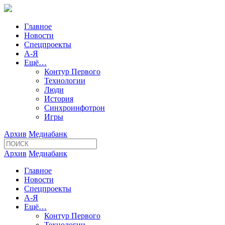
Главное
Новости
Спецпроекты
А-Я
Ещё…
Контур Первого
Технологии
Люди
История
Синхроинфотрон
Игры
Архив
Медиабанк
Архив
Медиабанк
Главное
Новости
Спецпроекты
А-Я
Ещё…
Контур Первого
Технологии