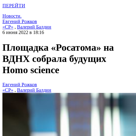
ПЕРЕЙТИ
Новости.
Евгений Рожков
«СР»
,
Валерий Балдин
6 июня 2022 в 18:16
Площадка «Росатома» на
ВДНХ собрала будущих
Homo science
Евгений Рожков
«СР»
,
Валерий Балдин