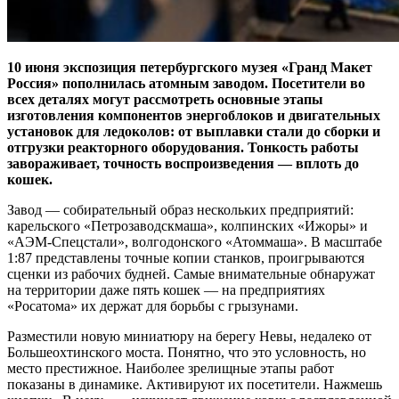
10 июня экспозиция петербургского музея «Гранд Макет
Россия» пополнилась атомным заводом. Посетители во
всех деталях могут рассмотреть основные этапы
изготовления компонентов энергоблоков и двигательных
установок для ледоколов: от выплавки стали до сборки и
отгрузки реакторного оборудования. Тонкость работы
завораживает, точность воспроизведения — ​вплоть до
кошек.
Завод — ​собирательный образ нескольких предприятий:
карельского «Петрозаводскмаша», колпинских «Ижоры» и
«АЭМ-Спецстали», волгодонского «Атоммаша». В масштабе
1:87 представлены точные копии станков, проигрываются
сценки из рабочих будней. Самые внимательные обнаружат
на территории даже пять кошек — ​на предприятиях
«Росатома» их держат для борьбы с грызунами.
Разместили новую миниатюру на берегу Невы, недалеко от
Большеохтинского моста. Понятно, что это условность, но
место престижное. Наиболее зрелищные этапы работ
показаны в динамике. Активируют их посетители. Нажмешь