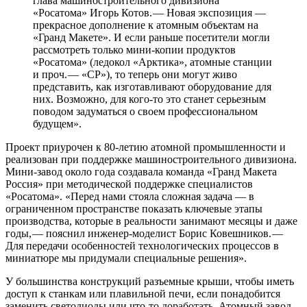
глава машиностроительного дивизиона
«Росатома» Игорь Котов. — ​Новая экспозиция — ​
прекрасное дополнение к атомным объектам на
«Гранд Макете». И если раньше посетители могли
рассмотреть только мини-копии продуктов
«Росатома» (ледокол «Арктика», атомные станции
и проч. — ​«СР»), то теперь они могут живо
представить, как изготавливают оборудование для
них. Возможно, для кого-то это станет серьезным
поводом задуматься о своем профессиональном
будущем».
Проект приурочен к 80‑летию атомной промышленности и
реализован при поддержке машиностроительного дивизиона.
Мини-завод около года создавала команда «Гранд Макета
Россия» при методической поддержке специалистов
«Росатома». «Перед нами стояла сложная задача — ​в
ограниченном пространстве показать ключевые этапы
производства, которые в реальности занимают месяцы и даже
годы, — ​пояснил инженер-­моделист Борис Ковешников. — ​
Для передачи особенностей технологических процессов в
миниатюре мы придумали специальные решения».
У большинства конструкций разъемные крыши, чтобы иметь
доступ к станкам или плавильной печи, если понадобится
заменить светодиоды или что-то доработать. Атомный завод