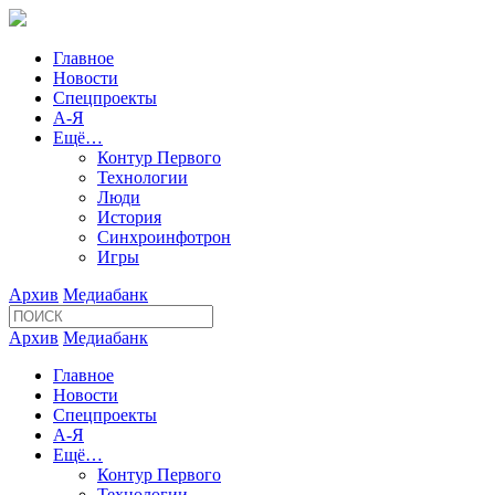
Главное
Новости
Спецпроекты
А-Я
Ещё…
Контур Первого
Технологии
Люди
История
Синхроинфотрон
Игры
Архив
Медиабанк
Архив
Медиабанк
Главное
Новости
Спецпроекты
А-Я
Ещё…
Контур Первого
Технологии