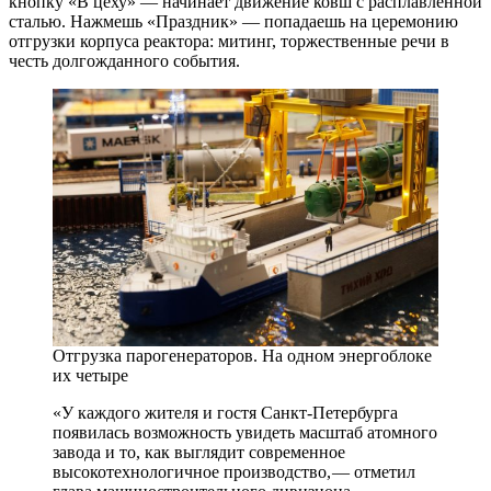
кнопку «В цеху» — ​начинает движение ковш с расплавленной
сталью. Нажмешь «Праздник» — ​попадаешь на церемонию
отгрузки корпуса реактора: митинг, торжественные речи в
честь долгожданного события.
Отгрузка парогенераторов. На одном энергоблоке
их четыре
«У каждого жителя и гостя Санкт-­Петербурга
появилась возможность увидеть масштаб атомного
завода и то, как выглядит современное
высокотехнологичное производство, — ​отметил