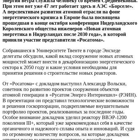
энергия ветра служила человеку со времен Средневековья.
При этом вот уже 47 лет работает здесь и АЭС «Борселе».
А перспективам развития атомной отрасли на фоне
энергетического кризиса в Европе была посвящена
прошедшая в конце октября конференция Нидерландского
Королевского общества инженеров «Новая атомная
энергетика в Нидерландах после 2030 года», в которой
приняли участие представители «Росатома».
Собравшиеся в Университете Твенте в городе Энсхеде
делегаты обсудили, какой вклад сооружение новых атомных
мощностей может внести в декарбонизацию энергетического
сектора к 2050 году и какие условия необходимы для
принятия решения о строительстве новых реакторов.
От «Росатома» с докладом выступил Александр Вольски,
советник по развитию проектов сооружения объектов
атомной генерации в «Русатом Энерго Интернешнл» (РЭИН).
В презентации он представил технологические возможности
и решения госкорпорации, подкрепляемые внушительным
портфолио проектов, реализованных за последние годы.
Особое внимание докладчик уделил реактору ВВЭР-1200
поколения III+, который уже зарекомендовал себя в качестве
органичного и надежного сплава опыта и инноваций. И судя
по огромному количеству вопросов, на которые докладчик
ответил после выступления, интерес к российским