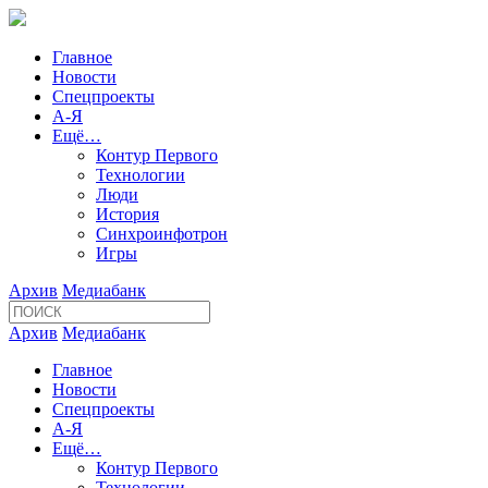
Главное
Новости
Спецпроекты
А-Я
Ещё…
Контур Первого
Технологии
Люди
История
Синхроинфотрон
Игры
Архив
Медиабанк
Архив
Медиабанк
Главное
Новости
Спецпроекты
А-Я
Ещё…
Контур Первого
Технологии