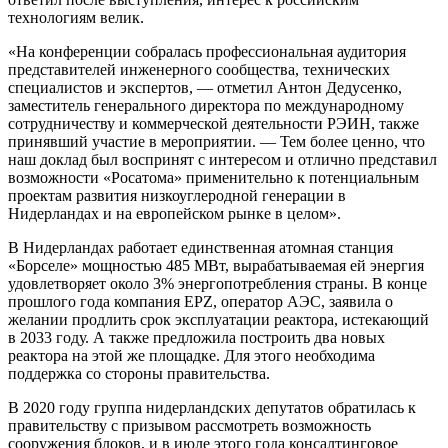
технологиям велик.
«На конференции собралась профессиональная аудитория
представителей инженерного сообщества, технических
специалистов и экспертов, — отметил Антон Дедусенко,
заместитель генерального директора по международному
сотрудничеству и коммерческой деятельности РЭИН, также
принявший участие в мероприятии. — Тем более ценно, что
наш доклад был воспринят с интересом и отлично представил
возможности «Росатома» применительно к потенциальным
проектам развития низкоуглеродной генерации в
Нидерландах и на европейском рынке в целом».
В Нидерландах работает единственная атомная станция
«Борселе» мощностью 485 МВт, вырабатываемая ей энергия
удовлетворяет около 3% энергопотребления страны. В конце
прошлого года компания EPZ, оператор АЭС, заявила о
желании продлить срок эксплуатации реактора, истекающий
в 2033 году. А также предложила построить два новых
реактора на этой же площадке. Для этого необходима
поддержка со стороны правительства.
В 2020 году группа нидерландских депутатов обратилась к
правительству с призывом рассмотреть возможность
сооружения блоков, и в июле этого года консалтинговое