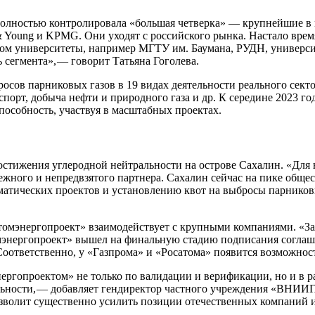
олностью контролировала «большая четверка» — ​крупнейшие в
st & Young и KPMG. Они уходят с российского рынка. Настало вр
м университеты, например МГТУ им. Баумана, РУДН, университ
сегмента», — ​говорит Татьяна Гоголева.
осов парниковых газов в 19 видах деятельности реального сект
порт, добыча нефти и природного газа и др. К середине 2023 г
пособность, участвуя в масштабных проектах.
тижения углеродной нейтральности на острове Сахалин. «Для на
ежного и непредвзятого партнера. Сахалин сейчас на пике обще
матических проектов и установлению квот на выбросы парниковы
томэнергопроект» взаимодействует с крупными компаниями. «За
нергопроект» вышел на финальную стадию подписания соглаше
етственно, у «Газпрома» и «Росатома» появится возможность д
ергопроектом» не только по валидации и верификации, но и в 
ельности, — ​добавляет гендиректор частного учреждения «ВНИ
озволит существенно усилить позиции отечественных компаний 