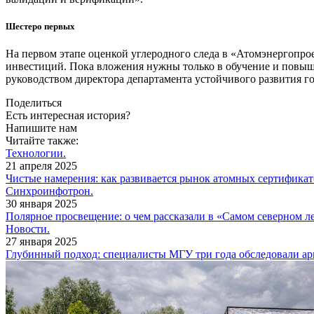
Шестеро первых
На первом этапе оценкой углеродного следа в «Атомэнергопрое
инвестиций. Пока вложения нужны только в обучение и повыше
руководством директора департамента устойчивого развития 
Поделиться
Есть интересная история?
Напишите нам
Читайте также:
Технологии.
21 апреля 2025
Чистые намерения: как развивается рынок атомных сертификат
Синхроинфотрон.
30 января 2025
Полярное просвещение: о чем рассказали в «Самом северном л
Новости.
27 января 2025
Глубинный подход: специалисты МГУ три года обследовали ар