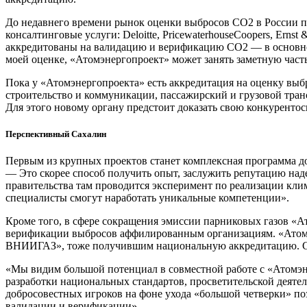
До недавнего времени рынок оценки выбросов СО2 в России п
консалтинговые услуги: Deloitte, PricewaterhouseCoopers, Ern
аккредитованы на валидацию и верификацию СО2 — ​в основно
моей оценке, «Атомэнергопроект» может занять заметную часть 
Пока у «Атомэнергопроекта» есть аккредитация на оценку выбр
строительство и коммуникации, пассажирский и грузовой транс
Для этого новому органу предстоит доказать свою конкурентос
Перспективный Сахалин
Первым из крупных проектов станет комплексная программа дос
— ​Это скорее способ получить опыт, заслужить репутацию над
правительства там проводится эксперимент по реализации кли
специалисты смогут наработать уникальные компетенции».
Кроме того, в сфере сокращения эмиссии парниковых газов «А
верификации выбросов аффилированным организациям. «Атомэ
ВНИИГАЗ», тоже получившим национальную аккредитацию. Соотв
«Мы видим большой потенциал в совместной работе с «Атомэн
разработки национальных стандартов, просветительской деят
добросовестных игроков на фоне ухода «большой четверки» п
валидации и верификации».