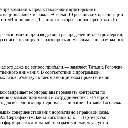
 мире компании, предоставляющие аудиторские и
емя национальных игроков. «Сейчас 10 российских организаций
ет «Иннополис». Для них это скорее вопрос престижа. По
ора экономики: производство и распределение электроэнергии,
ода список планируется расширить до максимально возможного.
с это даже не вопрос прибыли, — ​замечает Татьяна Гоголева.
ственного внимания. В соответствии с программой
х газов. Участвуя в таком амбициозном проекте, наши
кон запрещает корпорациям передавать контракты по
ния о взаимопонимании и сотрудничестве с «Газпром
ля выгодного партнерства», — ​полагает Татьяна Гоголева.
рамках совершенствования нормативной правовой базы,
ИГАЗ-Сертификат» Давид Гоготишвили. — ​Партнерство
и сформировать открытый, прозрачный рынок услуг по