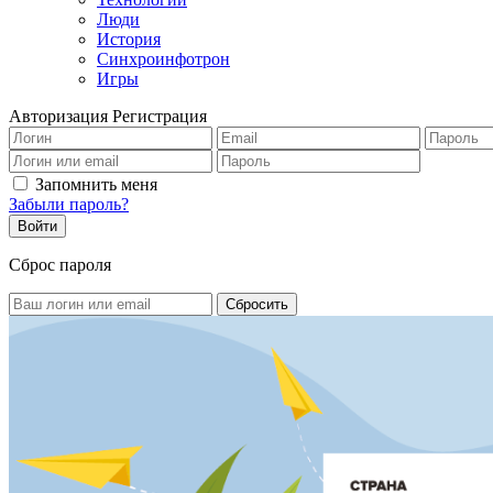
Люди
История
Синхроинфотрон
Игры
Авторизация
Регистрация
Запомнить меня
Забыли пароль?
Сброс пароля