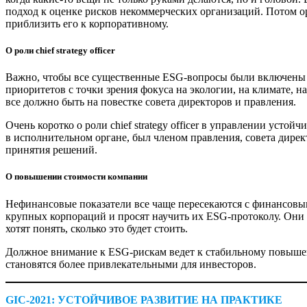
подход к оценке рисков некоммерческих организаций. Потом о
приблизить его к корпоративному.
О роли chief strategy officer
Важно, чтобы все существенные ESG-вопросы были включены 
приоритетов с точки зрения фокуса на экологии, на климате, н
все должно быть на повестке совета директоров и правления.
Очень коротко о роли chief strategy officer в управлении усто
в исполнительном органе, был членом правления, совета дире
принятия решений.
О повышении стоимости компании
Нефинансовые показатели все чаще пересекаются с финансовы
крупных корпораций и просят научить их ESG-протоколу. Они х
хотят понять, сколько это будет стоить.
Должное внимание к ESG-рискам ведет к стабильному повышен
становятся более привлекательными для инвесторов.
GIC‑2021: УСТОЙЧИВОЕ РАЗВИТИЕ НА ПРАКТИКЕ