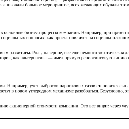
рганизовали большое мероприятие, всех желающих обучали этому
в основные бизнес-процессы компании. Например, при приняти
а социальных вопросах: как проект повлияет на социально-­эконо
йчивым развитием. Роль, наверное, все еще немного экзотическая 
кторов, как альтернатива — ​имел прямую репортинговую линию 
ми. Например, учет выбросов парниковых газов становится фин
отят в новом углеродном механизме разобраться. Безусловно, э
ию акционерной стоимости компании. Это все видят: через улу