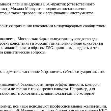
атывают планы внедрения ESG-практик (ответственного
инистр Михаил Мишустин подписал постановление
тов, а также требования к верификации инструментов
​добиться признания таксономии международным сообществом
бованиями. Московская биржа выпустила руководство для
проект консалтинга в России, где непримиримые конкуренты
ля компаний, каким образом ESG-принципы внедрять и что,
ала климатические вопросы.
отторжение, частичное безразличие, сейчас ситуация заметно
ромышленной безопасности, энергоэффективности, контроля
причем не только с точки зрения климата. Например, для
 включают в основные целевые показатели, по которым
например, все чаще используют профессиональные компетенции,
ских решений. Например, мы разработали для всего сектора НКО