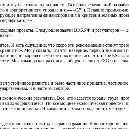
т, что у нас только одна планета. Все больше компаний разраб
ого и корпоративного управления. —
«СР»
). Недавно премьер-м
ирующее направления финансирования и критерии зеленых проек
м верификаторам.
реходные проекты. Следующие задачи ВЭБ.РФ и регуляторов — 
вания.
тов. И есть ощущение, что скоро эти рекомендации станут тре
развития». Могу сказать, что это, наверное, первый значимый 
длинное, но хорошее и четкое пояснение того, что такое ESG д
естке. Моя команда как раз писала общую главу по ESG и освещ
ал устойчивое развитие и было частичное принятие, частичное 
ударственном, и в частном секторе.
и экономические результаты. Все, что касается охраны труда, п
то выгодно для бизнеса. Но все мощнее экологическая повестка, 
атической повестки. И компании в этом городе чистоту воздуха
и здесь происходит некоторая трансформация. В волонтерстве, 
 Верхушка, топ-волонтерство, — ​разработка и передача техниче