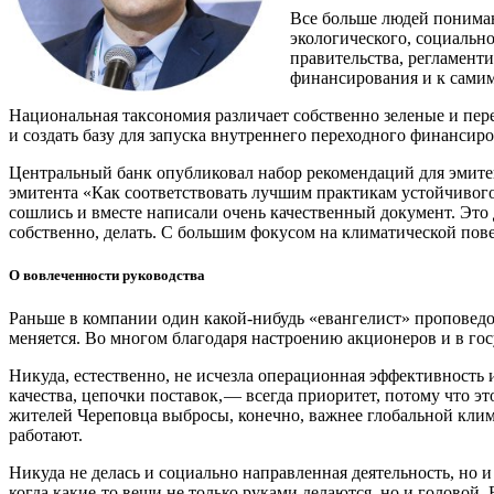
Все больше людей понимаю
экологического, социальн
правительства, регламент
финансирования и к сами
Национальная таксономия различает собственно зеленые и пе
и создать базу для запуска внутреннего переходного финансиро
Центральный банк опубликовал набор рекомендаций для эмитен
эмитента «Как соответствовать лучшим практикам устойчивого 
сошлись и вместе написали очень качественный документ. Это 
собственно, делать. С большим фокусом на климатической пов
О вовлеченности руководства
Раньше в компании один какой-нибудь «евангелист» проповедов
меняется. Во многом благодаря настроению акционеров и в гос
Никуда, естественно, не исчезла операционная эффективность 
качества, цепочки поставок, — ​всегда приоритет, потому что э
жителей Череповца выбросы, конечно, важнее глобальной клим
работают.
Никуда не делась и социально направленная деятельность, но 
когда какие-то вещи не только руками делаются, но и головой.