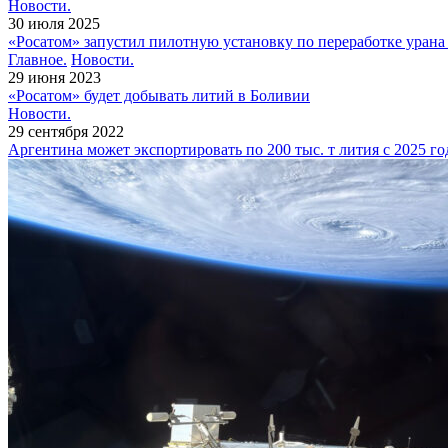
Новости.
30 июля 2025
«Росатом» запустил пилотную установку по переработке урана
Главное.
Новости.
29 июня 2023
«Росатом» будет добывать литий в Боливии
Новости.
29 сентября 2022
Аргентина может экспортировать по 200 тыс. т лития с 2025 го