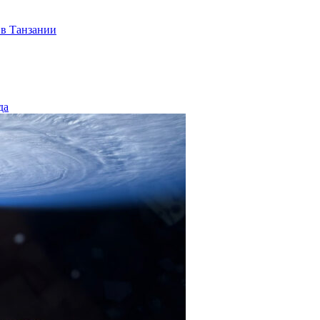
 в Танзании
да