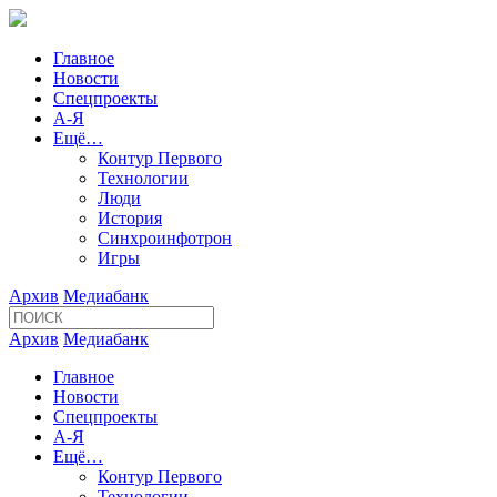
Главное
Новости
Спецпроекты
А-Я
Ещё…
Контур Первого
Технологии
Люди
История
Синхроинфотрон
Игры
Архив
Медиабанк
Архив
Медиабанк
Главное
Новости
Спецпроекты
А-Я
Ещё…
Контур Первого
Технологии