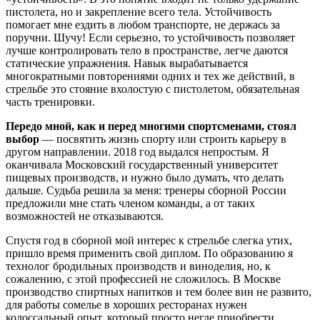
пистолета, но и закрепление всего тела. Устойчивость
помогает мне ездить в любом транспорте, не держась за
поручни. Шучу! Если серьезно, то устойчивость позволяет
лучше контролировать тело в пространстве, легче даются
статические упражнения. Навык вырабатывается
многократными повторениями одних и тех же действий, в
стрельбе ​это стояние вхолостую с пистолетом, обязательная
часть тренировки.
Передо мной, как и перед многими спортсменами, стоял
выбор
— ​посвятить жизнь спорту или строить карьеру в
другом направлении. 2018 год выдался непростым. Я
оканчивала Московский государственный университет
пищевых производств, и нужно было думать, что делать
дальше. Судьба решила за меня: тренеры сборной России
предложили мне стать членом команды, а от таких
возможностей не отказываются.
Спустя год в сборной мой интерес к стрельбе слегка утих,
пришло время применить свой диплом. По образованию я
технолог бродильных производств и виноделия, но, к
сожалению, с этой профессией не сложилось. В Москве
производство спиртных напитков и тем более вин не развито,
для работы сомелье в хороших ресторанах нужен
колоссальный опыт, который просто негде приобрести.