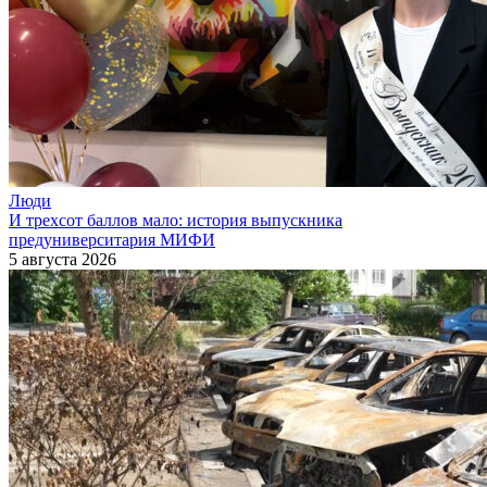
Люди
И трехсот баллов мало: история выпускника
предуниверситария МИФИ
5 августа 2026