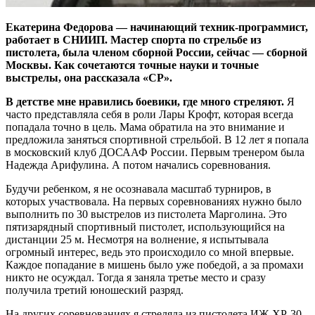
Екатерина Федорова — ​начинающий техник-программист,
работает в СНИИП. Мастер спорта по стрельбе из
пистолета, была членом сборной России, сейчас — ​сборной
Москвы. Как сочетаются точные науки и точные
выстрелы, она рассказала «СР».
В детстве мне нравились боевики, где много стреляют.
Я
часто представляла себя в роли Лары Крофт, которая всегда
попадала точно в цель. Мама обратила на это внимание и
предложила заняться спортивной стрельбой. В 12 лет я попала
в московский клуб ДОСААФ России. Первым тренером была
Надежда Арифулина. А потом начались соревнования.
Будучи ребенком, я не осознавала масштаб турниров, в
которых участвовала. На первых соревнованиях нужно было
выполнить по 30 выстрелов из пистолета Марголина. Это
пятизарядный спортивный пистолет, использующийся на
дистанции 25 м. Несмотря на волнение, я испытывала
огромный интерес, ведь это происходило со мной впервые.
Каждое попадание в мишень было уже победой, а за промахи
никто не осуждал. Тогда я заняла третье место и сразу
получила третий юношеский разряд.
На других соревнованиях я стреляла из пистолета ИЖ-ХР‑30.