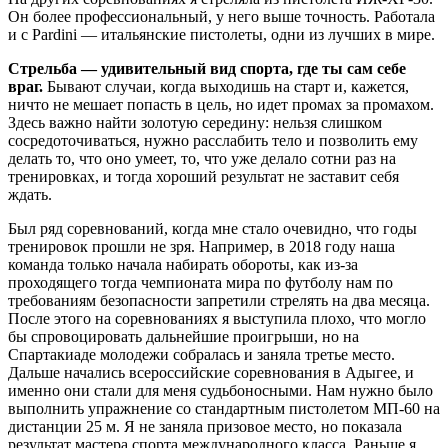
Он более профессиональный, у него выше точность. Работала
и с Pardini — ​итальянские пистолеты, одни из лучших в мире.
Стрельба — ​удивительный вид спорта, где ты сам себе
враг.
Бывают случаи, когда выходишь на старт и, кажется,
ничто не мешает попасть в цель, но идет промах за промахом.
Здесь важно найти золотую середину: нельзя слишком
сосредоточиваться, нужно расслабить тело и позволить ему
делать то, что оно умеет, то, что уже делало сотни раз на
тренировках, и тогда хороший результат не заставит себя
ждать.
Был ряд соревнований, когда мне стало очевидно, что годы
тренировок прошли не зря. Например, в 2018 году наша
команда только начала набирать обороты, как из-за
проходящего тогда чемпионата мира по футболу нам по
требованиям безопасности запретили стрелять на два месяца.
После этого на соревнованиях я выступила плохо, что могло
бы спровоцировать дальнейшие проигрыши, но на
Спартакиаде молодежи собралась и заняла третье место.
Дальше начались всероссийские соревнования в Адыгее, и
именно они стали для меня судьбоносными. Нам нужно было
выполнить упражнение со стандартным пистолетом МП‑60 на
дистанции 25 м. Я не заняла призовое место, но показала
результат мастера спорта международного класса. Раньше я