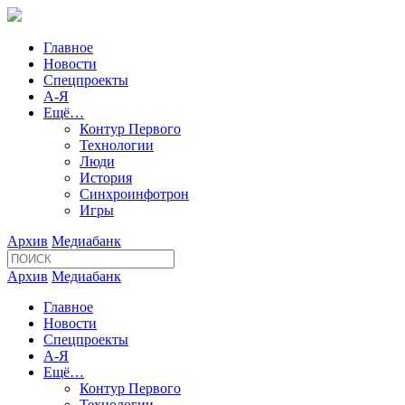
Главное
Новости
Спецпроекты
А-Я
Ещё…
Контур Первого
Технологии
Люди
История
Синхроинфотрон
Игры
Архив
Медиабанк
Архив
Медиабанк
Главное
Новости
Спецпроекты
А-Я
Ещё…
Контур Первого
Технологии