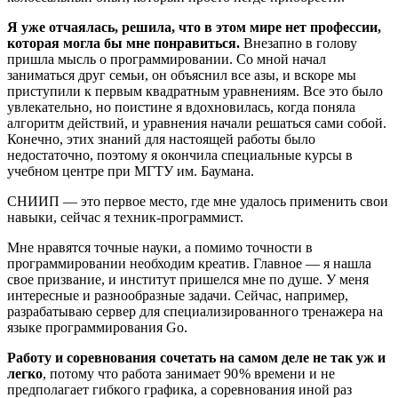
Я уже отчаялась, решила, что в этом мире нет профессии,
которая могла бы мне понравиться.
Внезапно в голову
пришла мысль о программировании. Со мной начал
заниматься друг семьи, он объяснил все азы, и вскоре мы
приступили к первым квадратным уравнениям. Все это было
увлекательно, но поистине я вдохновилась, когда поняла
алгоритм действий, и уравнения начали решаться сами собой.
Конечно, этих знаний для настоящей работы было
недостаточно, поэтому я окончила специальные курсы в
учебном центре при МГТУ им. Баумана.
СНИИП — ​это первое место, где мне удалось применить свои
навыки, сейчас я техник-программист.
Мне нравятся точные науки, а помимо точности в
программировании необходим креатив. Главное — ​я нашла
свое призвание, и институт пришелся мне по душе. У меня
интересные и разнообразные задачи. Сейчас, например,
разрабатываю сервер для специализированного тренажера на
языке программирования Go.
Работу и соревнования сочетать на самом деле не так уж и
легко
, потому что работа занимает 90 % времени и не
предполагает гибкого графика, а соревнования иной раз