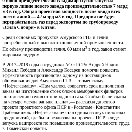
9 июня президент России Владимир Путин запустил
первую линию нового завода производительностью 7 млрд
м3 в год. Общая проектная мощность после ввода всех
шести линий — ​42 млрд м3 в год. Предприятие будет
перерабатывать газ перед экспортом по трубопроводу
«Сила Сибири» в Китай.
Среди основных продуктов Амурского ГПЗ ​и гелий,
востребованный в высокотехнологичной промышленности.
3
По объему производства гелия, 60 млн м
в год, завод станет
мировым лидером.
В 2017–2018 годы сотрудники АО «ПСР» Андрей Надин,
Михаил Лебедев и Александр Косарев помогли повысить
эффективность производства одному из поставщиков
оборудования для Амурского ГПЗ — ​тюменскому
«Нефтегазмашу». «Нам удалось сократить срок выполнения
заказа на изготовление стоек блоков мембранных фильтров
по отделению гелия от природного газа. Стойки были сданы
на четыре месяца раньше плана», — ​рассказал директор
проекта проектного офиса ПСР в «Росатоме» Константин
Грабельников. «Нефтегазмаш» стал одним из двух пилотных
предприятий, где были реализованы проекты ПСР в ходе
запуска нацпроекта по повышению производительности труда
в Тюменской области.