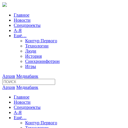
Главное
Новости
Спецпроекты
А-Я
Ещё…
Контур Первого
Технологии
Люди
История
Синхроинфотрон
Игры
Архив
Медиабанк
Архив
Медиабанк
Главное
Новости
Спецпроекты
А-Я
Ещё…
Контур Первого
Технологии