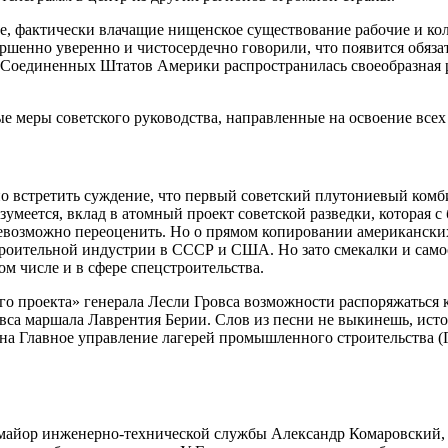
 фактически влачащие нищенское существование рабочие и колх
шенно уверенно и чистосердечно говорили, что появится обязател
Соединенных Штатов Америки распространилась своеобразная рел
ые меры советского руководства, направленные на освоение всех
о встретить суждение, что первый советский плутониевый комб
умеется, вклад в атомный проект советской разведки, которая 
возможно переоценить. Но о прямом копировании американских
строительной индустрии в СССР и США. Но зато смекалки и сам
м числе и в сфере спецстроительства.
ого проекта» генерала Лесли Гровса возможности распоряжатьс
ровса маршала Лаврентия Берии. Слов из песни не выкинешь, ист
а на Главное управление лагерей промышленного строительства
л-майор инженерно-технической службы Александр Комаровский