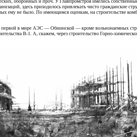
ских, оборонных и проч. У Главпромстроя имелись собственные
анизаций, здесь приходилось привлекать чисто гражданские стр
вных ему не было. По имеющимся оценкам, на строительстве ком
 первой в мире АЭС — ​Обнинской — ​кроме вольнонаемных стр
ительства В‑1. А, скажем, через строительство Горно-химическо