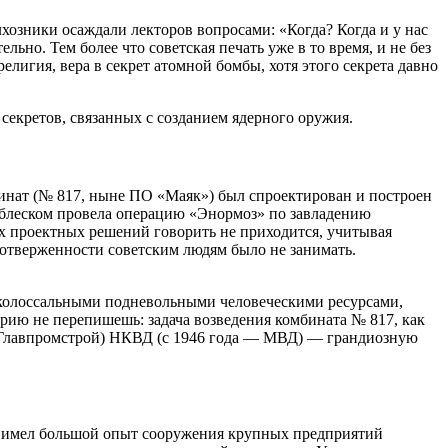
озники осаждали лекторов вопросами: «Когда? Когда и у нас
ьно. Тем более что советская печать уже в то время, и не без
игия, вера в секрет атомной бомбы, хотя этого секрета давно
 секретов, связанных с созданием ядерного оружия.
инат (№ 817, ныне ПО «Маяк») был спроектирован и построен
с блеском провела операцию «Энормоз» по завладению
 проектных решений говорить не приходится, учитывая
оотверженности советским людям было не занимать.
я колоссальными подневольными человеческими ресурсами,
орию не перепишешь: задача возведения комбината № 817, как
 (Главпромстрой) НКВД (с 1946 года — МВД) — ​грандиозную
, имел большой опыт сооружения крупных предприятий