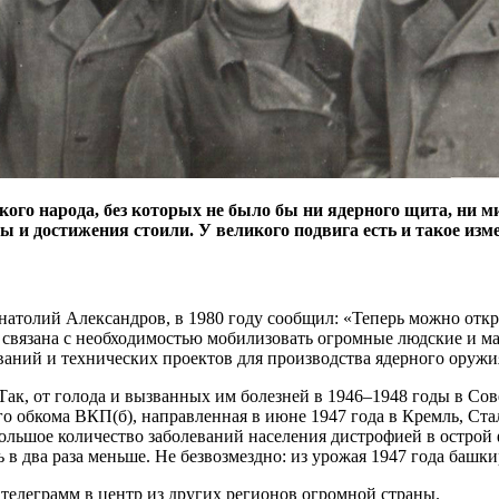
ого народа, без которых не было бы ни ядерного щита, ни м
ы и достижения стоили. У великого подвига есть и такое изм
натолий Александров, в 1980 году сообщил: «Теперь можно откры
вязана с необходимостью мобилизовать огромные людские и мат
аний и технических проектов для производства ядерного оружи
ак, от голода и вызванных им болезней в 1946–1948 годы в Сове
обкома ВКП(б), направленная в июне 1947 года в Кремль, Стал
большое количество заболеваний населения дистрофией в острой
 в два раза меньше. Не безвозмездно: из урожая 1947 года башки
телеграмм в центр из других регионов огромной страны.