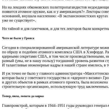
Но на лекциях обкомовских политпропагандистов недоедающие,
появится атомное оружие, как и у американцев?» Лекторы совер
оснований, внушала населению: «В экспансионистских кругах 
уже не существует».
Но тайной и для газетчиков, и для тех лекторов были конкретн
Чего не было у Гровса
Сегодня в специализированной американской литературе можн
по образу и подобию атомного комплекса США в Хэнфорде. Раз
ядерными секретами США, в том числе производственными, не
разный (увы, не в нашу пользу) тогдашний уровень развития 
И талантливые инженерные кадры в нашей стране имелись, в то
И уж точно не было у главного администратора «Манхэттенск
которая была у советского государства и «ядерного визави» Г
и других объектов в рамках атомного проекта, была возложен
строительную организацию, использующую труд заключенных.
Топор, пила, лопата да кирка
Главпромстрой, которым в 1944–1951 годы руководил генера