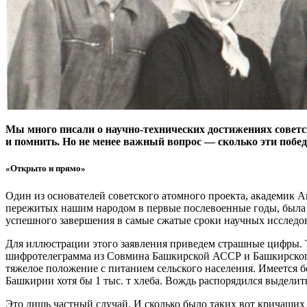
Мы много писали о научно-технических достижениях советск
и помнить. Но не менее важный вопрос — ​сколько эти побед
«Открыто и прямо»
Один из основателей советского атомного проекта, академик А
пережитых нашим народом в первые послевоенные годы, была с
успешного завершения в самые сжатые сроки научных исследов
Для иллюстрации этого заявления приведем страшные цифры. Т
шифротелеграмма из Совмина Башкирской АССР и Башкирского 
тяжелое положение с питанием сельского населения. Имеется 
Башкирии хотя бы 1 тыс. т хлеба. Вождь распорядился выделить
Это лишь частный случай. И сколько было таких вот кричащих 