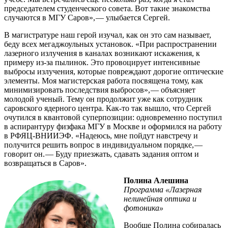
председателем студенческого совета. Вот такие знакомства
случаются в МГУ Саров», — ​улыбается Сергей.
В магистратуре наш герой изучал, как он это сам называет,
беду всех мегаджоульных установок. «При распространении
лазерного излучения в каналах возникают искажения, к
примеру из-за пылинок. Это провоцирует интенсивные
выбросы излучения, которые повреждают дорогие оптические
элементы. Моя магистерская работа посвящена тому, как
минимизировать последствия выбросов», — ​объясняет
молодой ученый. Тему он продолжит уже как сотрудник
саровского ядерного центра. Как-то так вышло, что Сергей
очутился в квантовой суперпозиции: одновременно поступил
в аспирантуру физфака МГУ в Москве и оформился на работу
в РФЯЦ-ВНИИЭФ. «Надеюсь, мне пойдут навстречу и
получится решить вопрос в индивидуальном порядке, — ​
говорит он. — ​Буду приезжать, сдавать задания оптом и
возвращаться в Саров».
Полина Алешина
Программа «Лазерная
нелинейная оптика и
фотоника»
Вообще Полина собиралась