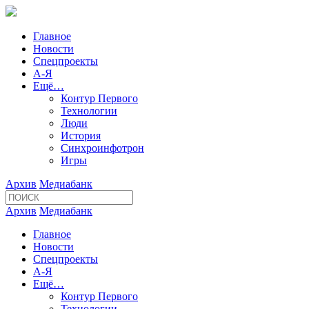
Главное
Новости
Спецпроекты
А-Я
Ещё…
Контур Первого
Технологии
Люди
История
Синхроинфотрон
Игры
Архив
Медиабанк
Архив
Медиабанк
Главное
Новости
Спецпроекты
А-Я
Ещё…
Контур Первого
Технологии