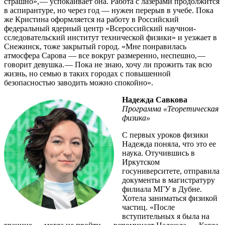
страшно», — ​успокаивает она. Работа с лазерами продолжится
в аспирантуре, но через год — нужен перерыв в учебе. Пока
же Кристина оформляется на работу в Российский
федеральный ядерный центр «Всероссийский научно­и-
сследовательский институт технической физики» и уезжает в
Снежинск, тоже закрытый город. «Мне понравилась
атмосфера Сарова — ​все вокруг размеренно, неспешно, — ​
говорит девушка. — ​Пока не знаю, хочу ли прожить так всю
жизнь, но семью в таких городах с повышенной
безопасностью заводить можно спокойно».
Надежда Савкова
Программа «Теоретическая
физика»
С первых уроков физики
Надежда поняла, что это ее
наука. Отучившись в
Иркутском
госуниверситете, отправила
документы в магистратуру
филиала МГУ в Дубне.
Хотела заниматься физикой
частиц. «После
вступительных я была на