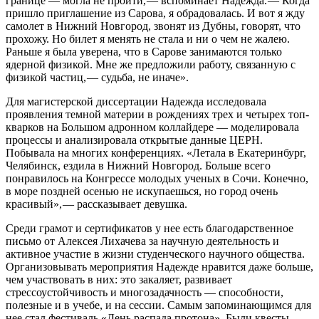
границе — ​могла не пройти, — ​вспоминает Надежда. — ​Когда
пришло приглашение из Сарова, я обрадовалась. И вот я жду
самолет в Нижний Новгород, звонят из Дубны, говорят, что
прохожу. Но билет я менять не стала и ни о чем не жалею.
Раньше я была уверена, что в Сарове занимаются только
ядерной физикой. Мне же предложили работу, связанную с
физикой частиц, — ​судьба, не иначе».
Для магистерской диссертации Надежда исследовала
проявления темной материи в рождениях трех и четырех топ-
кварков на Большом адронном коллайдере — ​моделировала
процессы и анализировала открытые данные ЦЕРН.
Побывала на многих конференциях. «Летала в Екатеринбург,
Челябинск, ездила в Нижний Новгород. Больше всего
понравилось на Конгрессе молодых ученых в Сочи. Конечно,
в море поздней осенью не искупаешься, но город очень
красивый», — ​рассказывает девушка.
Среди грамот и сертификатов у нее есть благодарственное
письмо от Алексея Лихачева за научную деятельность и
активное участие в жизни студенческого научного общества.
Организовывать мероприятия Надежде нравится даже больше,
чем участвовать в них: это закаляет, развивает
стрессоустойчивость и многозадачность — ​способности,
полезные и в учебе, и на сессии. Самым запоминающимся для
нее стал фестиваль «День распада протона». Были квесты,