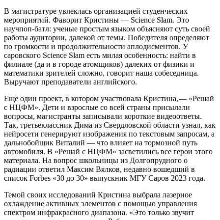
В магистратуре увлеклась организацией студенческих
мероприятий. Фаворит Кристины — ​Science Slam. Это
научпоп-батл: ученые простым языком объясняют суть своей
работы аудитории, далекой от темы. Победителя определяют
по громкости и продолжительности аплодисментов. У
саровского Science Slam есть милая особенность: найти в
филиале (да и в городе атомщиков) далеких от физики и
математики зрителей сложно, говорит наша собеседница.
Выручают преподаватели английского.
Еще один проект, в котором участвовала Кристина, — ​«Решай
с НЦФМ». Дети и взрослые со всей страны присылали
вопросы, магистранты записывали короткие видеоответы.
Так, третьеклассник Дима из Свердловской области узнал, как
нейросети генерируют изображения по текстовым запросам, а
дальнобойщик Виталий — ​что влияет на тормозной путь
автомобиля. В «Решай с НЦФМ» засветились все герои этого
материала. На вопрос школьницы из Долгопрудного о
радиации ответил Максим Вялков, недавно вошедший в
список Forbes «30 до 30» выпускник МГУ Саров 2023 года.
Темой своих исследований Кристина выбрала лазерное
охлаждение активных элементов с помощью управления
спектром инфракрасного диапазона. «Это только звучит