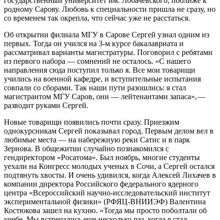
государственный университет им. Лобачевского, поближе к
родному Сарову. Любовь к специальности пришла не сразу, но
со временем так окрепла, что сейчас уже не расстаться.
Об открытии филиала МГУ в Сарове Сергей узнал одним из
первых. Тогда он учился на 3-м курсе бакалавриата и
рассматривал варианты магистратуры. Поговорил с ребятами
из первого набора — ​сомнений не осталось. «С нашего
направления сюда поступил только я. Все мои товарищи
учились на военной кафедре, и вступительные испытания
совпали со сборами. Так наши пути разошлись: я стал
магистрантом МГУ Саров, они — ​лейтенантами запаса», — ​
разводит руками Сергей.
Новые товарищи появились почти сразу. Приезжим
однокурсникам Сергей показывал город. Первым делом вел в
любимые места — ​на набережную реки Сатис и в парк
Зернова. В общежитии случайно познакомился с
гендиректором «Росатома». Был ноябрь, многие студенты
уехали на Конгресс молодых ученых в Сочи, а Сергей остался
подтянуть хвосты. И очень удивился, когда Алексей Лихачев в
компании директора Российского федерального ядерного
центра «Всероссийский научно-исследовательский институт
экспериментальной физики» (РФЯЦ-ВНИИЭФ) Валентина
Костюкова зашел на кухню. «Тогда мы просто поболтали об
учебе. Мы встречались еще несколько раз, когда я стал