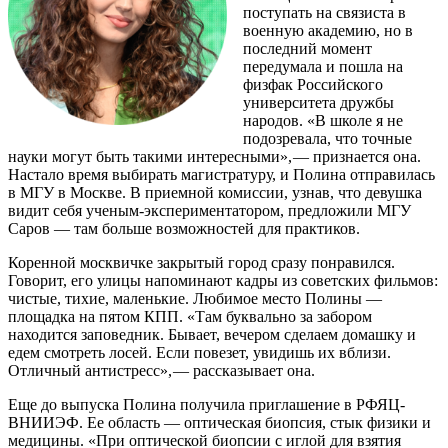
поступать на связиста в
военную академию, но в
последний момент
передумала и пошла на
физфак Российского
университета дружбы
народов. «В школе я не
подозревала, что точные
науки могут быть такими интересными», — ​признается она.
Настало время выбирать магистратуру, и Полина отправилась
в МГУ в Москве. В приемной комиссии, узнав, что девушка
видит себя ученым-­экспериментатором, предложили МГУ
Саров — ​там больше возможностей для практиков.
Коренной москвичке закрытый город сразу понравился.
Говорит, его улицы напоминают кадры из советских фильмов:
чистые, тихие, маленькие. Любимое место Полины — ​
площадка на пятом КПП. «Там буквально за забором
находится заповедник. Бывает, вечером сделаем домашку и
едем смотреть лосей. Если повезет, увидишь их вблизи.
Отличный антистресс», — рассказывает она.
Еще до выпуска Полина получила приглашение в РФЯЦ-
ВНИИЭФ. Ее область — ​оптическая биопсия, стык физики и
медицины. «При оптической биопсии с иглой для взятия