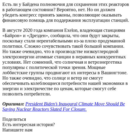
Есть ли у Байдена полномочия для сохранения этих реакторов
в работающем состоянии? Вероятно, нет. Но он должен
убедить конгресс принять законы, позволяющие оказывать
финансовую помощь для поддержания эксплуатации станций.
В августе 2020 года компания Exelon, владеющая станциями
«Байрон» и «Дрезден», сообщила, что они будут закрыты,
поскольку стали нерентабельными из-за плохо продуманной
политики. Сложно сочувствовать такой большой компании.
Но также очевидно, что в производстве низкоуглеродной
электроэнергии атомные станции в неравных конкурентных
условиях. Нет сомнений, что солнечная и ветроэнергетика
популярны с политической точки зрения. Мощные
лоббистские группы продвигают их интересы в Вашингтоне.
Но также очевидно, что солнце и ветер не смогут
обеспечивать колеблющиеся потребности нашей экономики в
энергии и электричестве по ценам, которые смогут себе
позволить потребители.
Оригинал:
President Biden’s Inaugural Climate Move Should Be
Saving Nuclear Reactors Slated For Closure.
Поделиться
Есть интересная история?
Напишите нам