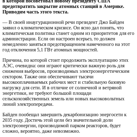
в которой посоветовал новому президенту США
предотвратить закрытие атомных станций в Америке.
Приводим часть этого текста.
— В своей инаугурационной речи президент Джо Байден
заявил о климатическом кризисе. Он ясно дал понять, что
климатическая политика станет одним из приоритетов для его
администрации. Если он настроен всерьез, то должен
немедленно заняться предотвращением намеченного на этот
год отключения 5,1 ГВт атомных мощностей.
Причина, по которой стоит продолжить эксплуатацию этих
АЭС, очевидна: они играют критически важную роль для
снижения выбросов, производимых электроэнергетическим
сектором. Также они обеспечивают тысячи
высокооплачиваемых рабочих мест и стабильную базовую
нагрузку для сети. И в отличие от солнечной и ветряной
энергетики, не требуют большой площади
сельскохозяйственных земель или новых высоковольтных
линий электропередачи.
Байден пообещал завершить декарбонизацию энергосети к
2035 году. Достичь этой цели без значительной доли
электроэнергии, производимой парком реакторов, будет
сложно, вероятно, даже невозможно.