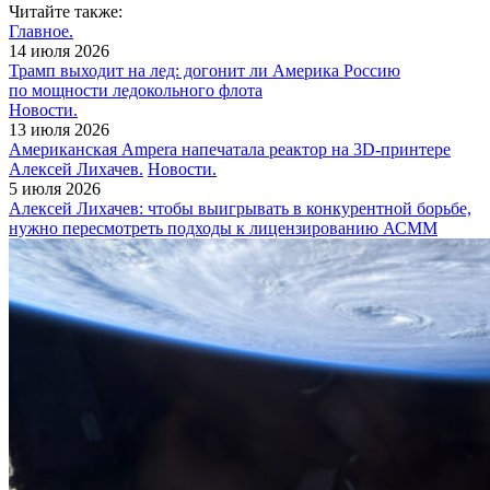
Читайте также:
Главное.
14 июля 2026
Трамп выходит на лед: догонит ли Америка Россию
по мощности ледокольного флота
Новости.
13 июля 2026
Американская Ampera напечатала реактор на 3D-принтере
Алексей Лихачев.
Новости.
5 июля 2026
Алексей Лихачев: чтобы выигрывать в конкурентной борьбе,
нужно пересмотреть подходы к лицензированию АСММ