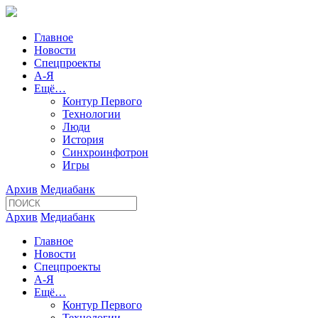
Главное
Новости
Спецпроекты
А-Я
Ещё…
Контур Первого
Технологии
Люди
История
Синхроинфотрон
Игры
Архив
Медиабанк
Архив
Медиабанк
Главное
Новости
Спецпроекты
А-Я
Ещё…
Контур Первого
Технологии