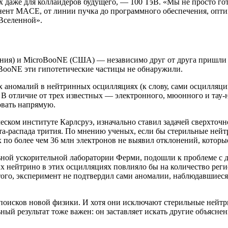
 даже для коллайдеров будущего, — 100 ТэВ. «Мы не просто го
нт MACE, от линии пучка до программного обеспечения, оптим
Вселенной».
я) и MicroBooNE (США) — независимо друг от друга пришли к в
oBooNE эти гипотетические частицы не обнаружили.
 аномалий в нейтринных осцилляциях (к слову, сами осцилляции
 В отличие от трех известных — электронного, мюонного и тау-
овать напрямую.
ском институте Карлсруэ, изначально ставил задачей сверхточ
ета-распада трития. По мнению ученых, если бы стерильные ней
х по более чем 36 млн электронов не выявил отклонений, котор
ной ускорительной лаборатории Ферми, подошли к проблеме с 
х нейтрино в этих осцилляциях повлияло бы на количество рег
того, эксперимент не подтвердил сами аномалии, наблюдавшиеся
 поисков новой физики. И хотя они исключают стерильные нейтр
ный результат тоже важен: он заставляет искать другие объясне