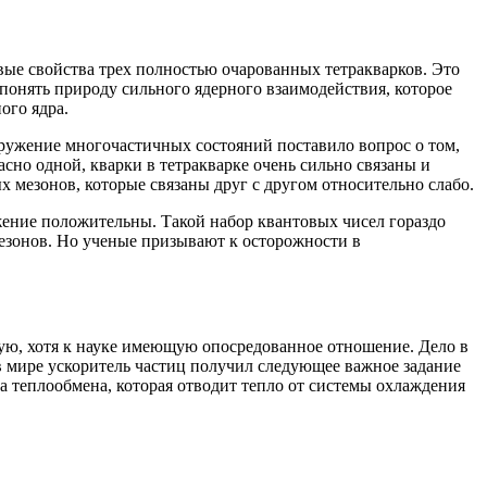
е свойства трех полностью очарованных тетракварков. Это
понять природу сильного ядерного взаимодействия, которое
ого ядра.
аружение многочастичных состояний поставило вопрос о том,
сно одной, кварки в тетракварке очень сильно связаны и
х мезонов, которые связаны друг с другом относительно слабо.
ряжение положительны. Такой набор квантовых чисел гораздо
мезонов. Но ученые призывают к осторожности в
ную, хотя к науке имеющую опосредованное отношение. Дело в
в мире ускоритель частиц получил следующее важное задание
а теплообмена, которая отводит тепло от системы охлаждения