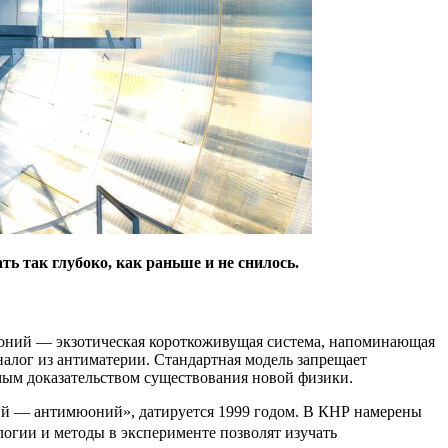
ь так глубоко, как раньше и не снилось.
оний — экзотическая короткоживущая система, напоминающая
лог из антиматерии. Стандартная модель запрещает
мым доказательством существования новой физики.
ий — антимюоний», датируется 1999 годом. В КНР намерены
логии и методы в эксперименте позволят изучать