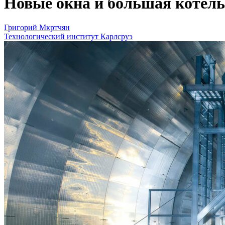
Новые окна и большая котель
Григорий Мкртчян
Технологический институт Карлсруэ