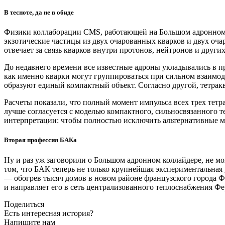
В тесноте, да не в обиде
Физики коллаборации CMS, работающей на Большом адронном к
экзотические частицы из двух очарованных кварков и двух оча
отвечает за связь кварков внутри протонов, нейтронов и други
До недавнего времени все известные адроны укладывались в пр
как именно кварки могут группироваться при сильном взаимод
образуют единый компактный объект. Согласно другой, тетракв
Расчеты показали, что полный момент импульса всех трех тетра
лучше согласуется с моделью компактного, сильносвязанного т
интерпретации: чтобы полностью исключить альтернативные мо
Вторая профессия БАКа
Ну и раз уж заговорили о Большом адронном коллайдере, не м
том, что БАК теперь не только крупнейшая экспериментальная 
— обогрев тысяч домов в новом районе французского города Фе
и направляет его в сеть централизованного теплоснабжения Фе
Поделиться
Есть интересная история?
Напишите нам