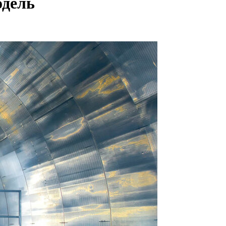
одель