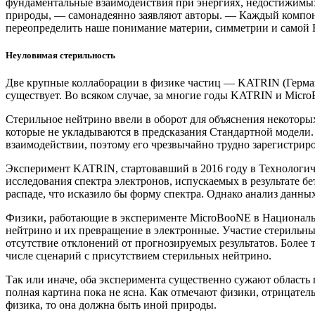
фундаментальные взаимодействия при энергиях, недостижимых
природы, — самонадеянно заявляют авторы. — Каждый компоне
переопределить наше понимание материи, симметрии и самой 
Неуловимая стерильность
Две крупные коллаборации в физике частиц — KATRIN (Германи
существует. Во всяком случае, за многие годы KATRIN и Micr
Стерильное нейтрино ввели в оборот для объяснения некоторых
которые не укладываются в предсказания Стандартной модели.
взаимодействии, поэтому его чрезвычайно трудно зарегистрир
Эксперимент KATRIN, стартовавший в 2016 году в Технологиче
исследования спектра электронов, испускаемых в результате б
распаде, что исказило бы форму спектра. Однако анализ данны
Физики, работающие в эксперименте MicroBooNE в Националь
нейтрино и их превращение в электронные. Участие стерильны
отсутствие отклонений от прогнозируемых результатов. Более 
числе сценарий с присутствием стерильных нейтрино.
Так или иначе, оба эксперимента существенно сужают область
полная картина пока не ясна. Как отмечают физики, отрицатель
физика, то она должна быть иной природы.