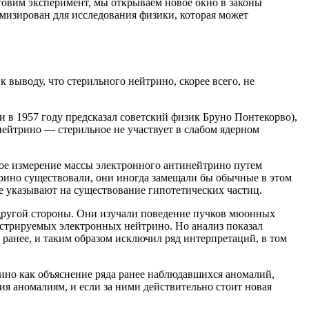
товим эксперимент, мы открываем новое окно в законы
изирован для исследования физики, которая может
ыводу, что стерильного нейтрино, скорее всего, не
 в 1957 году предсказал советский физик Бруно Понтекорво),
нейтрино — стерильное не участвует в слабом ядерном
ное измерение массы электронного антинейтрино путем
трино существовали, они иногда замещали бы обычные в этом
ые указывают на существование гипотетических частиц.
другой стороны. Они изучали поведение пучков мюонных
истрируемых электронных нейтрино. Но анализ показал
 ранее, и таким образом исключил ряд интерпретаций, в том
ино как объяснение ряда ранее наблюдавшихся аномалий,
ния аномалиям, и если за ними действительно стоит новая