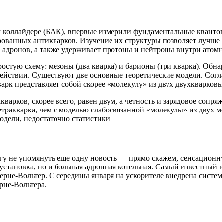
оллайдере (БАК), впервые измерили фундаментальные квантовы
рованных антикварков. Изучение их структуры позволяет лучше 
х адронов, а также удерживает протоны и нейтроны внутри атомн
остую схему: мезоны (два кварка) и барионы (три кварка). Обн
ействии. Существуют две основные теоретические модели. Согла
арк представляет собой скорее «молекулу» из двух двухкварковы
кварков, скорее всего, равен двум, а четность и зарядовое соп
етракварка, чем с моделью слабосвязанной «молекулы» из двух 
дели, недостаточно статистики.
огу не упомянуть еще одну новость — прямо скажем, сенсацион
установка, но и большая адронная котельная. Самый известный 
рне-Вольтер. С середины января на ускорителе внедрена систем
рне-Вольтера.