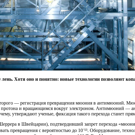
лень. Хотя оно и понятно: новые технологии позволяют копат
оторого — регистрация превращения мюония в антимюоний. Мю
 протона и вращающимся вокруг электроном. Антимюоний — ана
ему, утверждают ученые, фиксация такого перехода станет пря
 Шеррера в Швейцарии), подтвердивший запрет перехода «мюон
овать превращения с вероятностью до 10⁻¹³. Оборудование, техно