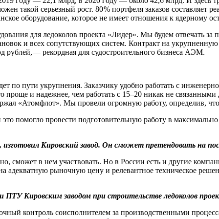
 2019 году — ​22,1 млрд, в 2020 году — ​около 42,6 млрд. И зде
жен такой серьезный рост. 80 % портфеля заказов составляет ре
ское оборудование, которое не имеет отношения к ядерному остр
вания для ледоколов проекта «Лидер». Мы будем отвечать за пр
новок и всех сопутствующих систем. Контракт на укрупненную 
д рублей, — ​рекордная для судостроительного бизнеса АЭМ.
дет по пути укрупнения. Заказчику удобно работать с инженерн
то проще и надежнее, чем работать с 15–20 никак не связанным
ержал «Атомфлот». Мы провели огромную работу, определив, что 
это помогло провести подготовительную работу в максимально
, изготовил Кировский завод. Он сможет претендовать на по
, сможет в нем участвовать. Но в России есть и другие компан
а адекватную рыночную цену и релевантное техническое решен
 ПТУ Кировским заводом при строительстве ледоколов проек
ный контроль соисполнителем за производственными процессам