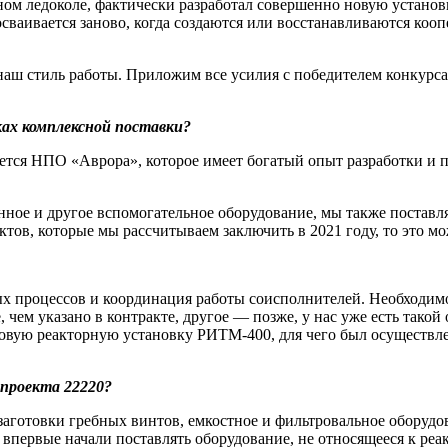
ом ледоколе, фактически разработал совершенно новую установк
сваивается заново, когда создаются или восстанавливаются коо
аш стиль работы. Приложим все усилия с победителем конкурса
ках комплексной поставки?
мется НПО «Аврора», которое имеет богатый опыт разработки и п
ное и другое вспомогательное оборудование, мы также поставл
тов, которые мы рассчитываем заключить в 2021 году, то это мо
 процессов и координация работы соисполнителей. Необходимо 
 чем указано в контракте, другое — ​позже, у нас уже есть такой
ь новую реакторную установку РИТМ‑400, для чего был осуществ
 проекта 22220?
аготовки гребных винтов, емкостное и фильтровальное оборудов
 впервые начали поставлять оборудование, не относящееся к реа