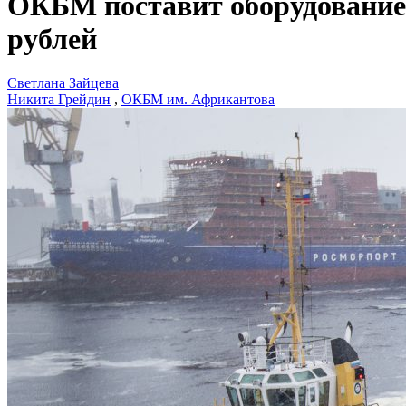
ОКБМ поставит оборудование 
рублей
Светлана Зайцева
Никита Грейдин
,
ОКБМ им. Африкантова