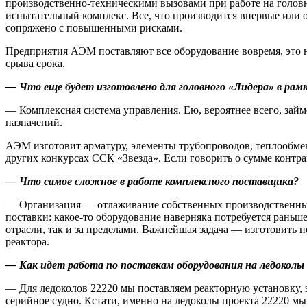
производственно-техническими вызовами при работе на головн
испытательный комплекс. Все, что производится впервые или о
сопряжено с повышенными рисками.
Предприятия АЭМ поставляют все оборудование вовремя, это н
срыва срока.
— Что еще будет изготовлено для головного «Лидера» в рам
— Комплексная система управления. Ею, вероятнее всего, зай
назначений.
АЭМ изготовит арматуру, элементы трубопроводов, теплообмен
других конкурсах ССК «Звезда». Если говорить о сумме контрак
— Что самое сложное в работе комплексного поставщика?
— Организация — ​отлаживание собственных производственных
поставки: какое-то оборудование наверняка потребуется раньше,
отрасли, так и за пределами. Важнейшая задача — ​изготовит
реактора.
— Как идет работа по поставкам оборудования на ледоколы
— Для ледоколов 22220 мы поставляем реакторную установку, з
серийное судно. Кстати, именно на ледоколы проекта 22220 мы