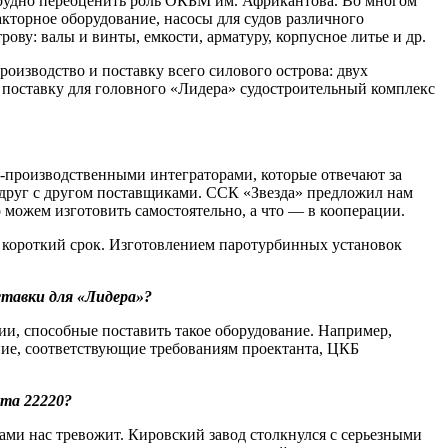
сь трудно переоценить роль ОКБМ им. Африкантова. Во многом
акторное оборудование, насосы для судов различного
ову: валы и винты, емкости, арматуру, корпусное литье и др.
оизводство и поставку всего силового острова: двух
поставку для головного «Лидера» судостроительный комплекс
о-производственными интеграторами, которые отвечают за
и друг с другом поставщиками. ССК «Звезда» предложил нам
можем изготовить самостоятельно, а что — ​в кооперации.
 короткий срок. Изготовлением паротурбинных установок
ставки для «Лидера»?
ии, способные поставить такое оборудование. Например,
ие, соответствующие требованиям проектанта, ЦКБ
та 22220?
и нас тревожит. Кировский завод столкнулся с серьезными