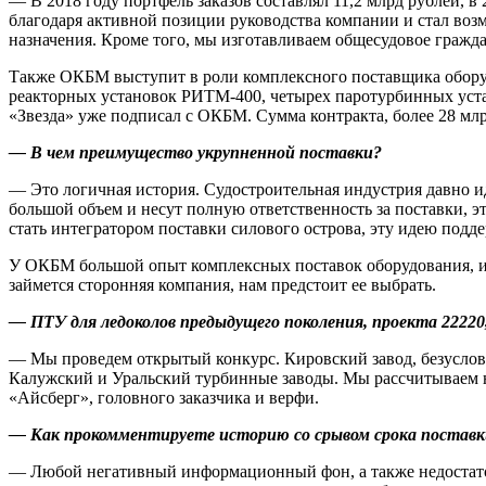
— В 2018 году портфель заказов составлял 11,2 млрд рублей, в
благодаря активной позиции руководства компании и стал возмо
назначения. Кроме того, мы изготавливаем общесудовое граждан
Также ОКБМ выступит в роли комплексного поставщика оборудо
реакторных установок РИТМ‑400, четырех паротурбинных уста
«Звезда» уже подписал с ОКБМ. Сумма контракта, более 28 млр
— В чем преимущество укрупненной поставки?
— Это логичная история. Судостроительная индустрия давно и
большой объем и несут полную ответственность за поставки, э
стать интегратором поставки силового острова, эту идею подд
У ОКБМ большой опыт комплексных поставок оборудования, и 
займется сторонняя компания, нам предстоит ее выбрать.
— ПТУ для ледоколов предыдущего поколения, проекта 22220
— Мы проведем открытый конкурс. Кировский завод, безусловно
Калужский и Уральский турбинные заводы. Мы рассчитываем н
«Айсберг», головного заказчика и верфи.
— Как прокомментируете историю со срывом срока поставки
— Любой негативный информационный фон, а также недостаточ