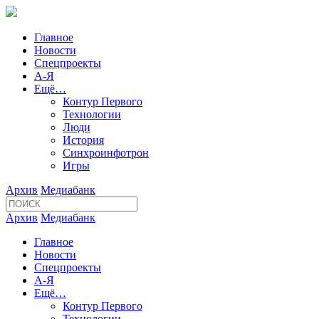
Главное
Новости
Спецпроекты
А-Я
Ещё…
Контур Первого
Технологии
Люди
История
Синхроинфотрон
Игры
Архив
Медиабанк
Архив
Медиабанк
Главное
Новости
Спецпроекты
А-Я
Ещё…
Контур Первого
Технологии