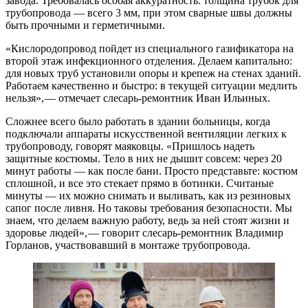
завода. Требовалась особая аккуратность: толщина трубок для
трубопровода — ​всего 3 мм, при этом сварные швы должны
быть прочными и герметичными.
«Кислородопровод пойдет из специального газификатора на
второй этаж инфекционного отделения. Делаем капитально:
для новых труб установили опоры и крепеж на стенах зданий.
Работаем качественно и быстро: в текущей ситуации медлить
нельзя», — ​отмечает слесарь-ремонтник Иван Ильиных.
Сложнее всего было работать в здании больницы, когда
подключали аппараты искусственной вентиляции легких к
трубопроводу, говорят маяковцы. «Пришлось надеть
защитные костюмы. Тело в них не дышит совсем: через 20
минут работы — ​как после бани. Просто представьте: костюм
сплошной, и все это стекает прямо в ботинки. Считаные
минуты — ​их можно снимать и выливать, как из резиновых
сапог после ливня. Но таковы требования безопасности. Мы
знаем, что делаем важную работу, ведь за ней стоят жизни и
здоровье людей», — ​говорит слесарь-ремонтник Владимир
Горланов, участвовавший в монтаже трубопровода.