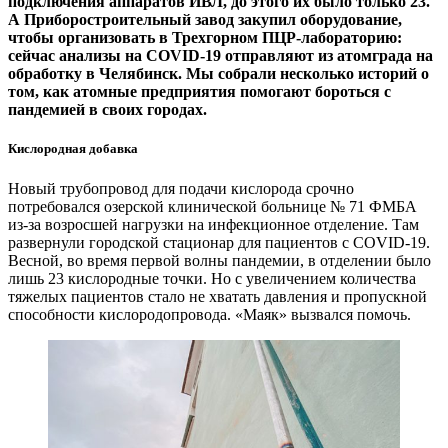
подключения аппаратов ИВЛ, до этого их было только 23.
А Приборостроительный завод закупил оборудование,
чтобы организовать в Трехгорном ПЦР-лабораторию:
сейчас анализы на COVID-19 отправляют из атомграда на
обработку в Челябинск. Мы собрали несколько историй о
том, как атомные предприятия помогают бороться с
пандемией в своих городах.
Кислородная добавка
Новый трубопровод для подачи кислорода срочно
потребовался озерской клинической больнице № 71 ФМБА
из-за возросшей нагрузки на инфекционное отделение. Там
развернули городской стационар для пациентов с COVID-19.
Весной, во время первой волны пандемии, в отделении было
лишь 23 кислородные точки. Но с увеличением количества
тяжелых пациентов стало не хватать давления и пропускной
способности кислородопровода. «Маяк» вызвался помочь.