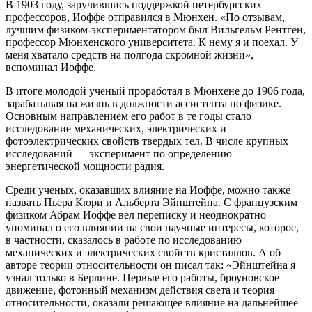
В 1903 году, заручившись поддержкой петербургских
профессоров, Иоффе отправился в Мюнхен. «По отзывам,
лучшим физиком-экспериментатором был Вильгельм Рентген,
профессор Мюнхенского университета. К нему я и поехал. У
меня хватало средств на полгода скромной жизни», —
вспоминал Иоффе.
В итоге молодой ученый проработал в Мюнхене до 1906 года,
зарабатывая на жизнь в должности ассистента по физике.
Основным направлением его работ в те годы стало
исследование механических, электрических и
фотоэлектрических свойств твердых тел. В числе крупных
исследований — эксперимент по определению
энергетической мощности радия.
Среди ученых, оказавших влияние на Иоффе, можно также
назвать Пьера Кюри и Альберта Эйнштейна. С французским
физиком Абрам Иоффе вел переписку и неоднократно
упоминал о его влиянии на свои научные интересы, которое,
в частности, сказалось в работе по исследованию
механических и электрических свойств кристаллов. А об
авторе теории относительности он писал так: «Эйнштейна я
узнал только в Берлине. Первые его работы, броуновское
движение, фотонный механизм действия света и теория
относительности, оказали решающее влияние на дальнейшее