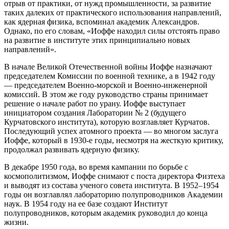
отрыв от практики, от нужд промышленности, за развитие
таких далеких от практического использования направлений,
как ядерная физика, вспоминал академик Александров.
Однако, по его словам, «Иоффе находил силы отстоять право
на развитие в институте этих принципиально новых
направлений».
В начале Великой Отечественной войны Иоффе назначают
председателем Комиссии по военной технике, а в 1942 году
— председателем Военно-морской и Военно-инженерной
комиссий. В этом же году руководство страны принимает
решение о начале работ по урану. Иоффе выступает
инициатором создания Лаборатории № 2 (будущего
Курчатовского института), которую возглавляет Курчатов.
Последующий успех атомного проекта — во многом заслуга
Иоффе, который в 1930-е годы, несмотря на жесткую критику,
продолжал развивать ядерную физику.
В декабре 1950 года, во время кампании по борьбе с
космополитизмом, Иоффе снимают с поста директора Физтеха
и выводят из состава ученого совета института. В 1952–1954
годы он возглавлял лабораторию полупроводников Академии
наук. В 1954 году на ее базе создают Институт
полупроводников, которым академик руководил до конца
жизни.