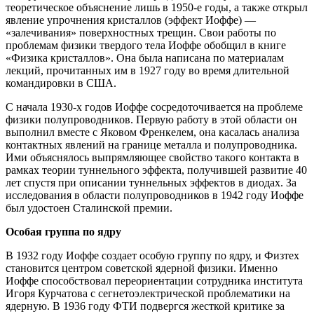
теоретическое объяснение лишь в 1950-е годы, а также открыл
явление упрочнения кристаллов (эффект Иоффе) —
«залечивания» поверхностных трещин. Свои работы по
проблемам физики твердого тела Иоффе обобщил в книге
«Физика кристаллов». Она была написана по материалам
лекций, прочитанных им в 1927 году во время длительной
командировки в США.
С начала 1930-х годов Иоффе сосредоточивается на проблеме
физики полупроводников. Первую работу в этой области он
выполнил вместе с Яковом Френкелем, она касалась анализа
контактных явлений на границе металла и полупроводника.
Ими объяснялось выпрямляющее свойство такого контакта в
рамках теории туннельного эффекта, получившей развитие 40
лет спустя при описании туннельных эффектов в диодах. За
исследования в области полупроводников в 1942 году Иоффе
был удостоен Сталинской премии.
Особая группа по ядру
В 1932 году Иоффе создает особую группу по ядру, и Физтех
становится центром советской ядерной физики. Именно
Иоффе способствовал переориентации сотрудника института
Игоря Курчатова с сегнетоэлектрической проблематики на
ядерную. В 1936 году ФТИ подвергся жесткой критике за