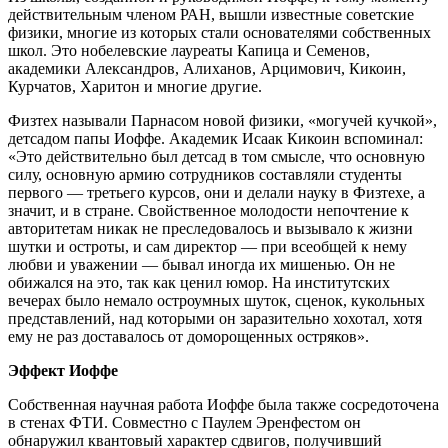
действительным членом РАН, вышли известные советские
физики, многие из которых стали основателями собственных
школ. Это нобелевские лауреаты Капица и Семенов,
академики Александров, Алиханов, Арцимович, Кикоин,
Курчатов, Харитон и многие другие.
Физтех называли Парнасом новой физики, «могучей кучкой»,
детсадом папы Иоффе. Академик Исаак Кикоин вспоминал:
«Это действительно был детсад в том смысле, что основную
силу, основную армию сотрудников составляли студенты
первого — третьего курсов, они и делали науку в Физтехе, а
значит, и в стране. Свойственное молодости непочтение к
авторитетам никак не преследовалось и вызывало к жизни
шутки и остроты, и сам директор — при всеобщей к нему
любви и уважении — бывал иногда их мишенью. Он не
обижался на это, так как ценил юмор. На институтских
вечерах было немало остроумных шуток, сценок, кукольных
представлений, над которыми он заразительно хохотал, хотя
ему не раз доставалось от доморощенных остряков».
Эффект Иоффе
Собственная научная работа Иоффе была также сосредоточена
в стенах ФТИ. Совместно с Паулем Эренфестом он
обнаружил квантовый характер сдвигов, получивший