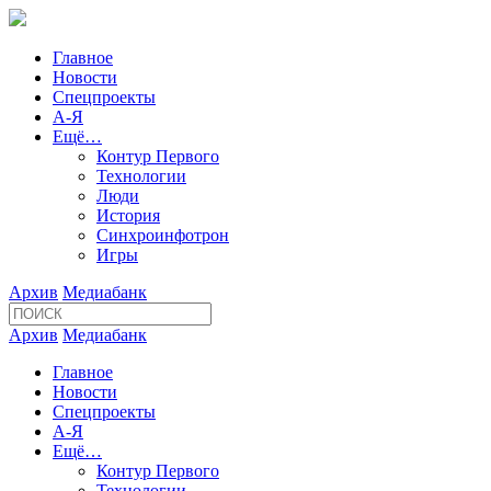
Главное
Новости
Спецпроекты
А-Я
Ещё…
Контур Первого
Технологии
Люди
История
Синхроинфотрон
Игры
Архив
Медиабанк
Архив
Медиабанк
Главное
Новости
Спецпроекты
А-Я
Ещё…
Контур Первого
Технологии