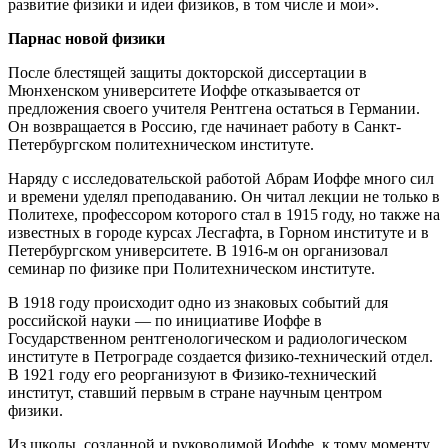
развитие физики и идеи физиков, в том числе и мои».
Парнас новой физики
После блестящей защиты докторской диссертации в
Мюнхенском университете Иоффе отказывается от
предложения своего учителя Рентгена остаться в Германии.
Он возвращается в Россию, где начинает работу в Санкт-
Петербургском политехническом институте.
Наряду с исследовательской работой Абрам Иоффе много сил
и времени уделял преподаванию. Он читал лекции не только в
Политехе, профессором которого стал в 1915 году, но также на
известных в городе курсах Лесгафта, в Горном институте и в
Петербургском университете. В 1916-м он организовал
семинар по физике при Политехническом институте.
В 1918 году происходит одно из знаковых событий для
российской науки — по инициативе Иоффе в
Государственном рентгенологическом и радиологическом
институте в Петрограде создается физико-технический отдел.
В 1921 году его реорганизуют в Физико-технический
институт, ставший первым в стране научным центром
физики.
Из школы, созданной и руководимой Иоффе, к тому моменту