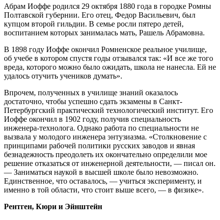
Абрам Иоффе родился 29 октября 1880 года в городке Ромны
Полтавской губернии. Его отец, Федор Васильевич, был
купцом второй гильдии. В семье росли пятеро детей,
воспитанием которых занималась мать, Рашель Абрамовна.
В 1898 году Иоффе окончил Ромненское реальное училище,
об учебе в котором спустя годы отзывался так: «И все же того
вреда, которого можно было ожидать, школа не нанесла. Ей не
удалось отучить учеников думать».
Впрочем, полученных в училище знаний оказалось
достаточно, чтобы успешно сдать экзамены в Санкт-
Петербургский практический технологический институт. Его
Иоффе окончил в 1902 году, получив специальность
инженера-технолога. Однако работа по специальности не
вызвала у молодого инженера энтузиазма. «Столкновение с
принципами рабочей политики русских заводов и явная
безнадежность преодолеть их окончательно определили мое
решение отказаться от инженерной деятельности, — писал он.
— Заниматься наукой в высшей школе было невозможно.
Единственное, что оставалось, — учиться эксперименту, и
именно в той области, что стоит выше всего, — в физике».
Рентген, Кюри и Эйнштейн