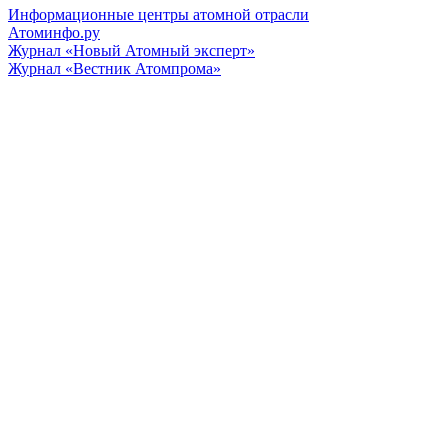
Информационные центры атомной отрасли
Атоминфо.ру
Журнал «Новый Атомный эксперт»
Журнал «Вестник Атомпрома»