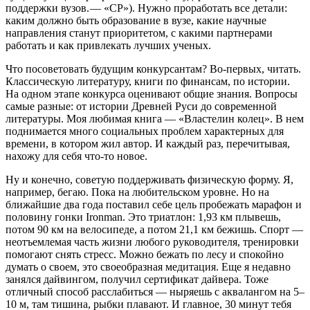
поддержки вузов. — «СР»). Нужно проработать все детали:
каким должно быть образование в вузе, какие научные
направления станут приоритетом, с какими партнерами
работать и как привлекать лучших ученых.
Что посоветовать будущим конкурсантам? Во-первых, читать.
Классическую литературу, книги по финансам, по истории.
На одном этапе конкурса оценивают общие знания. Вопросы
самые разные: от истории Древней Руси до современной
литературы. Моя любимая книга — ​«Властелин колец». В нем
поднимается много социальных проблем характерных для
времени, в котором жил автор. И каждый раз, перечитывая,
нахожу для себя что-то новое.
Ну и конечно, советую поддерживать физическую форму. Я,
например, бегаю. Пока на любительском уровне. Но на
ближайшие два года поставил себе цель пробежать марафон и
половину гонки Ironman. Это триатлон: 1,93 км плывешь,
потом 90 км на велосипеде, а потом 21,1 км бежишь. Спорт —
​неотъемлемая часть жизни любого руководителя, тренировки
помогают снять стресс. Можно бежать по лесу и спокойно
думать о своем, это своеобразная медитация. Еще я недавно
занялся дайвингом, получил сертификат дайвера. Тоже
отличный способ расслабиться — ​ныряешь с аквалангом на 5–
10 м, там тишина, рыбки плавают. И главное, 30 минут тебя