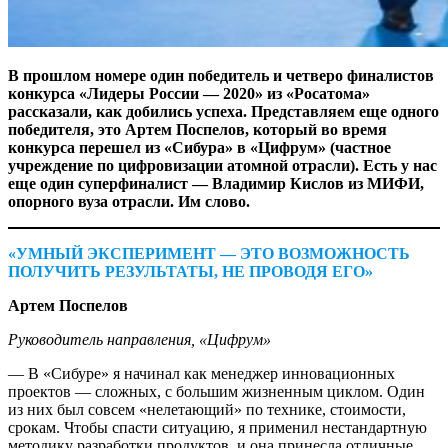
В прошлом номере один победитель и четверо финалистов
конкурса «Лидеры России — ​2020» из «Росатома»
рассказали, как добились успеха. Представляем еще одного
победителя, это Артем Поспелов, который во время
конкурса перешел из «Сибура» в «Цифрум» (частное
учреждение по цифровизации атомной отрасли). Есть у нас
еще один суперфиналист — ​Владимир Кислов из МИФИ,
опорного вуза отрасли. Им слово.
«УМНЫЙ ЭКСПЕРИМЕНТ — ЭТО ВОЗМОЖНОСТЬ
ПОЛУЧИТЬ РЕЗУЛЬТАТЫ, НЕ ПРОВОДЯ ЕГО»
Артем Поспелов
Руководитель направления, «Цифрум»
— В «Сибуре» я начинал как менеджер инновационных
проектов — ​сложных, с большим жизненным циклом. Один
из них был совсем «нелетающий» по технике, стоимости,
срокам. Чтобы спасти ситуацию, я применил нестандартную
методику разработки продуктов, и она принесла отличные