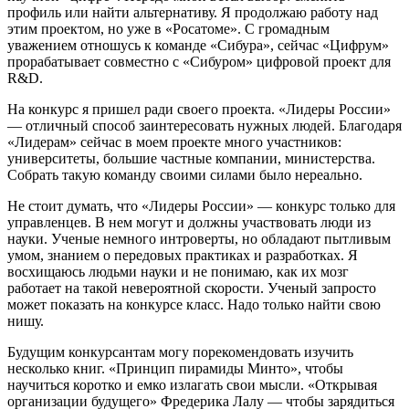
профиль или найти альтернативу. Я продолжаю работу над
этим проектом, но уже в «Росатоме». С громадным
уважением отношусь к команде «Сибура», сейчас «Цифрум»
прорабатывает совместно с «Сибуром» цифровой проект для
R&D.
На конкурс я пришел ради своего проекта. «Лидеры России»
— ​отличный способ заинтересовать нужных людей. Благодаря
«Лидерам» сейчас в моем проекте много участников:
университеты, большие частные компании, министерства.
Собрать такую команду своими силами было нереально.
Не стоит думать, что «Лидеры России» — ​конкурс только для
управленцев. В нем могут и должны участвовать люди из
науки. Ученые немного интроверты, но обладают пытливым
умом, знанием о передовых практиках и разработках. Я
восхищаюсь людьми науки и не понимаю, как их мозг
работает на такой невероятной скорости. Ученый запросто
может показать на конкурсе класс. Надо только найти свою
нишу.
Будущим конкурсантам могу порекомендовать изучить
несколько книг. «Принцип пирамиды Минто», чтобы
научиться коротко и емко излагать свои мысли. «Открывая
организации будущего» Фредерика Лалу — ​чтобы зарядиться