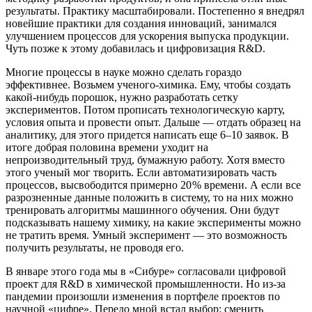
результаты. Практику масштабировали. Постепенно я внедрял
новейшие практики для создания инноваций, занимался
улучшением процессов для ускорения выпуска продукции.
Чуть позже к этому добавилась и цифровизация R&D.
Многие процессы в науке можно сделать гораздо
эффективнее. Возьмем ученого-химика. Ему, чтобы создать
какой-нибудь порошок, нужно разработать сетку
экспериментов. Потом прописать технологическую карту,
условия опыта и провести опыт. Дальше — ​отдать образец на
аналитику, для этого придется написать еще 6–10 заявок. В
итоге добрая половина времени уходит на
непроизводительный труд, бумажную работу. Хотя вместо
этого ученый мог творить. Если автоматизировать часть
процессов, высвободится примерно 20 % времени. А если все
разрозненные данные положить в систему, то на них можно
тренировать алгоритмы машинного обучения. Они будут
подсказывать нашему химику, на какие эксперименты можно
не тратить время. Умный эксперимент — ​это возможность
получить результаты, не проводя его.
В январе этого года мы в «Сибуре» согласовали цифровой
проект для R&D в химической промышленности. Но из-за
пандемии произошли изменения в портфеле проектов по
научной «цифре». Передо мной встал выбор: сменить