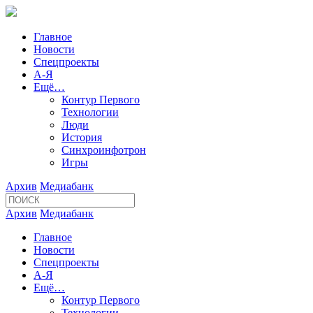
Главное
Новости
Спецпроекты
А-Я
Ещё…
Контур Первого
Технологии
Люди
История
Синхроинфотрон
Игры
Архив
Медиабанк
Архив
Медиабанк
Главное
Новости
Спецпроекты
А-Я
Ещё…
Контур Первого
Технологии