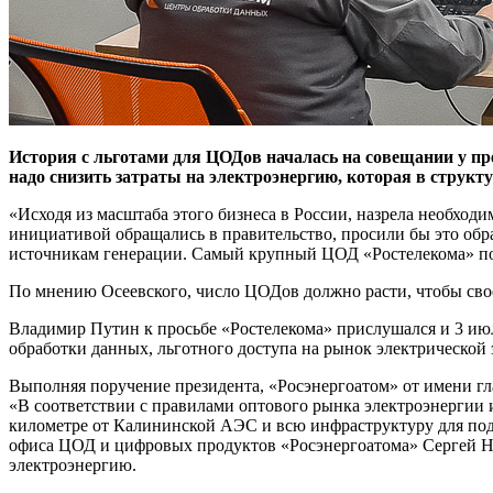
История с льготами для ЦОДов началась на совещании у пр
надо снизить затраты на электроэнергию, которая в структ
«Исходя из масштаба этого бизнеса в России, назрела необхо
инициативой обращались в правительство, просили бы это об
источникам генерации. Самый крупный ЦОД «Ростелекома» пост
По мнению Осеевского, число ЦОДов должно расти, чтобы свое
Владимир Путин к просьбе «Ростелекома» прислушался и 3 ию
обработки данных, льготного доступа на рынок электрической
Выполняя поручение президента, «Росэнергоатом» от имени г
«В соответствии с правилами оптового рынка электроэнергии 
километре от Калининской АЭС и всю инфраструктуру для по
офиса ЦОД и цифровых продуктов «Росэнергоатома» Сергей Н
электроэнергию.