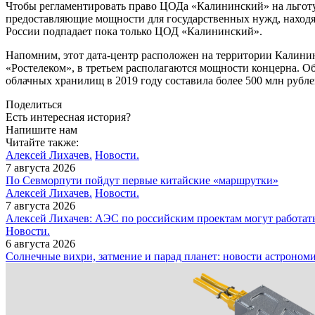
Чтобы регламентировать право ЦОДа «Калининский» на льготу, 
предоставляющие мощности для государственных нужд, находя
России подпадает пока только ЦОД «Калининский».
Напомним, этот дата-центр расположен на территории Калининс
«Ростелеком», в третьем располагаются мощности концерна. О
облачных хранилищ в 2019 году составила более 500 млн рубле
Поделиться
Есть интересная история?
Напишите нам
Читайте также:
Алексей Лихачев.
Новости.
7 августа 2026
По Севморпути пойдут первые китайские «маршрутки»
Алексей Лихачев.
Новости.
7 августа 2026
Алексей Лихачев: АЭС по российским проектам могут работат
Новости.
6 августа 2026
Солнечные вихри, затмение и парад планет: новости астроном