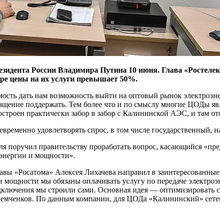
езидента России Владимира Путина 10 июня. Глава «Ростеле
уре цены на их услуги превышает 50%.
димость дать нам возможность выйти на оптовый рынок электроэ
ращение поддержать. Тем более что и по смыслу многие ЦОДы 
роен практически забор в забор с Калининской АЭС, и там отс
временно удовлетворять спрос, в том числе государственный, 
ля поручил правительству проработать вопрос, касающийся «пр
 энергии и мощности».
лавы «Росатома» Алексея Лихачева направил в заинтересованны
и мощности мы обязаны оплачивать услугу по передаче электроэ
дключения мы строили сами. Основная идея — оптимизировать 
емченков. По данным компании, для ЦОДа «Калининский» сетев