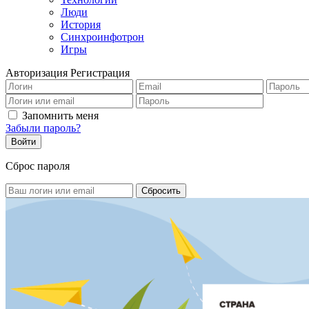
Люди
История
Синхроинфотрон
Игры
Авторизация
Регистрация
Запомнить меня
Забыли пароль?
Сброс пароля