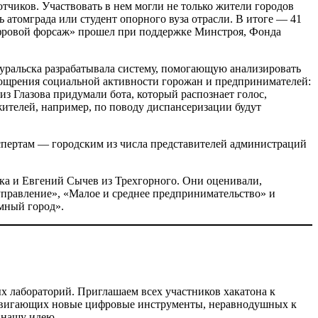
тчиков. Участвовать в нем могли не только жители городов
атомграда или студент опорного вуза отрасли. В итоге — ​41
Цифровой форсаж» прошел при поддержке Минстроя, Фонда
оуральска разрабатывала систему, помогающую анализировать
поощрения социальной активности горожан и предпринимателей:
из Глазова придумали бота, который распознает голос,
жителей, например, по поводу диспансеризации будут
спертам — ​городским из числа представителей администраций
ска и Евгений Сычев из Трехгорного. Они оценивали,
 управление», «Малое и среднее предпринимательство» и
мный город».
ых лабораторий. Приглашаем всех участников хакатона к
родвигающих новые цифровые инструменты, неравнодушных к
 нашу идею.