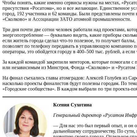
Чтобы понять, какие именно сервисы нужны на местах, «Русат
присутствия «Росатома», но и все желающие. Единственное усл
город, 192 участника и 62 команды. Были представлены почт
«Сколково» и Ассоциации ЗАТО атомной промышленности.
Три дня почти две сотни человек работали над проектами, ко
энергопотребление — ​буквально видеть, какие приборы сколь
если житель города сделал что-то полезное, то получает баллы
позволяет по телефону передавать в управляющую компанию по
операторы, это обойдется городу в 400–500 тыс. рублей, а если ч
За каждой командой закрепили менторов, которые помогали с 
или независимым из Минстроя, Фонда «Сколково» и «Русатом
На финал съехались главы атомградов: Алексей Голубев из Са
насколько проекты финалистов будут полезны городам. По тема
«Городские сообщества». В каждом выбрали по три проекта-по
Ксения Сухотина
Генеральный директор «Русатом Инф
— Для нас это был первый опыт, и он о
дальнейшему сотрудничеству. По сути
развитию своего города. Отдельное сп