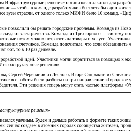
ом Инфраструктурные решения» организовал хакатон для разрабо
овие — ​чтобы в команде разработчиков был хотя бы один житель 
и все вузы отрасли, от одного только МИФИ было 10 команд. «
торые позволили бы решать городские проблемы. Команда из Нов
ко съедают электричества. Команда из Трехгорного — ​систему 
, которые потом можно потратить на товары и услуги. Участники 
казания счетчиков. Команда подсчитала, что если обзванивать 
ат-бот, то в 10 раз дешевле.
проработкой идей. Участники могли обратиться за помощью к эк
 Инфраструктурные решения».
рова, Сергей Черепанов из Лесного, Игорь Сапрыкин из Снежин
тике все работы были разбиты на три направления: ​«Городское
бедителя. Эти решения теперь могут стать частью платформы «У
раструктурные решения»
казался удачным. Будем и дальше работать в формате таких жив
, мы сейчас создаем в атомных городах сообщества жителей, п
асибо мэрам и сотрудникам администраций, которые поддержали