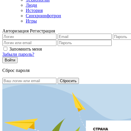
Люди
История
Синхроинфотрон
Игры
Авторизация
Регистрация
Запомнить меня
Забыли пароль?
Сброс пароля