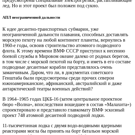
предусмотрены специальные электрогрелки, растапливающие
лед. Но и этот проект был положен под сукно.
АПЛ неограниченной дальности
К идее десантно-транспортных субмарин, уже
неограниченной дальности плавания, способных доставлять
морскую пехоту на любой континент планеты, вернулись в
1960-е годы, освоив строительство атомного подводного
флота. К этому времени ВМФ СССР приступил к несению
боевой службы в Мировом океане далеко от родных берегов,
в том числе с морской пехотой на борту, и иметь в его составе
подводные десантные корабли представлялось очень
заманчивым. Даром, что ли, в документах советского
Генштаба были предусмотрены среди прочих северои
южноамериканские, африканский, австралийский и даже
антарктический театры военных действий?
В 1964–1965 годах ЦКБ‑16 (затем центральное проектное
бюро «Волна», впоследствии вошедшее в состав «Малахита»)
спроектировало и представило главкомату ВМФ эскизный
проект 748 атомной десантной подводной лодки.
11-тысячетонная лодка с двумя водо-водяными ядерными
реакторами могла бы принять на борт батальон морской