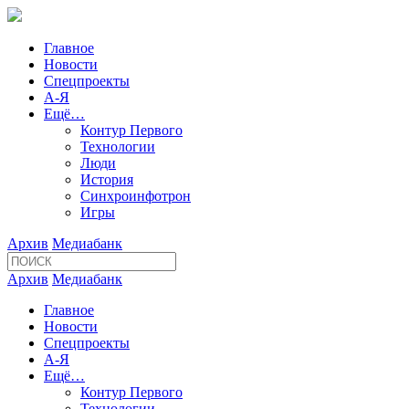
Главное
Новости
Спецпроекты
А-Я
Ещё…
Контур Первого
Технологии
Люди
История
Синхроинфотрон
Игры
Архив
Медиабанк
Архив
Медиабанк
Главное
Новости
Спецпроекты
А-Я
Ещё…
Контур Первого
Технологии