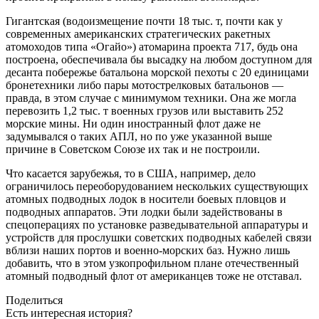
Гигантская (водоизмещение почти 18 тыс. т, почти как у
современных американских стратегических ракетных
атомоходов типа «Огайо») атомарина проекта 717, будь она
построена, обеспечивала бы высадку на любом доступном для
десанта побережье батальона морской пехоты с 20 единицами
бронетехники либо пары мотострелковых батальонов — ​
правда, в этом случае с минимумом техники. Она же могла
перевозить 1,2 тыс. т военных грузов или выставить 252
морские мины. Ни один иностранный флот даже не
задумывался о таких АПЛ, но по уже указанной выше
причине в Советском Союзе их так и не построили.
Что касается зарубежья, то в США, например, дело
ограничилось переоборудованием нескольких существующих
атомных подводных лодок в носители боевых пловцов и
подводных аппаратов. Эти лодки были задействованы в
спецоперациях по установке разведывательной аппаратуры и
устройств для прослушки советских подводных кабелей связи
вблизи наших портов и военно-морских баз. Нужно лишь
добавить, что в этом узкопрофильном плане отечественный
атомный подводный флот от американцев тоже не отставал.
Поделиться
Есть интересная история?