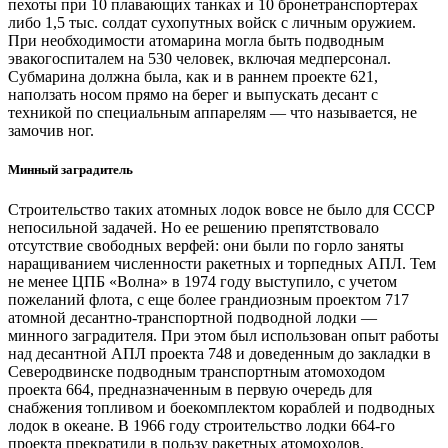
пехоты при 10 плавающих танках и 10 бронетранспортерах
либо 1,5 тыс. солдат сухопутных войск с личным оружием.
При необходимости атомарина могла быть подводным
эвакогоспиталем на 530 человек, включая медперсонал.
Субмарина должна была, как и в раннем проекте 621,
наползать носом прямо на берег и выпускать десант с
техникой по специальным аппарелям — ​что называется, не
замочив ног.
Минный заградитель
Строительство таких атомных лодок вовсе не было для СССР
непосильной задачей. Но ее решению препятствовало
отсутствие свободных верфей: они были по горло заняты
наращиванием численности ракетных и торпедных АПЛ. Тем
не менее ЦПБ «Волна» в 1974 году выступило, с учетом
пожеланий флота, с еще более грандиозным проектом 717
атомной десантно-транспортной подводной лодки — ​
минного заградителя. При этом был использован опыт работы
над десантной АПЛ проекта 748 и доведенным до закладки в
Северодвинске подводным транспортным атомоходом
проекта 664, предназначенным в первую очередь для
снабжения топливом и боекомплектом кораблей и подводных
лодок в океане. В 1966 году строительство лодки 664-го
проекта прекратили в пользу ракетных атомоходов.