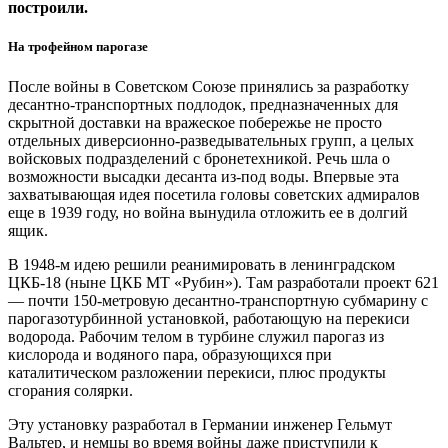
построили.
На трофейном парогазе
После войны в Советском Союзе принялись за разработку
десантно-транспортных подлодок, предназначенных для
скрытной доставки на вражеское побережье не просто
отдельных диверсионно-разведывательных групп, а целых
войсковых подразделений с бронетехникой. Речь шла о
возможности высадки десанта из-под воды. Впервые эта
захватывающая идея посетила головы советских адмиралов
еще в 1939 году, но война вынудила отложить ее в долгий
ящик.
В 1948-м идею решили реанимировать в ленинградском
ЦКБ‑18 (ныне ЦКБ МТ «Рубин»). Там разработали проект 621
— ​почти 150-метровую десантно-транспортную субмарину с
парогазотурбинной установкой, работающую на перекиси
водорода. Рабочим телом в турбине служил парогаз из
кислорода и водяного пара, образующихся при
каталитическом разложении перекиси, плюс продукты
сгорания солярки.
Эту установку разработал в Германии инженер Гельмут
Вальтер, и немцы во время войны даже приступили к