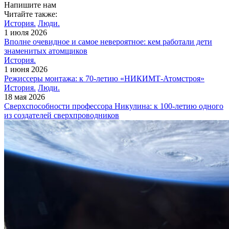
Напишите нам
Читайте также:
История.
Люди.
1 июля 2026
Вполне очевидное и самое невероятное: кем работали дети
знаменитых атомщиков
История.
1 июня 2026
Режиссеры монтажа: к 70-летию «НИКИМТ-Атомстроя»
История.
Люди.
18 мая 2026
Сверхспособности профессора Никулина: к 100-летию одного
из создателей сверхпроводников