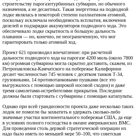
строительству парогазотурбинных субмарин, но обычного
назначения, а не десантных. Такая энергетика на подводной
лодке являлась в некоторой степени паллиативом атомной,
поскольку исключала необходимость всплытия, включения
дизелей и подзарядки аккумуляторов подводного хода. Это
обеспечивало лодке скрытность и большую дальность
плавания — ​но, конечно, не неограниченную, что мог
гарантировать только атомный ход.
Проект 621 производил впечатление: при расчетной
дальности подводного хода на парогазе 4200 миль (около 7800
км) огромная субмарина могла скрытно доставить, скажем, из
Петропавловска-Камчатского на побережье Калифорнии
десант численностью 745 человек с десятком танков Т‑34,
грузовиками, 14 противотанковыми пушками (все это
выгружалось с помощью широкой носовой сходни) и даже
тремя самолетами-истребителями прикрытия. Последние
должны были стартовать с субмарины с помощью катапульты.
Однако при всей грандиозности проекта даже несколько таких
лодок не помогли бы захватить и удержать сколько-либо
значимые участки континентального побережья США, да еще
в условиях полного господства в океане американских ВМС.
Для проведения столь дерзкой стратегической операции их
надо было иметь по меньшей мере 50–100, что советская