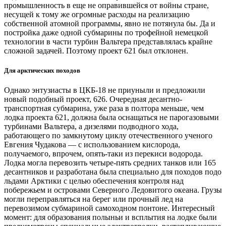
промышленность в еще не оправившейся от войны стране,
несущей к тому же огромные расходы на реализацию
собственной атомной программы, явно не потянула бы. Да и
постройка даже одной субмарины по трофейной немецкой
технологии в части турбин Вальтера представлялась крайне
сложной задачей. Поэтому проект 621 был отклонен.
Для арктических походов
Однако энтузиасты в ЦКБ‑18 не приуныли и предложили
новый подобный проект, 626. Очередная десантно-
транспортная субмарина, уже раза в полтора меньше, чем
лодка проекта 621, должна была оснащаться не парогазовыми
турбинами Вальтера, а дизелями подводного хода,
работающего по замкнутому циклу отечественного ученого
Евгения Чудакова — ​с использованием кислорода,
получаемого, впрочем, опять-таки из перекиси водорода.
Лодка могла перевозить четыре-пять средних танков или 165
десантников и разработана была специально для походов подо
льдами Арктики с целью обеспечения контроля над
побережьем и островами Северного Ледовитого океана. Грузы
могли переправляться на берег или прочный лед на
перевозимом субмариной самоходном понтоне. Интересный
момент: для образования полыньи и всплытия на лодке были