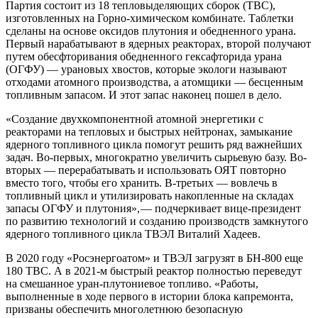
Партия состоит из 18 тепловыделяющих сборок (ТВС),
изготовленных на Горно-химическом комбинате. Таблетки
сделаны на основе оксидов плутония и обедненного урана.
Первый нарабатывают в ядерных реакторах, второй получают
путем обесфторивания обедненного гексафторида урана
(ОГФУ) — урановых хвостов, которые экологи называют
отходами атомного производства, а атомщики — бесценным
топливным запасом. И этот запас наконец пошел в дело.
«Создание двухкомпонентной атомной энергетики с
реакторами на тепловых и быстрых нейтронах, замыкание
ядерного топливного цикла помогут решить ряд важнейших
задач. Во-первых, многократно увеличить сырьевую базу. Во-
вторых — перерабатывать и использовать ОЯТ повторно
вместо того, чтобы его хранить. В-третьих — вовлечь в
топливный цикл и утилизировать накопленные на складах
запасы ОГФУ и плутония», — ​подчеркивает вице-президент
по развитию технологий и созданию производств замкнутого
ядерного топливного цикла ТВЭЛ Виталий Хадеев.
В 2020 году «Росэнергоатом» и ТВЭЛ загрузят в БН‑800 еще
180 ТВС. А в 2021-м быстрый реактор полностью переведут
на смешанное уран-плутониевое топливо. «Работы,
выполненные в ходе первого в истории блока капремонта,
призваны обеспечить многолетнюю безопасную