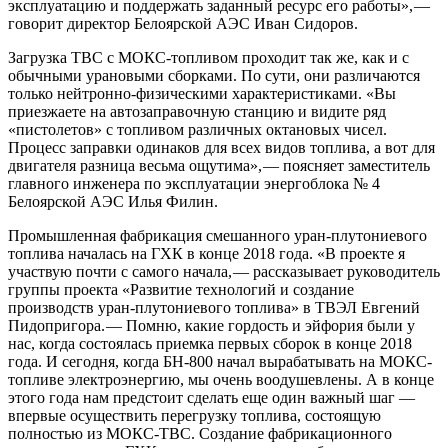
эксплуатацию и поддержать заданный ресурс его работы», — ​
говорит директор Белоярской АЭС Иван Сидоров.
Загрузка ТВС с МОКС-топливом проходит так же, как и с
обычными урановыми сборками. По сути, они различаются
только нейтронно-физическими характеристиками. «Вы
приезжаете на автозаправочную станцию и видите ряд
«пистолетов» с топливом различных октановых чисел.
Процесс заправки одинаков для всех видов топлива, а вот для
двигателя разница весьма ощутима», — ​поясняет заместитель
главного инженера по эксплуатации энергоблока № 4
Белоярской АЭС Илья Филин.
Промышленная фабрикация смешанного уран-плутониевого
топлива началась на ГХК в конце 2018 года. «В проекте я
участвую почти с самого начала, — ​рассказывает руководитель
группы проекта «Развитие технологий и создание
производств уран-плутониевого топлива» в ТВЭЛ Евгений
Пидопригора. — ​Помню, какие гордость и эйфория были у
нас, когда состоялась приемка первых сборок в конце 2018
года. И сегодня, когда БН‑800 начал вырабатывать на МОКС-
топливе электроэнергию, мы очень воодушевлены. А в конце
этого года нам предстоит сделать еще один важный шаг —
впервые осуществить перегрузку топлива, состоящую
полностью из МОКС-ТВС. Создание фабрикационного