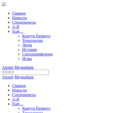
Главное
Новости
Спецпроекты
А-Я
Ещё…
Контур Первого
Технологии
Люди
История
Синхроинфотрон
Игры
Архив
Медиабанк
Архив
Медиабанк
Главное
Новости
Спецпроекты
А-Я
Ещё…
Контур Первого
Технологии