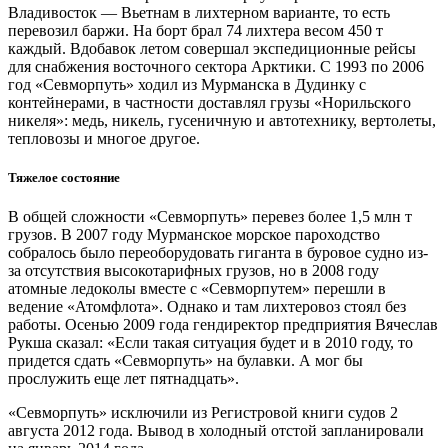
Владивосток — Вьетнам в лихтерном варианте, то есть
перевозил баржи. На борт брал 74 лихтера весом 450 т
каждый. Вдобавок летом совершал экспедиционные рейсы
для снабжения восточного сектора Арктики. С 1993 по 2006
год «Севморпуть» ходил из Мурманска в Дудинку с
контейнерами, в частности доставлял грузы «Норильского
никеля»: медь, никель, гусеничную и автотехнику, вертолеты,
тепловозы и многое другое.
Тяжелое состояние
В общей сложности «Севморпуть» перевез более 1,5 млн т
грузов. В 2007 году Мурманское морское пароходство
собралось было переоборудовать гиганта в буровое судно из-
за отсутствия высокотарифных грузов, но в 2008 году
атомные ледоколы вместе с «Севморпутем» перешли в
ведение «Атомфлота». Однако и там лихтеровоз стоял без
работы. Осенью 2009 года гендиректор предприятия Вячеслав
Рукша сказал: «Если такая ситуация будет и в 2010 году, то
придется сдать «Севморпуть» на булавки. А мог бы
прослужить еще лет пятнадцать».
«Севморпуть» исключили из Регистровой книги судов 2
августа 2012 года. Вывод в холодный отстой запланировали