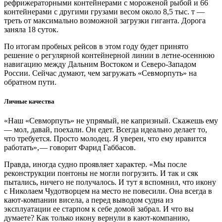
рефрижераторными контейнерами с мороженой рыбой и 66
контейнерами с другими грузами весом около 8,5 тыс. т —
треть от максимально возможной загрузки гиганта. Дорога
заняла 18 суток.
По итогам пробных рейсов в этом году будет принято
решение о регулярной контейнерной линии в летне-осеннюю
навигацию между Дальним Востоком и Северо-Западом
России. Сейчас думают, чем загружать «Севморпуть» на
обратном пути.
Личные качества
«Наш «Севморпуть» не упрямый, не капризный. Скажешь ему
— мол, давай, поехали. Он едет. Всегда идеально делает то,
что требуется. Просто молодец. Я уверен, что ему нравится
работать», — ​­говорит Фарид Габбасов.
Правда, иногда судно проявляет характер. «Мы после
реконструкции понтоны не могли погрузить. И так и сяк
пытались, ничего не получалось. И тут я вспомнил, что икону
с Николаем Чудотворцем на место не повесили. Она всегда в
кают-компании висела, а перед выводом судна из
эксплуатации ее старпом к себе домой забрал. И что вы
думаете? Как только икону вернули в кают-компанию,