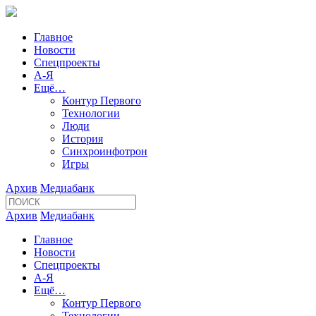
Главное
Новости
Спецпроекты
А-Я
Ещё…
Контур Первого
Технологии
Люди
История
Синхроинфотрон
Игры
Архив
Медиабанк
Архив
Медиабанк
Главное
Новости
Спецпроекты
А-Я
Ещё…
Контур Первого
Технологии