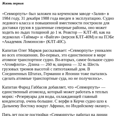
Жизнь первая
«Севморпуть» был заложен на керченском заводе «Залив» в
1984 году, 31 декабря 1988 года введен в эксплуатацию. Судно
ледового класса и повышенной вместимости построили для
доставки грузов в удаленные северные районы, оно может
ходить во льдах толщиной до 1 м. Реактор — КЛТ‑40, как на
ледоколах «Таймыр» и «Вайгач» (версия КЛТ‑40М) и на ПЭБе
«Академик Ломоносов» (КЛТ‑40С).
Капитан Олег Марков рассказывает: «Севморпуть» уникален
во всех отношениях. Во-первых, это единственное в мире
атомное транспортное судно. Во-вторых, самое большое судно
«Атомфлота». Длина — 260 м, ширина — 32 м. Шесть
грузовых трюмов высотой с пятиэтажный дом. В
Соединенных Штатах, Германии и Японии тоже пытались
сделать атомные транспортные суда, но не получилось».
Капитан Фарид Габбасов добавляет, что «Севморпуть» —
единственный атомоход, который может работать в теплых
морях: «Резервуары для воды, охлаждающей главный
конденсатор, очень большие. С верфи в Керчи судно шло к
Дальнему Востоку вокруг Африки, по Индийскому океану».
Пять лет после постройки «Севморпуть» работал на линии