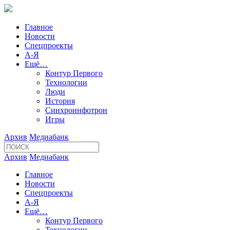
Главное
Новости
Спецпроекты
А-Я
Ещё…
Контур Первого
Технологии
Люди
История
Синхроинфотрон
Игры
Архив
Медиабанк
Архив
Медиабанк
Главное
Новости
Спецпроекты
А-Я
Ещё…
Контур Первого
Технологии