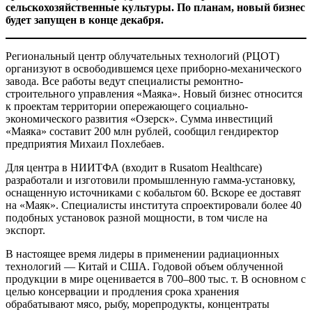
сельскохозяйственные культуры. По планам, новый бизнес
будет запущен в конце декабря.
Региональный центр облучательных технологий (РЦОТ)
организуют в освободившемся цехе приборно-механического
завода. Все работы ведут специалисты ремонтно-
строительного управления «Маяка». Новый бизнес относится
к проектам территории опережающего социально-
экономического развития «Озерск». Сумма инвестиций
«Маяка» составит 200 млн рублей, сообщил гендиректор
предприятия Михаил Похлебаев.
Для центра в НИИТФА (входит в Rusatom Healthcare)
разработали и изготовили промышленную гамма-установку,
оснащенную источниками с кобальтом 60. Вскоре ее доставят
на «Маяк». Специалисты института спроектировали более 40
подобных установок разной мощности, в том числе на
экспорт.
В настоящее время лидеры в применении радиационных
технологий — Китай и США. Годовой объем облученной
продукции в мире оценивается в 700–800 тыс. т. В основном с
целью консервации и продления срока хранения
обрабатывают мясо, рыбу, морепродукты, концентраты