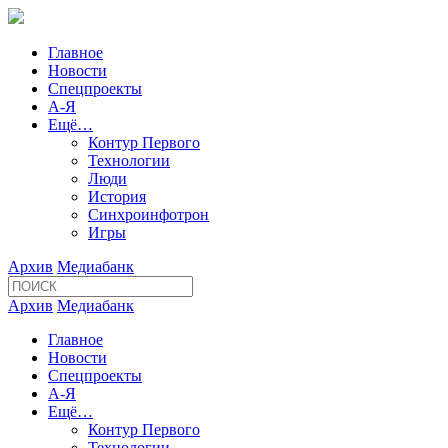
Главное
Новости
Спецпроекты
А-Я
Ещё…
Контур Первого
Технологии
Люди
История
Синхроинфотрон
Игры
Архив
Медиабанк
Архив
Медиабанк
Главное
Новости
Спецпроекты
А-Я
Ещё…
Контур Первого
Технологии