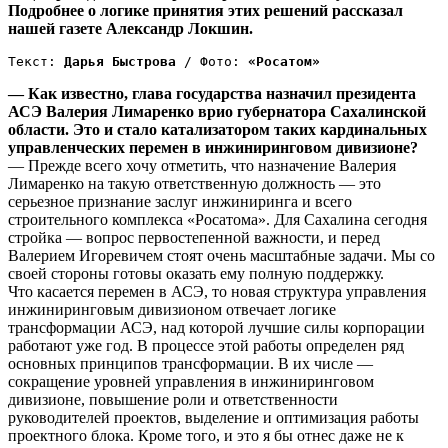
Подробнее о логике принятия этих решений рассказал
нашей газете Александр Локшин.
Текст: 
Дарья Быстрова
 / Фото: 
«Росатом»
— Как известно, глава государства назначил президента
АСЭ Валерия Лимаренко врио губернатора Сахалинской
области. Это и стало катализатором таких кардинальных
управленческих перемен в инжиниринговом дивизионе?
— Прежде всего хочу отметить, что назначение Валерия
Лимаренко на такую ответственную должность — это
серьезное признание заслуг инжиниринга и всего
строительного комплекса «Росатома». Для Сахалина сегодня
стройка — вопрос первостепенной важности, и перед
Валерием Игоревичем стоят очень масштабные задачи. Мы со
своей стороны готовы оказать ему полную поддержку.
Что касается перемен в АСЭ, то новая структура управления
инжиниринговым дивизионом отвечает логике
трансформации АСЭ, над которой лучшие силы корпорации
работают уже год. В процессе этой работы определен ряд
основных принципов трансформации. В их числе —
сокращение уровней управления в инжиниринговом
дивизионе, повышение роли и ответственности
руководителей проектов, выделение и оптимизация работы
проектного блока. Кроме того, и это я бы отнес даже не к