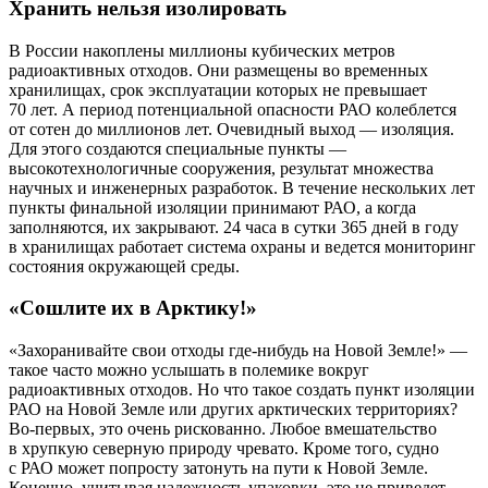
Хранить нельзя изолировать
В России накоплены миллионы кубических метров
радиоактивных отходов. Они размещены во временных
хранилищах, срок эксплуатации которых не превышает
70 лет. А период потенциальной опасности РАО колеблется
от сотен до миллионов лет. Очевидный выход — изоляция.
Для этого создаются специальные пункты —
высокотехнологичные сооружения, результат множества
научных и инженерных разработок. В течение нескольких лет
пункты финальной изоляции принимают РАО, а когда
заполняются, их закрывают. 24 часа в сутки 365 дней в году
в хранилищах работает система охраны и ведется мониторинг
состояния окружающей среды.
«Сошлите их в Арктику!»
«Захоранивайте свои отходы где-нибудь на Новой Земле!» —
такое часто можно услышать в полемике вокруг
радиоактивных отходов. Но что такое создать пункт изоляции
РАО на Новой Земле или других арктических территориях?
Во-первых, это очень рискованно. Любое вмешательство
в хрупкую северную природу чревато. Кроме того, судно
с РАО может попросту затонуть на пути к Новой Земле.
Конечно, учитывая надежность упаковки, это не приведет