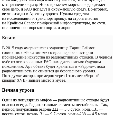
к загрязнению сразу. Но со временем морская вода сделает
свое дело, и РАО попадут в окружающую среду. Во-вторых,
везти отходы в Арктику дорого. Нужны средства
на исследования и транспортировку, на строительство
на Крайнем Севере прибрежной инфраструктуры, по сути,
полноценного морского порта, и дорог.
Кстати
В 2015 году американская художница Тарин Саймон
совместно с «Росатомом» создала первое в истории
произведение искусства из радиоактивных отходов. В черном
кубе из остеклованных РАО находится письмо будущим
поколениям. Арт-объект будет храниться в «Радоне», пока
радиоактивность не снизится до безопасного уровня.
По задумке автора, примерно через 1 тыс. лет «Черный
квадрат XVII» займет место в музее.
Вечная угроза
Один из популярных мифов — радиоактивные отходы будут
опасны всегда. Радиоактивные элементы нестабильны. Так,
период полураспада радона‑222 — 3,8 суток, йода‑131 —
восемь суток, цезия‑131 — 9,7 суток, урана‑238 — 4,5 млрд