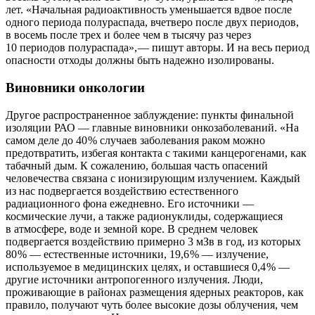
лет. «Начальная радиоактивность уменьшается вдвое после
одного периода полураспада, вчетверо после двух периодов,
в восемь после трех и более чем в тысячу раз через
10 периодов полураспада», — ​пишут авторы. И на весь период
опасности отходы должны быть надежно изолированы.
Виновники онкологии
Другое распространенное заблуждение: пункты финальной
изоляции РАО — главные виновники онкозаболеваний. «На
самом деле до 40 % случаев заболевания раком можно
предотвратить, избегая контакта с такими канцерогенами, как
табачный дым. К сожалению, большая часть опасений
человечества связана с ионизирующим излучением. Каждый
из нас подвергается воздействию естественного
радиационного фона ежедневно. Его источники —
космические лучи, а также радионуклиды, содержащиеся
в атмосфере, воде и земной коре. В среднем человек
подвергается воздействию примерно 3 мЗв в год, из которых
80 % — естественные источники, 19,6 % — излучение,
используемое в медицинских целях, и оставшиеся 0,4 % —
другие источники антропогенного излучения. Люди,
проживающие в районах размещения ядерных реакторов, как
правило, получают чуть более высокие дозы облучения, чем