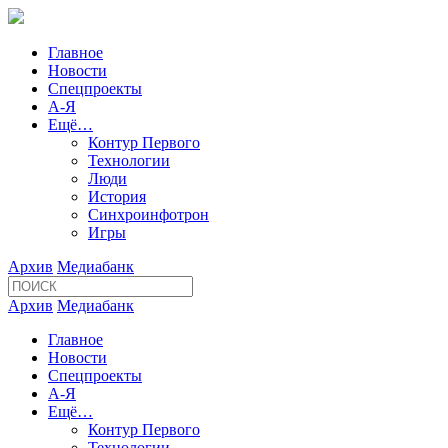
Главное
Новости
Спецпроекты
А-Я
Ещё…
Контур Первого
Технологии
Люди
История
Синхроинфотрон
Игры
Архив
Медиабанк
Архив
Медиабанк
Главное
Новости
Спецпроекты
А-Я
Ещё…
Контур Первого
Технологии