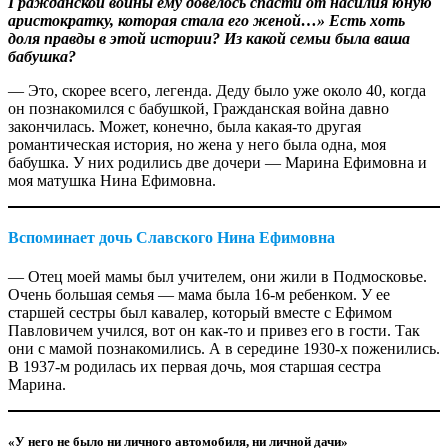
Гражданской войны ему довелось спасти от насилия юную
аристократку, которая стала его женой…» Есть хоть
доля правды в этой истории? Из какой семьи была ваша
бабушка?
— Это, скорее всего, легенда. Деду было уже около 40, когда
он познакомился с бабушкой, Гражданская война давно
закончилась. Может, конечно, была какая-то другая
романтическая история, но жена у него была одна, моя
бабушка. У них родились две дочери — Марина Ефимовна и
моя матушка Нина Ефимовна.
Вспоминает дочь Славского Нина Ефимовна
— Отец моей мамы был учителем, они жили в Подмосковье.
Очень большая семья — мама была 16-м ребенком. У ее
старшей сестры был кавалер, который вместе с Ефимом
Павловичем учился, вот он как-то и привез его в гости. Так
они с мамой познакомились. А в середине 1930-х поженились.
В 1937-м родилась их первая дочь, моя старшая сестра
Марина.
«У него не было ни личного автомобиля, ни личной дачи»