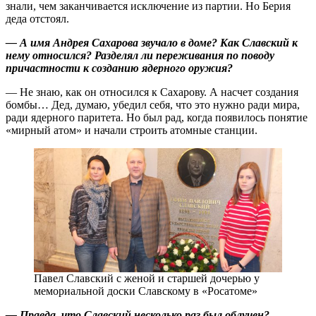
знали, чем заканчивается исключение из партии. Но Берия
деда отстоял.
— А имя Андрея Сахарова звучало в доме? Как Славский к
нему относился? Разделял ли переживания по поводу
причастности к созданию ядерного оружия?
— Не знаю, как он относился к Сахарову. А насчет создания
бомбы… Дед, думаю, убедил себя, что это нужно ради мира,
ради ядерного паритета. Но был рад, когда появилось понятие
«мирный атом» и начали строить атомные станции.
Павел Славский с женой и старшей дочерью у
мемориальной доски Славскому в «Росатоме»
— Правда, что Славский несколько раз был облучен?