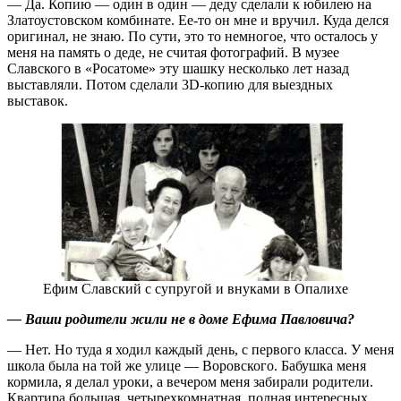
— Да. Копию — один в один — деду сделали к юбилею на
Златоустовском комбинате. Ее-то он мне и вручил. Куда делся
оригинал, не знаю. По сути, это то немногое, что осталось у
меня на память о деде, не считая фотографий. В музее
Славского в «Росатоме» эту шашку несколько лет назад
выставляли. Потом сделали 3D-копию для выездных
выставок.
Ефим Славский с супругой и внуками в Опалихе
— Ваши родители жили не в доме Ефима Павловича?
— Нет. Но туда я ходил каждый день, с первого класса. У меня
школа была на той же улице — Воровского. Бабушка меня
кормила, я делал уроки, а вечером меня забирали родители.
Квартира большая, четырехкомнатная, полная интересных,