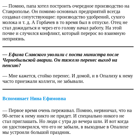
— Помню, папа хотел построить очередное производство на
Ставрополье. Он помимо основных предприятий всегда
создавал сопутствующие: производство удобрений, сухого
молока и т. д. А Горбачев в то время был в отпуске. Отец не
стал дожидаться и через его голову начал работу. На этой
почве и случился конфликт, который перерос во взаимную
неприязнь.
— Ефима Славского уволили с поста министра после
Чернобыльской аварии. Он тяжело перенес выход на
пенсию?
— Мне кажется, стойко перенес. И домой, и в Опалиху к нему
часто приезжали коллеги, не забывали.
Вспоминает Нина Ефимовна
— Первое время очень переживал. Помню, нервничал, что на
90-летие к нему никто не придет. И специально никого не
стал приглашать. Но люди с утра до вечера шли. И вот когда
он удостоверился, что его не забыли, в выходные в Опалихе
мы устроили большой праздник.