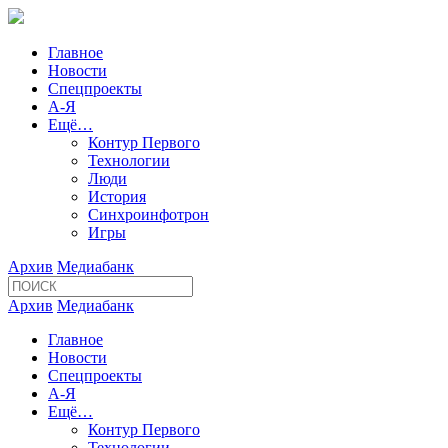
Главное
Новости
Спецпроекты
А-Я
Ещё…
Контур Первого
Технологии
Люди
История
Синхроинфотрон
Игры
Архив
Медиабанк
Архив
Медиабанк
Главное
Новости
Спецпроекты
А-Я
Ещё…
Контур Первого
Технологии