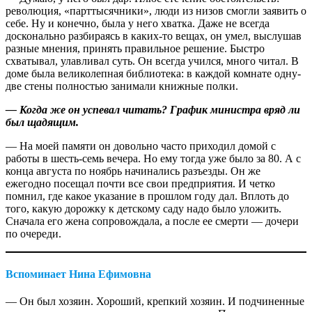
революция, «парттысячники», люди из низов смогли заявить о
себе. Ну и конечно, была у него хватка. Даже не всегда
досконально разбираясь в каких-то вещах, он умел, выслушав
разные мнения, принять правильное решение. Быстро
схватывал, улавливал суть. Он всегда учился, много читал. В
доме была великолепная библиотека: в каждой комнате одну-
две стены полностью занимали книжные полки.
— Когда же он успевал читать? График министра вряд ли
был щадящим.
— На моей памяти он довольно часто приходил домой с
работы в шесть-семь вечера. Но ему тогда уже было за 80. А с
конца августа по ноябрь начинались разъезды. Он же
ежегодно посещал почти все свои предприятия. И четко
помнил, где какое указание в прошлом году дал. Вплоть до
того, какую дорожку к детскому саду надо было уложить.
Сначала его жена сопровождала, а после ее смерти — дочери
по очереди.
Вспоминает Нина Ефимовна
— Он был хозяин. Хороший, крепкий хозяин. И подчиненные