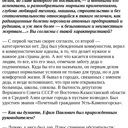
делом, во главе которого он поставлен, — и военными его
аспектами, и разнообразными мирными применениями,
глубоко любящий технику, машины, строительство и без
сентиментальности относящийся к таким мелочам, как
радиационные болезни персонала атомных предприятий и
рудников, и уж тем более — к безымянным и неизвестным
жертвам…» Вы согласны с такой характеристикой?
— С первой частью скорее согласен, со второй —
категорически нет. Дед был убежденным коммунистом, верил
в коммунистические идеалы, в то, что делает нужное и
важное для страны дело. А вот что касается отношения к
людям, то все, кто его знал, отмечали заботу деда о
подчиненных. Куда бы его ни назначали, он первым делом
создавал нормальные условия не только для труда, но и для
комфортной жизни. Я бывал в городах, связанных с именем
деда, и везде вспоминают, что при нем открывались
больницы, школы, совхозы. В бытность депутатом
Верховного Совета СССР от Восточно-Казахстанской области
он в Средней Азии целые города в пустыне возводил. Был
удостоен звания «Почетный гражданин Усть-Каменогорска».
— Как вы думаете, Ефим Павлович был прирожденным
руководителем?
— Думаю, у него был дар. Плюс стечение обстоятельств: