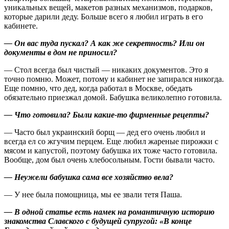
уникальных вещей, макетов разных механизмов, подарков,
которые дарили деду. Больше всего я любил играть в его
кабинете.
— Он вас туда пускал? А как же секретность? Или он
документы в дом не приносил?
— Стол всегда был чистый — никаких документов. Это я
точно помню. Может, потому и кабинет не запирался никогда.
Еще помню, что дед, когда работал в Москве, обедать
обязательно приезжал домой. Бабушка великолепно готовила.
— Что готовила? Были какие-то фирменные рецепты?
— Часто был украинский борщ — дед его очень любил и
всегда ел со жгучим перцем. Еще любил жареные пирожки с
мясом и капустой, поэтому бабушка их тоже часто готовила.
Вообще, дом был очень хлебосольным. Гости бывали часто.
— Неужели бабушка сама все хозяйство вела?
— У нее была помощница, мы ее звали тетя Паша.
— В одной статье есть намек на романтичную историю
знакомства Славского с будущей супругой: «В конце