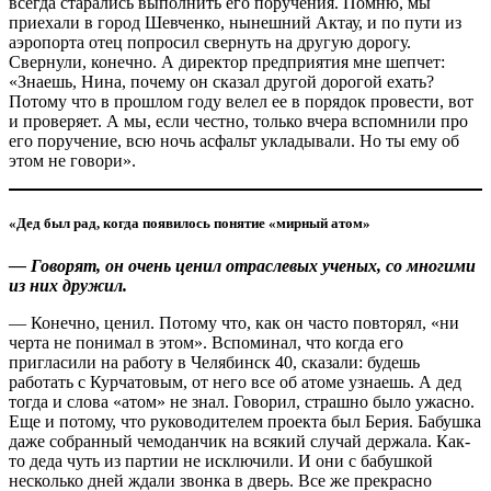
всегда старались выполнить его поручения. Помню, мы
приехали в город Шевченко, нынешний Актау, и по пути из
аэропорта отец попросил свернуть на другую дорогу.
Свернули, конечно. А директор предприятия мне шепчет:
«Знаешь, Нина, почему он сказал другой дорогой ехать?
Потому что в прошлом году велел ее в порядок провести, вот
и проверяет. А мы, если честно, только вчера вспомнили про
его поручение, всю ночь асфальт укладывали. Но ты ему об
этом не говори».
«Дед был рад, когда появилось понятие «мирный атом»
— Говорят, он очень ценил отраслевых ученых, со многими
из них дружил.
— Конечно, ценил. Потому что, как он часто повторял, «ни
черта не понимал в этом». Вспоминал, что когда его
пригласили на работу в Челябинск 40, сказали: будешь
работать с Курчатовым, от него все об атоме узнаешь. А дед
тогда и слова «атом» не знал. Говорил, страшно было ужасно.
Еще и потому, что руководителем проекта был Берия. Бабушка
даже собранный чемоданчик на всякий случай держала. Как-
то деда чуть из партии не исключили. И они с бабушкой
несколько дней ждали звонка в дверь. Все же прекрасно