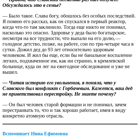
Обсуждалось это в семье?
— Было такое. Слава богу, обошлось без особых последствий.
Я помню его рассказ, как он спускался в первый реактор,
когда что-то там заклинило. Тогда еще никто не понимал,
насколько это опасно. Здоровье у деда было богатырское,
несмотря на все трудности, что выпали на его долю, —
голодное детство, позже, на работе, сон по три-четыре часа в
сутки. Дожил дед до 93 лет относительно здоровым
человеком. И жил бы еще, если бы не банальное воспаление
легких, подхваченное им, как ни странно, в кремлевской
больнице, куда он лег на ежегодное обследование и уже не
вышел.
— Читая историю его увольнения, я поняла, что у
Славского был конфликт с Горбачевым. Кажется, ваш дед
не приветствовал перестройку. Не знаете почему?
— Он был человек старой формации и не понимал, зачем
перестраивать то, что и так хорошо работает, имея в виду
конкретно атомную отрасль.
Вспоминает Нина Ефимовна