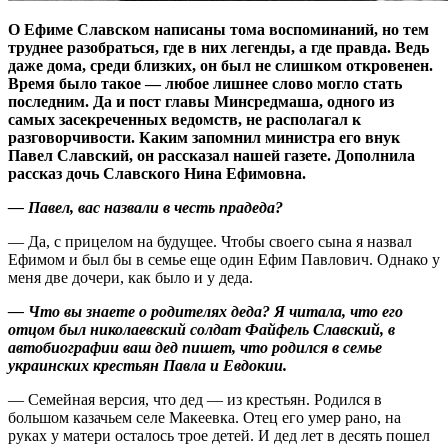
О Ефиме Славском написаны тома воспоминаний, но тем
труднее разобраться, где в них легенды, а где правда. Ведь
даже дома, среди близких, он был не слишком откровенен.
Время было такое — любое лишнее слово могло стать
последним. Да и пост главы Минсредмаша, одного из
самых засекреченных ведомств, не располагал к
разговорчивости. Каким запомнил министра его внук
Павел Славский, он рассказал нашей газете. Дополнила
рассказ дочь Славского Нина Ефимовна.
— Павел, вас назвали в честь прадеда?
— Да, с прицелом на будущее. Чтобы своего сына я назвал
Ефимом и был бы в семье еще один Ефим Павлович. Однако у
меня две дочери, как было и у деда.
— Что вы знаете о родителях деда? Я читала, что его
отцом был николаевский солдат Файфель Славский, в
автобиографии ваш дед пишет, что родился в семье
украинских крестьян Павла и Евдокии.
— Семейная версия, что дед — из крестьян. Родился в
большом казачьем селе Макеевка. Отец его умер рано, на
руках у матери осталось трое детей. И дед лет в десять пошел