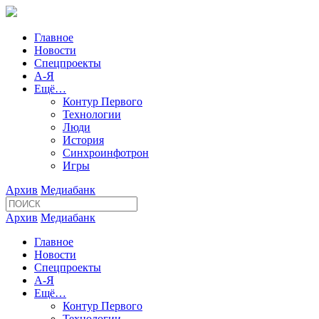
Главное
Новости
Спецпроекты
А-Я
Ещё…
Контур Первого
Технологии
Люди
История
Синхроинфотрон
Игры
Архив
Медиабанк
Архив
Медиабанк
Главное
Новости
Спецпроекты
А-Я
Ещё…
Контур Первого
Технологии