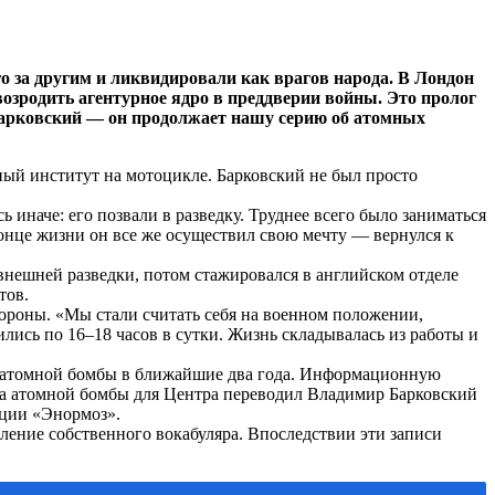
го за другим и ликвидировали как врагов народа. В Лондон
зродить агентурное ядро в преддверии войны. Это пролог
Барковский — он продолжает нашу серию об атомных
ный институт на мотоцикле. Барковский не был просто
 иначе: его позвали в разведку. Труднее всего было заниматься
 конце жизни он все же осуществил свою мечту — вернулся к
внешней разведки, потом стажировался в английском отделе
тов.
ороны. «Мы стали считать себя на военном положении,
ись по 16–18 часов в сутки. Жизнь складывалась из работы и
ии атомной бомбы в ближайшие два года. Информационную
яда атомной бомбы для Центра переводил Владимир Барковский
ации «Энормоз».
вление собственного вокабуляра. Впоследствии эти записи