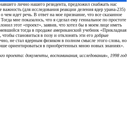
знавшего лично нашего резидента, предложил снабжать нас
 важность (для исследования реакции деления ядер урана‑235)
 чем идет речь. В ответ на мое признание, что все сказанное
Тогда мне показалось, что я сделал ему гениальное по простоте
онил этот «проект», заявив, что хотел бы в моем лице иметь
 имевшийся тогда в продаже американский учебник «Прикладная
 чтобы становиться в позу и отклонять эти его добрые
чно, не стал ядерным физиком в полном смысле этого слова, но
лучше ориентироваться в приобретенных мною новых знаниях».
го проекта: документы, воспоминания, исследования», 1998 год