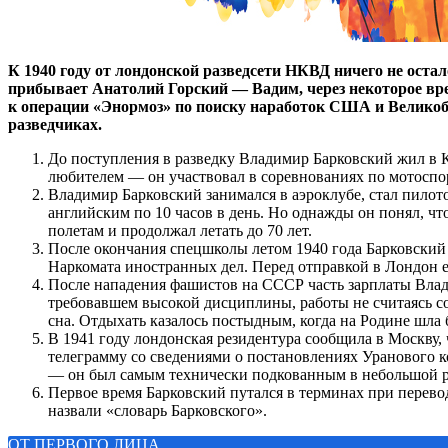
К 1940 году от лондонской разведсети НКВД ничего не оста
прибывает Анатолий Горский — Вадим, через некоторое вре
к операции «Энормоз» по поиску наработок США и Велико
разведчиках.
До поступления в разведку Владимир Барковский жил в К
любителем — он участвовал в соревнованиях по мотоспо
Владимир Барковский занимался в аэроклубе, стал пилото
английским по 10 часов в день. Но однажды он понял, чт
полетам и продолжал летать до 70 лет.
После окончания спецшколы летом 1940 года Барковский 
Наркомата иностранных дел. Перед отправкой в Лондон е
После нападения фашистов на СССР часть зарплаты Влад
требовавшем высокой дисциплины, работы не считаясь со
сна. Отдыхать казалось постыдным, когда на Родине шла б
В 1941 году лондонская резидентура сообщила в Москву
телеграмму со сведениями о постановлениях Уранового к
— он был самым технически подкованным в небольшой ре
Первое время Барковский путался в терминах при перевод
назвали «словарь Барковского».
ОТ ПЕРВОГО ЛИЦА