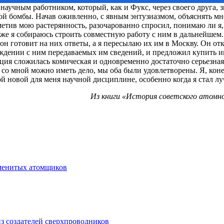
аучным работником, который, как и Фукс, через своего друга, 
й бомбы. Начав оживленно, с явным энтузиазмом, объяснять мне
етив мою растерянность, разочарованно спросил, понимаю ли я, о
же я собираюсь строить совместную работу с ним в дальнейшем. 
 готовит на них ответы, а я пересылаю их им в Москву. Он откл
суждении с ним передаваемых им сведений, и предложил купить
ция сложилась комическая и одновременно достаточно серьезная,
ь со мной можно иметь дело, мы оба были удовлетворены. Я, коне
ой новой для меня научной дисциплине, особенно когда я стал 
Из книги «История советского атомно
аменитых атомщиков
з создателей сверхпроводников