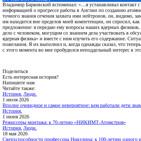
Владимир Барковский вспоминал: «…я устанавливал контакт с н
информацией о прогрессе работы в Англии по созданию атомно
точного знания сечения захвата ими нейтронов, он, видимо, зам
им находится вне пределов моей компетенции, он спросил, как 
предложение: я передаю ему вопросы наших ядерных физиков, он
дело с человеком, могущим со знанием дела участвовать в об
ядерная физика» и вместе с ним изучить его содержание. Ситуа
пожелания. Я их выполнил и, когда однажды сказал, что тепер
с этого момента во мне пробудился неподдельный интерес к эт
Поделиться
Есть интересная история?
Напишите нам
Читайте также:
История.
Люди.
1 июля 2026
Вполне очевидное и самое невероятное: кем работали дети зн
История.
1 июня 2026
Режиссеры монтажа: к 70-летию «НИКИМТ-Атомстроя»
История.
Люди.
18 мая 2026
Сверхспособности профессора Никулина: к 100-летию одного и