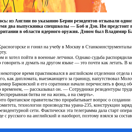
лось: из Англии по указанию Берии резидентов отзывали одно
мя два выпускника спецшколы — Боб и Дэн. Им предстоит во
британии в области ядерного оружия. Дэном был Владимир 
расногорске и гонял на учебу в Москву в Станкоинструменталь
рту.
м и хотел пойти в военные летчики. Однако судьба распорядилась
о говорить и думать на другом языке — это почти как летать. В
некоторое время практиковался в английском отделении отдела 
го, как дипломата, выезжающего за границу, напутствовал Моло
имир Барковский и его соратники начали перечислять в фонд об
 временем, — рассказывал он. — Сотрудники резидентуры трудил
еспрерывная битва не на жизнь, а на смерть».
, что британское правительство прорабатывает вопрос о создан
омитета, технологии производства урана‑235, конструкции зар
зидентурной сети. Фактически эта телеграмма дала старт опер
е с русского на английский и наоборот, поэтому взялся за соста