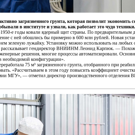
тивно загрязненного грунта, которая позволит экономить с
ывали в институте и узнали, как работает это чудо техники
–1950-е годы ковали ядерный щит страны. По предварительным да
ние с ней обошлись бы примерно в 600 млн рублей. Новая устано
 нем зеленую лужайку. Установку можно использовать на любых 
 рассказывает гендиректор ВНИИНМ Леонид Карпюк. — Похожая
нженерные решения, многие процессы автоматизировали. Основн
 в необходимой конфигурации».
переработала 75 м³ загрязненного грунта, отобранного при ре
ать. «Рассчитываем в этом году повысить коэффициент очистки 
имии МГУ», — отметил директор производственного отделения