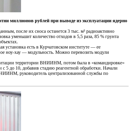
отни миллионов рублей при выводе из эксплуатации ядерно
.
нным, после их сноса останется 3 тыс. м³ радиоактивно
вка уменьшит количество отходов в 5,5 раза, 85 % грунта
объектах.
 установка есть в Курчатовском институте — ее
ое ноу-хау — модульность. Можно перевозить модули
абилитации территории ВНИИНМ, потом была в «командировке»
с 5 до 10, добавив стадию реагентной обработки. Начали
 ВНИИНМ, руководитель централизованной службы по