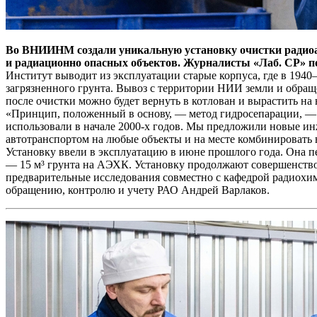
Во ВНИИНМ создали уникальную установку очистки радиоак
и радиационно опасных объектов. Журналисты «Лаб. СР» поб
Институт выводит из эксплуатации старые корпуса, где в 1940
загрязненного грунта. Вывоз с территории НИИ земли и обраще
после очистки можно будет вернуть в котлован и вырастить на
«Принцип, положенный в основу, — метод гидросепарации, —
использовали в начале 2000-х годов. Мы предложили новые и
автотранспортом на любые объекты и на месте комбинировать
Установку ввели в эксплуатацию в июне прошлого года. Она 
— 15 м³ грунта на АЭХК. Установку продолжают совершенствов
предварительные исследования совместно с кафедрой радиох
обращению, контролю и учету РАО Андрей Варлаков.