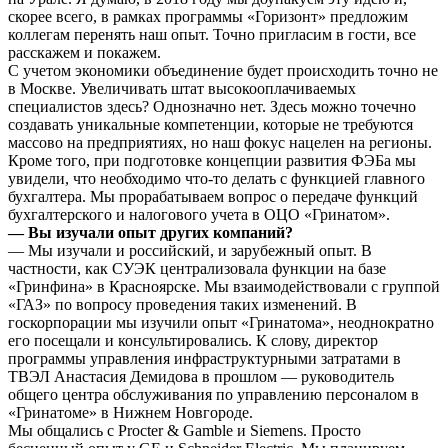
скорее всего, в рамках программы «Горизонт» предложим
коллегам перенять наш опыт. Точно пригласим в гости, все
расскажем и покажем.
С учетом экономики объединение будет происходить точно не
в Москве. Увеличивать штат высокооплачиваемых
специалистов здесь? Однозначно нет. Здесь можно точечно
создавать уникальные компетенции, которые не требуются
массово на предприятиях, но наш фокус нацелен на регионы.
Кроме того, при подготовке концепции развития ФЭБа мы
увидели, что необходимо что-то делать с функцией главного
бухгалтера. Мы прорабатываем вопрос о передаче функций
бухгалтерского и налогового учета в ОЦО «Гринатом».
— Вы изучали опыт других компаний?
— Мы изучали и российский, и зарубежный опыт. В
частности, как СУЭК централизовала функции на базе
«Гринфина» в Красноярске. Мы взаимодействовали с группой
«ГАЗ» по вопросу проведения таких изменений. В
госкорпорации мы изучили опыт «Гринатома», неоднократно
его посещали и консультировались. К слову, директор
программы управления инфраструктурными затратами в
ТВЭЛ Анастасия Демидова в прошлом — руководитель
общего центра обслуживания по управлению персоналом в
«Гринатоме» в Нижнем Новгороде.
Мы общались с Procter & Gamble и Siemens. Просто