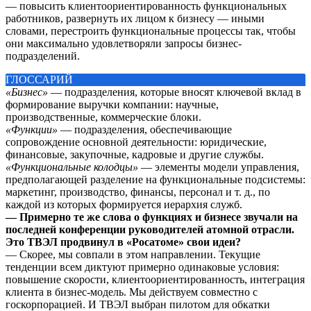
— повысить клиентоориентированность функциональных
работников, развернуть их лицом к бизнесу — иными
словами, перестроить функциональные процессы так, чтобы
они максимально удовлетворяли запросы бизнес-
подразделений.
ГЛОССАРИЙ
«Бизнес»
— подразделения, которые вносят ключевой вклад в
формирование выручки компании: научные,
производственные, коммерческие блоки.
«Функции»
— подразделения, обеспечивающие
сопровождение основной деятельности: юридические,
финансовые, закупочные, кадровые и другие службы.
«Функциональные колодцы»
— элементы модели управления,
предполагающей разделение на функциональные подсистемы:
маркетинг, производство, финансы, персонал и т. д., по
каждой из которых формируется иерархия служб.
— Примерно те же слова о функциях и бизнесе звучали на
последней конференции руководителей атомной отрасли.
Это ТВЭЛ продвинул в «Росатоме» свои идеи?
— Скорее, мы совпали в этом направлении. Текущие
тенденции всем диктуют примерно одинаковые условия:
повышение скорости, клиентоориентированность, интеграция
клиента в бизнес-модель. Мы действуем совместно с
госкорпорацией. И ТВЭЛ выбран пилотом для обкатки