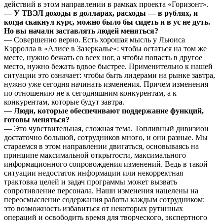
действий в этом направлении в рамках проекта «Горизонт».
— У ТВЭЛ доходы в долларах, расходы — в рублях, и
когда скакнул курс, можно было бы сидеть и в ус не дуть.
Но вы начали заставлять людей меняться?
— Совершенно верно. Есть хорошая мысль у Льюиса
Кэрролла в «Алисе в Зазеркалье»: чтобы остаться на том же
месте, нужно бежать со всех ног, а чтобы попасть в другое
место, нужно бежать вдвое быстрее. Применительно к нашей
ситуации это означает: чтобы быть лидерами на рынке завтра,
нужно уже сегодня начинать изменения. Причем изменения
по отношению не к сегодняшним конкурентам, а к
конкурентам, которые будут завтра.
— Люди, которые обеспечивают поддержание функций,
готовы меняться?
— Это чувствительная, сложная тема. Топливный дивизион
достаточно большой, сотрудников много, и они разные. Мы
стараемся в этом направлении двигаться, основываясь на
принципе максимальной открытости, максимального
информационного сопровождения изменений. Ведь в такой
ситуации недостаток информации или некорректная
трактовка целей и задач программы может вызвать
сопротивление персонала. Наши изменения нацелены на
переосмысление содержания работы каждым сотрудником:
это возможность избавиться от некоторых рутинных
операций и освободить время для творческого, экспертного