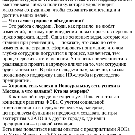
выстраиваем гибкую политику, которая удовлетворит
максимум сотрудников, чтобы сохранить компетенции и
достичь наших целей.
— Что самое трудное в объединении?
— Это работа с людьми. Люди, как правило, не любят
изменений, поэтому при внедрении новых проектов персонал
нужно заражать идеей. Одна из основных задач, которые мы
ставили при реализации, — показать, что само по себе
изменение не страшно, сформировать понимание, что чем
глубже сотрудник погрузится в процесс, вовлечется, тем
проще пережить эти изменения. А степень вовлеченности в
реализацию проекта напрямую влияет на то, чем сотрудник
будет заниматься. В работе с людьми нам, конечно, оказала
неоценимую поддержку наша HR-служба и руководство
предприятий.
— Хорошо, есть успехи в Новоуральске, есть успехи в
Москве, а что дальше? Кто на очереди?
— Как таковой очереди не существует. Пока есть только
концепция развития ФЭБа. С учетом социальной
ответственности в первую очередь мы, наверное,
централизуем функции и предложим создавать центры
экспертизы в ЗАТО и в других городах, где наши
предприятия — градообразующие.
Есть идея поделиться нашим опытом с предприятиями ЯОКа
на Урале. Я думаю, в 2018 году мы доупакуем эту идею и,