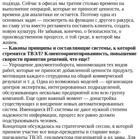
подхода. Сейчас в офисах мы тратим столько времени на
выполнение операций, которые не приносят ценности, а
времени для аналитики не остается. Поэтому одна из
основных задач — посмотреть на функции с другого ракурса,
во главу угла вместо регламента поставить клиента, создать
новую культуру. Не забывая, конечно, о безопасности, о
производственном процессе, о той среде, в которой мы
живем.
— Каковы принципы и составляющие системы, к которой
стремится ТВЭЛ? Клиентоориентированность, повышение
скорости принятия решений, что еще?
— Упрощение документооборота, минимизация тех видов
работ, которые не приносят добавленной ценности продукту,
мотивация каждого сотрудника на общий коммерческий
результат и т. д. Одна из возможных моделей — организация
центров экспертизы, интегрированных подразделений,
обслуживающих несколько предприятий или всю группу
компаний. Еще один важный момент — донастройка
существующих и внедрение новых автоматизированных
систем. Имеющиеся ИТ-системы не дают нужной степени
надежности информации, процесс все равно должен
подстраховывать человек.
Концепция обсуждалась на стратегической сессии, в которой
приняли участие все вице-президенты и старшие вице-
президенты ТВЭЛ, гендиректора предприятий и их замы. Для