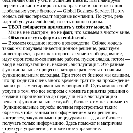
бесценный опыт у GE и Schneider Electric. Мы планируем
перенять и кастомизировать их практики в части оказания
глобальных услуг бизнесу — Global Business Service. На эту
модель сейчас переходят мировые компании. По сути, речь
идет об услугах end-toend, то есть полного цикла.
— ТВЭЛ собирается применить у себя эту модель?
— Мы на нее смотрим, но не факт, что возьмем в чистом виде.
— Объясните суть формата end-to-end.
— Возьмем создание нового производства. Сейчас модель
такая: мы получаем инвестиционное решение, реализуем
инвестпроект, в рамках которого закупается оборудование,
идут строительно-монтажные работы, пусконаладка, потом —
ввод в эксплуатацию и, наконец, эксплуатация. Это разные
функциональные процессы, которые разнесены по нашим
функциональным колодцам. При этом от бизнеса мы слышим,
что приходится очень много времени тратить на прохождение
наших регламентированных мероприятий. Суть комплексной
услуги в том, что все вопросы с момента принятия решения о
создании производства до передачи его в эксплуатацию
решают функциональные службы, бизнес этим не занимается.
Функциональные службы должны перестроиться таким
образом, чтобы заниматься оформлением всех решений,
контролем, закупочными процедурами и т. д., а от бизнеса
получать только информацию. Здесь поможет и матричная
структура управления, и проектное управление.