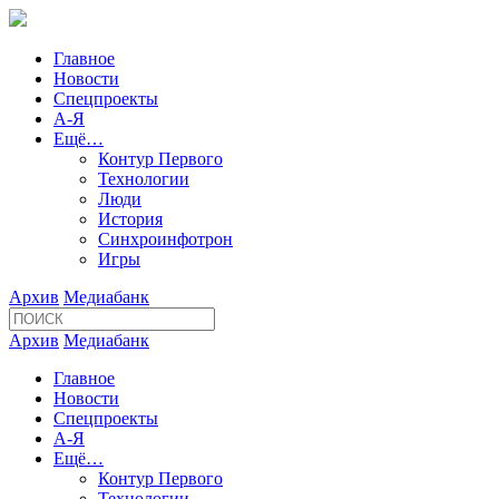
Главное
Новости
Спецпроекты
А-Я
Ещё…
Контур Первого
Технологии
Люди
История
Синхроинфотрон
Игры
Архив
Медиабанк
Архив
Медиабанк
Главное
Новости
Спецпроекты
А-Я
Ещё…
Контур Первого
Технологии