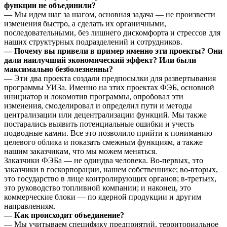
функции не объединили?
— Мы идем шаг за шагом, основная задача — не произвести
изменения быстро, а сделать их органичными,
последовательными, без лишнего дискомфорта и стрессов для
наших структурных подразделений и сотрудников.
— Почему вы привели в пример именно эти проекты? Они
дали наилучший экономический эффект? Или были
максимально безболезненны?
— Эти два проекта создали предпосылки для развертывания
программы УИЗа. Именно на этих проектах ФЭБ, основной
инициатор и локомотив программы, опробовал эти
изменения, смоделировал и определил пути и методы
централизации или децентрализации функций. Мы также
постарались выявить потенциальные ошибки и учесть
подводные камни. Все это позволило прийти к пониманию
целевого облика и показать смежным функциям, а также
нашим заказчикам, что мы можем меняться.
Заказчики ФЭБа — не одиндва человека. Во-первых, это
заказчики в госкорпорации, нашем собственнике; во-вторых,
это государство в лице контролирующих органов; в-третьих,
это руководство топливной компании; и наконец, это
коммерческие блоки — по ядерной продукции и другим
направлениям.
— Как происходит объединение?
— Мы учитываем специфику предприятий, территориальное