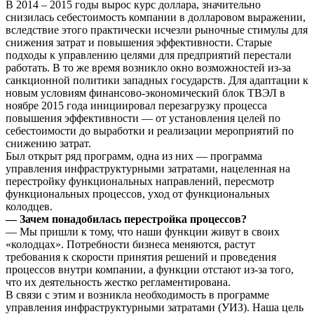
В 2014 – 2015 годы вырос курс доллара, значительно
снизилась себестоимость компании в долларовом выражении,
вследствие этого практически исчезли рыночные стимулы для
снижения затрат и повышения эффективности. Старые
подходы к управлению целями для предприятий перестали
работать. В то же время возникло окно возможностей из-за
санкционной политики западных государств. Для адаптации к
новым условиям финансово-экономический блок ТВЭЛ в
ноябре 2015 года инициировал перезагрузку процесса
повышения эффективности — от установления целей по
себестоимости до выработки и реализации мероприятий по
снижению затрат.
Был открыт ряд программ, одна из них — программа
управления инфраструктурными затратами, нацеленная на
перестройку функциональных направлений, пересмотр
функциональных процессов, уход от функциональных
колодцев.
— Зачем понадобилась перестройка процессов?
— Мы пришли к тому, что наши функции живут в своих
«колодцах». Потребности бизнеса меняются, растут
требования к скорости принятия решений и проведения
процессов внутри компании, а функции отстают из-за того,
что их деятельность жестко регламентирована.
В связи с этим и возникла необходимость в программе
управления инфраструктурными затратами (УИЗ). Наша цель