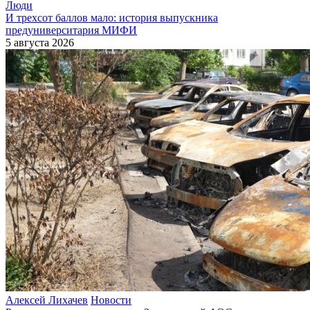
Люди
И трехсот баллов мало: история выпускника
предуниверситария МИФИ
5 августа 2026
Алексей Лихачев
Новости