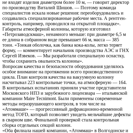
не входят изделия диаметром более 10 м, — говорит директор
по производству Виталий Шишов. — Поэтому команда
специалистов искала новые решения: переоборудовались и
создавались специализированные рабочие места. А рентген-
контроль, например, проводился на открытой площадке».
Габариты атмосферной колонны, которую изготовил
«Петрозаводскмаш», ненамного меньше: при диаметре 6,5 м
ее длина в собранном виде превышает 66 м, масса — 385
тонн. «Тонкая оболочка, как банка кока-колы, легко теряет
форму, — комментирует начальник производства АЭС и ГНХ
Сергей Извеков. — Мы разработали специальную оснастку,
чтобы сохранить овальность колонны».
Вопросам качества и безопасности оборудования уделялось
особое внимание на протяжении всего производственного
цикла. План контроля качества на вакуумную колонну
насчитывал 223 контрольные точки, на атмосферную — 164.
В контрольных испытаниях приняли участие представители
Московского НПЗ и зарубежного лицензиара — итальянской
компании Maire Tecnimont. Были применены современные
методы неразрушающего контроля, в том числе на
«Атоммаше» — прогрессивный дифракционно-временной
метод TOFD, который позволяет увидеть мельчайшие дефекты
в сварном шве. Финальной проверкой стала контрольная
сборка отдельных секций колонн.
«Оба филиала нашей компании, «Атоммаш» в Волгодонске и