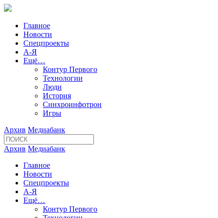
Главное
Новости
Спецпроекты
А-Я
Ещё…
Контур Первого
Технологии
Люди
История
Синхроинфотрон
Игры
Архив
Медиабанк
Архив
Медиабанк
Главное
Новости
Спецпроекты
А-Я
Ещё…
Контур Первого
Технологии