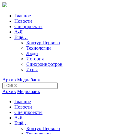
Главное
Новости
Спецпроекты
А-Я
Ещё…
Контур Первого
Технологии
Люди
История
Синхроинфотрон
Игры
Архив
Медиабанк
Архив
Медиабанк
Главное
Новости
Спецпроекты
А-Я
Ещё…
Контур Первого
Технологии