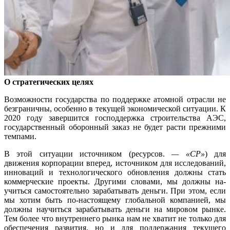
О стратегических целях
Возможности государства по поддерж­ке атомной отрасли не
безграничны, особенно в текущей экономической си­туации. К
2020 году завершится господ­держка строительства АЭС,
государствен­ный оборонный заказ не будет расти прежними
темпами.
В этой ситуации источником (ресур­сов.
— «СР»
) для
движения корпорации вперед, источником для исследований,
инноваций и технологического обнов­ления должны стать
коммерческие про­екты. Другими словами, мы должны на­
учиться самостоятельно зарабатывать деньги. При этом, если
мы хотим быть по-настоящему глобальной компанией, мы
должны научиться зарабатывать день­ги на мировом рынке.
Тем более что вну­треннего рынка нам не хватит не только для
обеспечения развития, но и для под­держания текущего