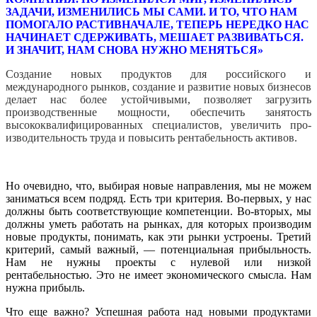
ЗАДАЧИ, ИЗМЕНИЛИСЬ МЫ САМИ. И ТО, ЧТО НАМ
ПОМОГАЛО РАСТИВНАЧАЛЕ, ТЕПЕРЬ НЕРЕДКО НАС
НАЧИНАЕТ СДЕРЖИВАТЬ, МЕШАЕТ РАЗВИВАТЬСЯ.
И ЗНАЧИТ, НАМ СНОВА НУЖНО МЕНЯТЬСЯ»
Создание новых продуктов для рос­сийского и
международного рынков, со­здание и развитие новых бизнесов
де­лает нас более устойчивыми, позволяет загрузить
производственные мощности, обеспечить занятость
высококвалифици­рованных специалистов, увеличить про­
изводительность труда и повысить рента­бельность активов.
Но очевидно, что, выбирая новые на­правления, мы не можем
заниматься всем подряд. Есть три критерия. Во-пер­вых, у нас
должны быть соответствующие компетенции. Во-вторых, мы
должны уметь работать на рынках, для которых производим
новые продукты, понимать, как эти рынки устроены. Третий
крите­рий, самый важный, — потенциальная прибыльность.
Нам не нужны проекты с нулевой или низкой
рентабельностью. Это не имеет экономического смысла. Нам
нужна прибыль.
Что еще важно? Успешная работа над новыми продуктами