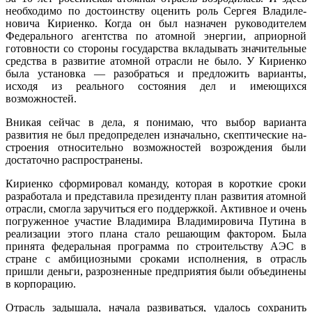
необходимо по до­стоинству оценить роль Сергея Владиле­
новича Кириенко. Когда он был назначен руководителем
Федерального агентства по атомной энергии, априорной
готовно­сти со стороны государства вкладывать значительные
средства в развитие атом­ной отрасли не было. У Кириенко
была установка — разобраться и предложить варианты,
исходя из реального состоя­ния дел и имеющихся
возможностей.
Вникая сейчас в дела, я понимаю, что выбор варианта
развития не был пред­определен изначально, скептические на­
строения относительно возможностей возрождения были
достаточно распро­странены.
Кириенко сформировал команду, ко­торая в короткие сроки
разработала и представила президенту план разви­тия атомной
отрасли, смогла заручиться его поддержкой. Активное и очень
погру­женное участие Владимира Владимиро­вича Путина в
реализации этого плана стало решающим фактором. Была
при­нята федеральная программа по строи­тельству АЭС в
стране с амбициозными сроками исполнения, в отрасль
пришли деньги, разрозненные предприятия были объединены
в корпорацию.
Отрасль задышала, начала развивать­ся, удалось сохранить