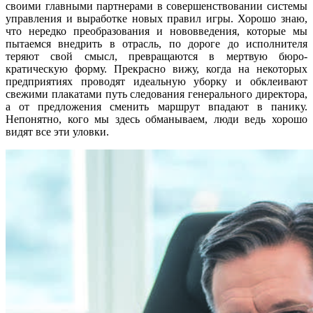
своими главными партнерами в совершенствовании си­стемы
управления и выработке новых правил игры. Хорошо знаю,
что неред­ко преобразования и нововведения, ко­торые мы
пытаемся внедрить в отрасль, по дороге до исполнителя
теряют свой смысл, превращаются в мертвую бюро­
кратическую форму. Прекрасно вижу, когда на некоторых
предприятиях про­водят идеальную уборку и обклеивают
свежими плакатами путь следования ге­нерального директора,
а от предложе­ния сменить маршрут впадают в панику.
Непонятно, кого мы здесь обманываем, люди ведь хорошо
видят все эти уловки.