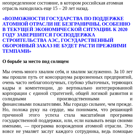
неопределенное состояние, в котором российская атомная
отрасль находилась еще 15 – 20 лет назад.
«ВОЗМОЖНОСТИ ГОСУДАРСТВА ПО ПОДДЕРЖКЕ
АТОМНОЙ ОТ­РАСЛИ НЕ БЕЗГРАНИЧНЫ, ОСО­БЕННО
В ТЕКУЩЕЙ ЭКОНОМИЧЕ­СКОЙ СИТУАЦИИ. К 2020
ГОДУ ЗАВЕРШИТСЯ ГОСПОДДЕРЖКА
СТРОИТЕЛЬСТВА АЭС, ГОСУДАР­СТВЕННЫЙ
ОБОРОННЫЙ ЗАКАЗ НЕ БУДЕТ РАСТИ ПРЕЖНИМИ
ТЕМПАМИ»
О борьбе за место под солнцем
Мы очень много хвалим себя, и хвалим заслуженно. За 10 лет
мы прошли путь от консорциума разрозненных пред­приятий,
очень часто неблагополучных, глубоко убыточных, теряющих
кадры и компетенции, до вертикально интегри­рованной
корпорации с единой стратеги­ей, общей логикой развития и
солидны­ми производственными и
финансовыми показателями. Мы гораздо сильнее, чем прежде.
Но, положа руку на сердце, мы понимаем, что решающей
причиной это­го успеха стала масштабная программа
государственной поддержки, или, если называть вещи своими
именами, — про­грамма возрождения атомной отрас­ли. Это
вовсе не умаляет заслуг каждо­го сотрудника, ведь помощью