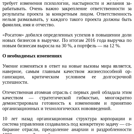
требует изменения психологии, настырности и желания за­
рабатывать. Очень важно закрепление ответственности за
результаты проек­та за конкретным лицом. Ответствен­ность
нельзя размазывать, у каждого та­кого проекта должны быть
фамилия, имя и отчество.
«Росатом» добился определенных успе­хов в повышении доли
новых бизнесов в выручке. По итогам 2016 года выруч­ка по
новым бизнесам выросла на 30 %, а портфель — на 12 %.
О необходимых изменениях
Умение изменяться в ответ на новые вы­зовы мира является,
наверное, самым главным качеством жизнеспособной ор­
ганизации, критическим условием ее долгосрочной
успешности.
Отечественная атомная отрасль с пер­вых дней обладала этим
качеством — стратегической гибкостью, многократно
демонстрировала готовность к изме­нениям и принятию
организационных и технологических нововведений.
10 лет назад организационная структу­ра корпорации и
система управления со­здавались под конкретную задачу — со­
бирание отрасли, преодоление анархии и раздробленности