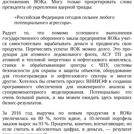
достижениях ЯОКа. Могу только процитировать слова
президента об укреплении ядерной триады:
«Россий­ская Федерация сегодня сильнее любого
потенциального агрессора».
Радует то, что помимо успешного вы­полнения
государственного оборон­ного заказа предприятия ЯОКа учат­
ся самостоятельно зарабатывать деньги и продвигать свои
продукты. Перечис­лять успехи ЯОК можно долго. Это про­
дукция для атомного ледокольного фло­та, АСУ ТП для
атомной и тепловой энергетики и нефтегазового комплекса,
станки и обрабатывающие центры с ЧПУ, системы
безопасности для охраны и за­щиты объектов, оборудование
для гео­логоразведки и нефтегазового сектора и многое
другое. Хотелось бы отметить прогресс ВНИИЭФ в создании
программ­ного обеспечения для инженерного ана­лиза и
суперкомпьютерного моделиро­вания. Потенциально это
очень большой рынок, и мы можем ожидать здесь хоро­ших
бизнес-результатов.
За 2016 год выручка по новым про­дуктам в ЯОКе
увеличилась на 80 %, по­чти вдвое, а 10-летний портфель
заказов вырос на 93 %. Проценты, конечно, впе­чатляющие, но
если считать в абсолют­ных цифрах, в деньгах, — результат