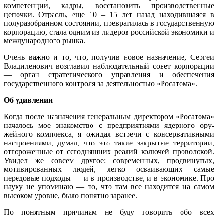
компетенции, кадры, восстановить производствен­ные
цепочки. Отрасль, еще 10 – 15 лет назад находившаяся в
полуразобран­ном состоянии, превратилась в госу­дарственную
корпорацию, стала одним из лидеров российской экономики и
ме­ждународного рынка.
Очень важно и то, что, получив новое назначение, Сергей
Владиленович воз­главил наблюдательный совет корпо­рации
— орган стратегического управ­ления и обеспечения
государственного контроля за деятельностью «Росатома».
Об удивлении
Когда после назначения генеральным ди­ректором «Росатома»
началось мое зна­комство с предприятиями ядерного ору­
жейного комплекса, я ожидал встречи с консервативными
настроениями, думал, что это такие закрытые территории,
отго­роженные от сегодняшних реалий колю­чей проволокой.
Увидел же совсем другое: современных, продвинутых,
мотивиро­ванных людей, легко осваивающих самые
передовые подходы — и в производстве, и в экономике. Про
науку не упоминаю — то, что там все находится на самом
высо­ком уровне, было понятно заранее.
По понятным причинам не буду гово­рить обо всех