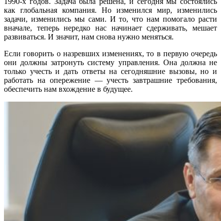
1990‑х годов. Зада­ча была решена, и сегодня мы состоялись
как глобальная компания. Но изменился мир, изменились
задачи, изменились мы сами. И то, что нам помогало расти
вна­чале, теперь нередко нас начинает сдер­живать, мешает
развиваться. И значит, нам снова нужно меняться.
Если говорить о назревших изменени­ях, то в первую очередь
они должны за­тронуть систему управления. Она дол­жна не
только учесть и дать ответы на сегодняшние вызовы, но и
работать на опережение — учесть завтрашние требования,
обеспечить нам вхождение в будущее.