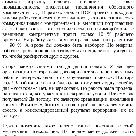
атомной отрасли, половина внешние — газовая
промышленность, энергетика, предприятия оборонно­го
комплекса и т. д. В рамках одного ПСР-проекта проводили
замеры рабо­чего времени у сотрудников, которые занимаются
коммуникациями с кон­трагентами, и выяснили потрясающий
факт. Оказывается, эти специалисты на взаимодействие с
внешними контрагентами тратят только 10 % рабочего
времени. На работу же с внутриотраслевыми контрагентами
— 90 %! А вро­де бы должно быть наоборот. Но энергия,
рабочее время хорошо оплачивае­мых специалистов уходят на
то, чтобы разбираться друг с другом.
Споры между своими иногда длятся годами. У нас две
организации пол­тора года договариваются о цене проектных
работ в интересах одного из за­рубежных проектов. Полтора
года! Заработали ли они благодаря этому хоть одну копейку
для «Росатома»? Нет, не заработали. Но работа была продела­
на гигантская, все участники невероятно устали. Почему так
получается? Да потому, что зачастую организации, входящие в
контур «Росатома», бьют­ся за свою прибыль, не жалея живота
своего, а консолидированный резуль­тат корпорации их не
волнует.
Нужно поменять такое целеполагание, покончив с этой
местечковой пси­хологией. На первом месте должен стоять