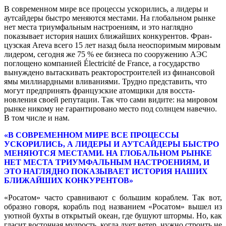
В современном мире все процессы ускорились, а лидеры и
аутсайдеры бы­стро меняются местами. На глобальном рынке
нет места триумфальным настрое­ниям, и это наглядно
показывает история наших ближайших конкурентов. Фран­
цузская Areva всего 15 лет назад была неоспоримым мировым
лидером, сего­дня же 75 % ее бизнеса по сооружению АЭС
поглощено компанией Électricité de France, а государство
вынуждено вы­таскивать реакторостроителей из финан­совой
ямы миллиардными вливаниями. Трудно представить, что
могут предпри­нять французские атомщики для восста­
новления своей репутации. Так что сами видите: на мировом
рынке никому не га­рантировано место под солнцем навечно.
В том числе и нам.
«В СОВРЕМЕННОМ МИРЕ ВСЕ ПРО­ЦЕССЫ
УСКОРИЛИСЬ, А ЛИДЕРЫ И АУТСАЙДЕРЫ БЫСТРО
МЕНЯ­ЮТСЯ МЕСТАМИ. НА ГЛОБАЛЬ­НОМ РЫНКЕ
НЕТ МЕСТА ТРИ­УМФАЛЬНЫМ НАСТРОЕНИЯМ, И
ЭТО НАГЛЯДНО ПОКАЗЫВАЕТ ИСТОРИЯ НАШИХ
БЛИЖАЙШИХ КОНКУРЕНТОВ»
«Росатом» часто сравнивают с боль­шим кораблем. Так вот,
образно говоря, корабль под названием «Росатом» вышел из
уютной бухты в открытый океан, где бушуют штормы. Но, как
гласит восточ­ная мудрость, когда дует ветер, нужно строить не