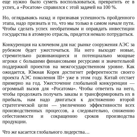
еще нужно было суметь воспользоваться, превра­тить ее в
успех, а «Росатом» справился с этой задачей на 100 %.
Но, оглядываясь назад и признавая успешность пройденного
этапа, надо признать и то, что мы только в самом на­чале пути.
Чтобы сделать успех необра­тимым и оправдать инвестиции
государ­ства в атомную отрасль, придется немало потрудиться.
Конкуренция на ключевом для нас рынке сооружения АЭС за
рубежом бу­дет ужесточаться. На него выходят но­вые,
стремительно развивающиеся и по­тенциально мощные
игроки с большими финансовыми ресурсами и значительной
поддержкой проектов на межгосудар­ственном уровне. Как
ожидается, Южная Корея достигнет референтности своего
проекта АЭС поколения III+ уже в этом году. Китай отстает
примерно на год. Ужесточение глобальной конкуренции —
огромный вызов для «Росатома». Чтобы ответить на него,
чтобы продолжать по­лучать заказы и трансформировать их в
прибыль, нам надо двигаться к дости­жению второй
стратегической цели — увеличению эффективности всех
произ­водственных процессов, а следовательно, снижению
себестоимости и сокращению сроков производства
продукции.
Что же касается глобального лидер­ства…