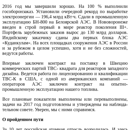
2016 год мы завершили хорошо. На 100 % выполнили
гособоронзаказ. Установили очередной рекорд по выработке
электро­энергии — 196,4 млрд кВт∙ч. Сдали в про­мышленную
эксплуатацию БН-800 на Бе­лоярской АЭС. В Нововоронеже
введен в строй первый в мире реактор поколе­ния III+.
Портфель зарубежных заказов вырос до 130 млрд долларов.
Индийско­му заказчику сданы два первых блока АЭС
«Куданкулам». На всех площадках соору­жения АЭС в России
и за рубежом в целом успешно, хотя и не без сложностей,
ведут­ся работы.
Впервые заключен контракт на постав­ку в Швецию
коммерческих партий ТВС- квадрата для реакторов западного
дизай­на. Ведется работа по лицензированию и квалификации
ТВС-К в США, с одной из американских компаний —
операто­ров АЭС заключен контракт на опытно-
промышленную эксплуатацию нашего топлива.
Все плановые показатели выполнены или перевыполнены,
задачи на 2017 год подготовлены и утверждены на наблюда­
тельном совете. Уверен, мы с ними спра­вимся.
О пройденном пути
За 10 лет российская атомная отрасль возродилась. И здесь