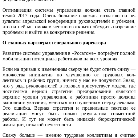
Оптимизация системы управления должна стать главной
темой 2017 года. Очень большие надежды возлагаю на ре­
зультаты апрельской конференции ру­ководителей и убежден,
что на ней мы сможем честно и открыто обсудить на­зревшие
проблемы и выйти на конкрет­ные решения.
О главных партнерах генерального директора
Развитие системы управления в «Росато­ме» потребует полной
мобилизации по­тенциала работников на всех уровнях.
Если на призыв к изменениям сверху не будет ответа снизу —
множества ини­циатив по улучшению от трудовых кол­
лективов и рабочих групп, ничего у нас не получится. Знаю,
что у ряда руководи­телей в головах присутствует модель, где
носителями верной стратегии преобразо­ваний являются
верхние уровни управле­ния, а работники просто должны
выпол­нять указания, меняться по спущенным сверху лекалам.
Это ошибка. Верная стра­тегия и правильные тактики ее
реализа­ции могут быть только результатом со­вместной
работы. И тут не может быть никакой бюрократической
имитации, ни­какой нечестности.
Скажу больше — именно трудовые коллективы я считаю