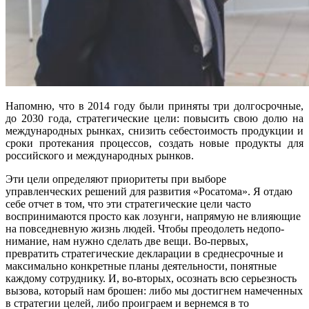
Напомню, что в 2014 году были приня­ты три долгосрочные,
до 2030 года, стра­тегические цели: повысить свою долю на
международных рынках, снизить се­бестоимость продукции и
сроки протека­ния процессов, создать новые продукты для
российского и международных рын­ков.
Эти цели определяют приоритеты при выборе
управленческих решений для развития «Росатома». Я отдаю
себе отчет в том, что эти стратегические цели часто
воспринимаются просто как лозунги, на­прямую не влияющие
на повседневную жизнь людей. Чтобы преодолеть недопо­
нимание, нам нужно сделать две вещи. Во-первых,
превратить стратегические декларации в среднесрочные и
макси­мально конкретные планы деятельности, понятные
каждому сотруднику. И, во‑вто­рых, осознать всю серьезность
вызова, который нам брошен: либо мы достигнем намеченных
в стратегии целей, либо про­играем и вернемся в то