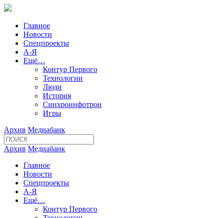
Главное
Новости
Спецпроекты
А-Я
Ещё…
Контур Первого
Технологии
Люди
История
Синхроинфотрон
Игры
Архив
Медиабанк
Архив
Медиабанк
Главное
Новости
Спецпроекты
А-Я
Ещё…
Контур Первого
Технологии