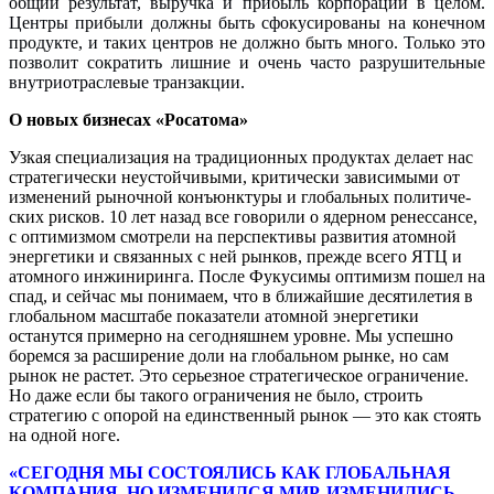
общий результат, выручка и при­быль корпорации в целом.
Центры прибыли должны быть сфокусированы на конечном
продукте, и таких центров не должно быть много. Только это
позволит сократить лишние и очень часто разрушительные
внутриотрасле­вые транзакции.
О новых бизнесах «Росатома»
Узкая специализация на традицион­ных продуктах делает нас
стратегиче­ски неустойчивыми, критически за­висимыми от
изменений рыночной конъюнктуры и глобальных политиче­
ских рисков. 10 лет назад все говори­ли о ядерном ренессансе,
с оптимиз­мом смотрели на перспективы развития атомной
энергетики и связанных с ней рынков, прежде всего ЯТЦ и
атомно­го инжиниринга. После Фукусимы оп­тимизм пошел на
спад, и сейчас мы понимаем, что в ближайшие десятиле­тия в
глобальном масштабе показатели атомной энергетики
останутся пример­но на сегодняшнем уровне. Мы успеш­но
боремся за расширение доли на гло­бальном рынке, но сам
рынок не растет. Это серьезное стратегическое ограниче­ние.
Но даже если бы такого ограниче­ния не было, строить
стратегию с опо­рой на единственный рынок — это как стоять
на одной ноге.
«СЕГОДНЯ МЫ СОСТОЯЛИСЬ КАК ГЛОБАЛЬНАЯ
КОМПАНИЯ. НО ИЗМЕНИЛСЯ МИР, ИЗМЕНИЛИСЬ