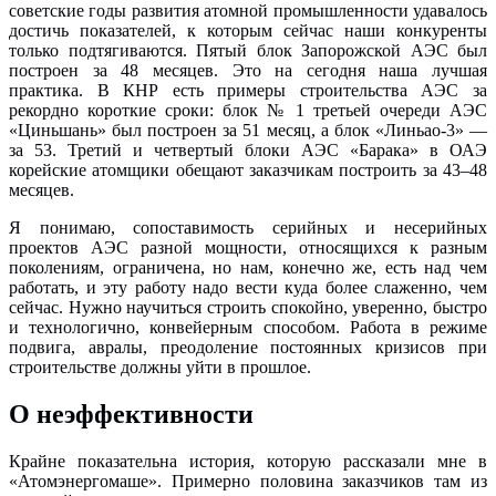
советские годы развития атомной промышленности удавалось
достичь показателей, к которым сейчас наши конкуренты
только подтягиваются. Пятый блок Запорожской АЭС был
построен за 48 месяцев. Это на сегодня наша лучшая
практика. В КНР есть примеры строительства АЭС за
рекордно короткие сроки: блок № 1 третьей очереди АЭС
«Цинь­шань» был построен за 51 месяц, а блок «Линьао-3» —
за 53. Третий и чет­вертый блоки АЭС «Барака» в ОАЭ
корейские атомщики обещают заказчи­кам построить за 43–48
месяцев.
Я понимаю, сопоставимость серийных и несерийных
проектов АЭС раз­ной мощности, относящихся к разным
поколениям, ограничена, но нам, ко­нечно же, есть над чем
работать, и эту работу надо вести куда более сла­женно, чем
сейчас. Нужно научиться строить спокойно, уверенно, быстро
и технологично, конвейерным способом. Работа в режиме
подвига, авралы, преодоление постоянных кризисов при
строительстве должны уйти в про­шлое.
О неэффективности
Крайне показательна история, которую рассказали мне в
«Атомэнергома­ше». Примерно половина заказчиков там из