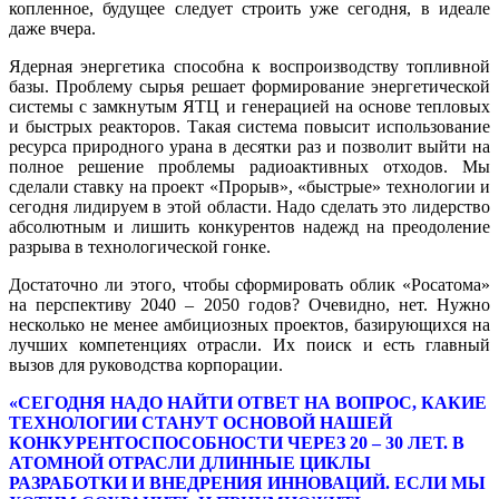
копленное, будущее следует строить уже сегодня, в идеале
даже вчера.
Ядерная энергетика способна к вос­производству топливной
базы. Пробле­му сырья решает формирование энер­гетической
системы с замкнутым ЯТЦ и генерацией на основе тепловых
и бы­стрых реакторов. Такая система повы­сит использование
ресурса природно­го урана в десятки раз и позволит выйти на
полное решение проблемы радио­активных отходов. Мы
сделали ставку на проект «Прорыв», «быстрые» техно­логии и
сегодня лидируем в этой обла­сти. Надо сделать это лидерство
абсо­лютным и лишить конкурентов надежд на преодоление
разрыва в технологиче­ской гонке.
Достаточно ли этого, чтобы сформи­ровать облик «Росатома»
на перспективу 2040 – 2050 годов? Очевидно, нет. Нужно
несколько не менее амбициозных проек­тов, базирующихся на
лучших компетен­циях отрасли. Их поиск и есть главный
вызов для руководства корпорации.
«СЕГОДНЯ НАДО НАЙТИ ОТВЕТ НА ВОПРОС, КАКИЕ
ТЕХНОЛОГИИ СТАНУТ ОСНОВОЙ НАШЕЙ
КОНКУРЕНТОСПОСОБНОСТИ ЧЕРЕЗ 20 – 30 ЛЕТ. В
АТОМНОЙ ОТРАСЛИ ДЛИННЫЕ ЦИКЛЫ
РАЗРАБОТКИ И ВНЕДРЕНИЯ ИННОВАЦИЙ. ЕСЛИ МЫ