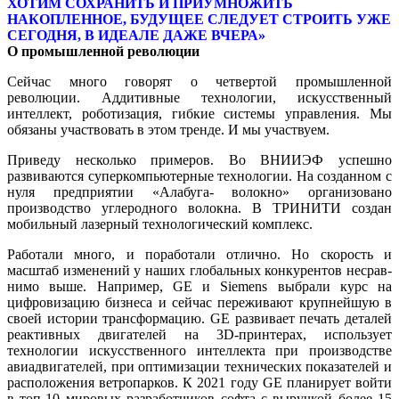
ХОТИМ СОХРАНИТЬ И ПРИУМНОЖИТЬ
НАКОПЛЕННОЕ, БУДУЩЕЕ СЛЕДУЕТ СТРОИТЬ УЖЕ
СЕГОДНЯ, В ИДЕАЛЕ ДАЖЕ ВЧЕРА»
О промышленной революции
Сейчас много говорят о четвертой про­мышленной
революции. Аддитивные технологии, искусственный
интеллект, роботизация, гибкие системы управ­ления. Мы
обязаны участвовать в этом тренде. И мы участвуем.
Приведу несколько примеров. Во ВНИИЭФ успешно
развиваются су­перкомпьютерные технологии. На со­зданном с
нуля предприятии «Алабуга- волокно» организовано
производство углеродного волокна. В ТРИНИТИ создан
мобильный лазерный технологический комплекс.
Работали много, и поработали отлич­но. Но скорость и
масштаб изменений у наших глобальных конкурентов несрав­
нимо выше. Например, GE и Siemens вы­брали курс на
цифровизацию бизнеса и сейчас переживают крупнейшую в
сво­ей истории трансформацию. GE разви­вает печать деталей
реактивных дви­гателей на 3D-принтерах, использует
технологии искусственного интеллек­та при производстве
авиадвигателей, при оптимизации технических пока­зателей и
расположения ветропарков. К 2021 году GE планирует войти
в топ-10 мировых разработчиков софта с выруч­кой более 15