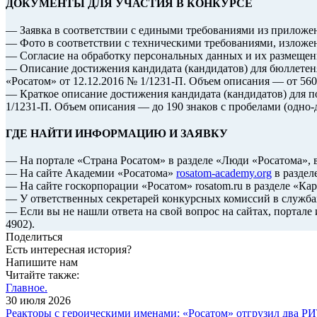
ДОКУМЕНТЫ ДЛЯ УЧАСТИЯ В КОНКУРСЕ
— Заявка в соответствии с едиными требованиями из приложен
— Фото в соответствии с техническими требованиями, изложе
— Согласие на обработку персональных данных и их размещени
— Описание достижения кандидата (кандидатов) для бюллетен
«Росатом» от 12.12.2016 № 1/1231-П. Объем описания — от 560
— Краткое описание достижения кандидата (кандидатов) для п
1/1231-П. Объем описания — до 190 знаков с пробелами (одно-
ГДЕ НАЙТИ ИНФОРМАЦИЮ И ЗАЯВКУ
— На портале «Страна Росатом» в разделе «Люди «Росатома»,
— На сайте Академии «Росатома»
rosatom-academy.org
в раздел
— На сайте госкорпорации «Росатом» rosatom.ru в разделе «Кар
— У ответственных секретарей конкурсных комиссий в служба
— Если вы не нашли ответа на свой вопрос на сайтах, портале и
4902).
Поделиться
Есть интересная история?
Напишите нам
Читайте также:
Главное.
30 июля 2026
Реакторы с героическими именами: «Росатом» отгрузил два Р