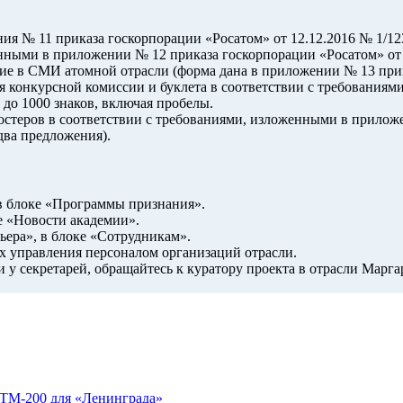
ия № 11 приказа госкорпорации «Росатом» от 12.12.2016 № 1/12
нными в приложении № 12 приказа госкорпорации «Росатом» от 
е в СМИ атомной отрасли (форма дана в приложении № 13 прика
я конкурсной комиссии и буклета в соответствии с требования
 до 1000 знаков, включая пробелы.
остеров в соответствии с требованиями, изложенными в прилож
два предложения).
 в блоке «Программы признания».
е «Новости академии».
ьера», в блоке «Сотрудникам».
х управления персоналом организаций отрасли.
 у секретарей, обращайтесь к куратору проекта в отрасли Маргари
ИТМ-200 для «Ленинграда»