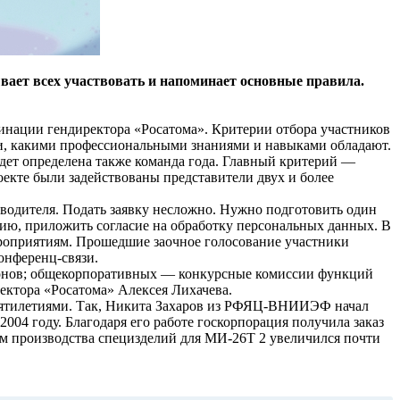
вает всех участвовать и напоминает основные правила.
нации гендиректора «Росатома». Критерии отбора участников
ти, какими профессиональными знаниями и навыками обладают.
дет определена также команда года. Главный критерий —
роекте были задействованы представители двух и более
водителя. Подать заявку несложно. Нужно подготовить один
афию, приложить согласие на обработку персональных данных. В
роприятиям. Прошедшие заочное голосование участники
онференц-связи.
ионов; общекорпоративных — конкурсные комиссии функций
ектора «Росатома» Алексея Лихачева.
есятилетиями. Так, Никита Захаров из РФЯЦ-ВНИИЭФ начал
004 году. Благодаря его работе госкорпорация получила заказ
ем производства специзделий для МИ-26Т 2 увеличился почти