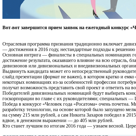
Вот-вот завершится прием заявок на ежегодный конкурс «Ч
Отраслевая программа признания традиционно включает диви
— достижения в 2016 году, нестандартные подходы к решению
Основная интрига — финалисты в специальных номинациях ген
достижение результата, оказавшего влияние на всю отрасль, бл
дивизионов или дивизиональных и внедивизиональных органи
Выдвинуть кандидата может его непосредственный руководите
слайд презентации (формат не важен), в котором кратко и емк
некоторых номинациях из-за особенностей профессии потребу
получат возможность представить свой проект и ответить на в
Победителей дивизиональных номинаций будут выбирать конк
госкорпорации во главе с их руководителями; специальных — 
Победа в конкурсе «Человек года «Росатома» очень почетна.
разработку технологии, на основе которой было запущено мелко
на сумму 215 млн рублей, а сам Никита Захаров победил в 20
вдвое, в денежном выражении — до 405 млн рублей.
Кто станет лучшим по итогам 2016 года — узнаем весной. Цер