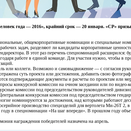
еловек года — 2016», крайний срок — 20 января. «СР» призы
зиональные, общекорпоративные номинации и специальные номи
 рабочих задач, разделяют ли кандидаты корпоративные ценнос
директора. В этот раз перечень спецноминаций расширился: бу
агодаря работе в единой команде. Для участия нужно, чтобы в п
заций.
ль или коллеги. Возможно и самовыдвижение — с согласия руко
о отражена суть проекта или достижения, добавить свою фотогр
ются подтверждающие документы и расчеты по проектам или ме
опросы конкурсной комиссии на очном заседании или по видео-к
урсные комиссии под председательством руководителей дивиз
Центральная конкурсная комиссия под председательством гендир
 Многие номинируются за достижения, над которыми работают д
серийное производство специзделий для вертолета Ми-26Т 2, в 2
15 году в спецноминации «На шаг впереди». В прошлом году объ
емония награждения победителей назначена на апрель.