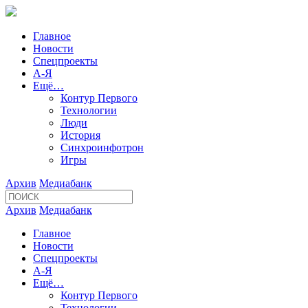
Главное
Новости
Спецпроекты
А-Я
Ещё…
Контур Первого
Технологии
Люди
История
Синхроинфотрон
Игры
Архив
Медиабанк
Архив
Медиабанк
Главное
Новости
Спецпроекты
А-Я
Ещё…
Контур Первого
Технологии