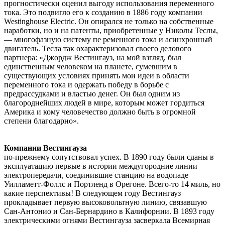
прогностически оценил выгоду использования переменного
тока. Это подвигло его к созданию в 1886 году компании
Westinghouse Electric. Он опирался не только на собственные
наработки, но и на патенты, приобретенные у Николы Теслы,
— многофазную систему пе ременного тока и асинхронный
двигатель. Тесла так охарактеризовал своего делового
партнера: «Джордж Вестингауз, на мой взгляд, был
единственным человеком на планете, сумевшим в
существующих условиях принять мои идеи в области
переменного тока и одержать победу в борьбе с
предрассудками и властью денег. Он был одним из
благороднейших людей в мире, которым может гордиться
Америка и кому человечество должно быть в огромной
степени благодарно».
Компании Вестингауза
по-прежнему сопутствовал успех. В 1890 году были сданы в
эксплуатацию первые в истории междугородние линии
электропередачи, соединившие станцию на водопаде
Уилламетт-Фоллс и Портленд в Орегоне. Всего-то 14 миль, но
какие перспективы! В следующем году Вестингауз
прокладывает первую высоковольтную линию, связавшую
Сан-Антонио и Сан-Бернардино в Калифорнии. В 1893 году
электрическими огнями Вестингауза засверкала Всемирная