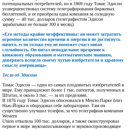
потенциальных потребителей, но в 1869 году Томас Эдисон
усовершенствовал систему телеграфирования биржевых
бюллетеней, и ее приобрела одна компания за солидную
сумму — 40 тыс. долларов (телеграфистом Эдисон
зарабатывал не больше 300 в месяц).
«Его методы крайне неэффективны: он может затратить
огромное количество времени и энергии и не достигнуть
ничего, если только ему не поможет счастливая
случайность. Он питал неподдельное презрение к
книжному образованию и математическим знаниям,
доверяясь всецело своему чутью изобретателя и здравому
смыслу американца»
Тесла об Эдисоне
Томас Эдисон — один из самых плодовитых изобретателей в
мире. Ему принадлежит более 1 тыс. патентов, полученных в
Штатах, и около 3 тыс. — за их пределами.
В 1876 году Томас Эдисон обосновался в Менло-Парке близ
Нью-Йорка и оборудовал себе лабораторию. Там он
существенно улучшил телефон, за что телеграфная компания
Western
Union отвалила 100 тыс. долларов, а также сконструировал
первое в мире звукозаписывающее и звуковоспроизводящее