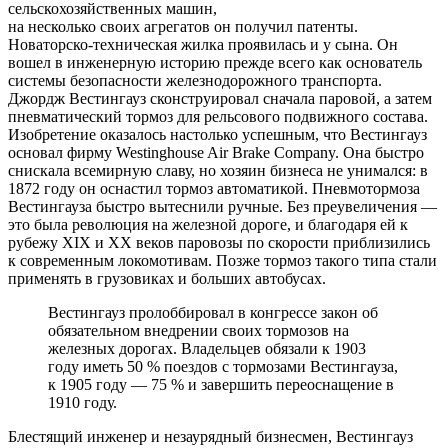
сельскохозяйственных машин,
на несколько своих агрегатов он получил патенты.
Новаторско-техническая жилка проявилась и у сына. Он
вошел в инженерную историю прежде всего как основатель
системы безопасности железнодорожного транспорта.
Джордж Вестингауз сконструировал сначала паровой, а затем
пневматический тормоз для рельсового подвижного состава.
Изобретение оказалось настолько успешным, что Вестингауз
основал фирму Westinghouse Air Brake Company. Она быстро
снискала всемирную славу, но хозяин бизнеса не унимался: в
1872 году он оснастил тормоз автоматикой. Пневмотормоза
Вестингауза быстро вытеснили ручные. Без преувеличения —
это была революция на железной дороге, и благодаря ей к
рубежу XIX и XX веков паровозы по скорости приблизились
к современным локомотивам. Позже тормоз такого типа стали
применять в грузовиках и больших автобусах.
Вестингауз пролоббировал в конгрессе закон об
обязательном внедрении своих тормозов на
железных дорогах. Владельцев обязали к 1903
году иметь 50 % поездов с тормозами Вестингауза,
к 1905 году — 75 % и завершить переоснащение в
1910 году.
Блестящий инженер и незаурядный бизнесмен, Вестингауз