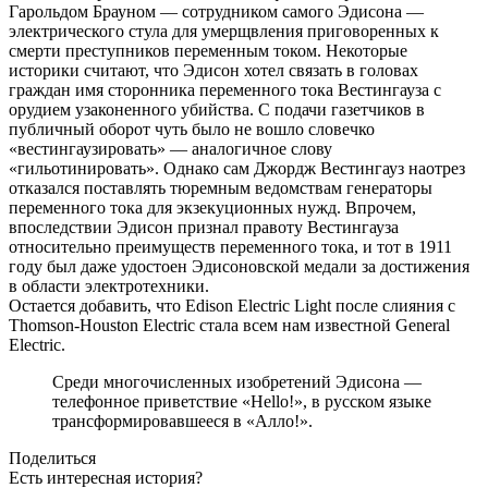
Гарольдом Брауном — сотрудником самого Эдисона —
электрического стула для умерщвления приговоренных к
смерти преступников переменным током. Некоторые
историки считают, что Эдисон хотел связать в головах
граждан имя сторонника переменного тока Вестингауза с
орудием узаконенного убийства. С подачи газетчиков в
публичный оборот чуть было не вошло словечко
«вестингаузировать» — аналогичное слову
«гильотинировать». Однако сам Джордж Вестингауз наотрез
отказался поставлять тюремным ведомствам генераторы
переменного тока для экзекуционных нужд. Впрочем,
впоследствии Эдисон признал правоту Вестингауза
относительно преимуществ переменного тока, и тот в 1911
году был даже удостоен Эдисоновской медали за достижения
в области электротехники.
Остается добавить, что Edison Electric Light после слияния с
Thomson-Houston Electric стала всем нам известной General
Electric.
Среди многочисленных изобретений Эдисона —
телефонное приветствие «Hello!», в русском языке
трансформировавшееся в «Алло!».
Поделиться
Есть интересная история?