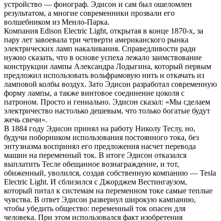
устройство — фонограф. Эдисон и сам был ошеломлен
результатом, а многие современники прозвали его
волшебником из Менло-Парка.
Компания Edison Electric Light, открытая в конце 1870‑х, за
пару лет завоевала три четверти американского рынка
электрических ламп накаливания. Справедливости ради
нужно сказать, что в основе успеха лежало заимствование
конструкции лампы Александра Лодыгина, который первым
предложил использовать вольфрамовую нить и откачать из
ламповой колбы воздух. Зато Эдисон разработал современную
форму лампы, а также винтовое соединение цоколя с
патроном. Просто и гениально. Эдисон сказал: «Мы сделаем
электричество настолько дешевым, что только богатые будут
жечь свечи».
В 1884 году Эдисон принял на работу Николу Теслу, но,
будучи поборником использования постоянного тока, без
энтузиазма воспринял его предложения насчет перевода
машин на переменный ток. В итоге Эдисон отказался
выплатить Тесле обещанное вознаграждение, и тот,
обиженный, уволился, создав собственную компанию — Tesla
Electric Light. И сблизился с Джорджем Вестингаузом,
который питал к системам на переменном токе самые теплые
чувства. В ответ Эдисон развернул широкую кампанию,
чтобы убедить общество: переменный ток опасен для
человека. При этом использовался факт изобретения