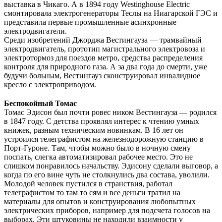
выставка в Чикаго. А в 1894 году Westinghouse Electric
смонтировала электрогенераторы Теслы на Ниагарской ГЭС и
представила первые промышленные асинхронные
электродвигатели.
Среди изобретений Джорджа Вестингауза — трамвайный
электродвигатель, прототип магистрального электровоза и
электротормоз для поездов метро, средства распределения
контроля для природного газа. А за два года до смерти, уже
будучи больным, Вестингауз сконструировал инвалидное
кресло с электроприводом.
Беспокойный Томас
Томас Эдисон был почти ровес ником Вестингауза — родился
в 1847 году. С детства проявлял интерес к чтению умных
книжек, разным техническим новинкам. В 16 лет он
устроился телеграфистом на железнодорожную станцию в
Порт-Гуроне. Там, чтобы можно было в ночную смену
поспать, слегка автоматизировал рабочее место. Это не
слишком понравилось начальству. Эдисону сделали выговор, а
когда по его вине чуть не столкнулись два состава, уволили.
Молодой человек пустился в странствия, работал
телеграфистом то там то сям и все деньги тратил на
материалы для опытов и конструирования любопытных
электрических приборов, например для подсчета голосов на
выборах. Эти штуковины не находили взаимности у