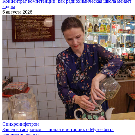
Концентрат компетенций: как радиохимическая школа меняет
кадры
6 августа 2026
Синхроинфотрон
Зашел в гастроном — попал в историю: о Музее быта
советских ученых