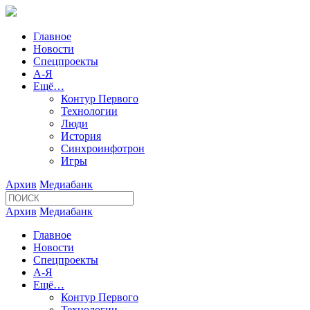
Главное
Новости
Спецпроекты
А-Я
Ещё…
Контур Первого
Технологии
Люди
История
Синхроинфотрон
Игры
Архив
Медиабанк
Архив
Медиабанк
Главное
Новости
Спецпроекты
А-Я
Ещё…
Контур Первого
Технологии