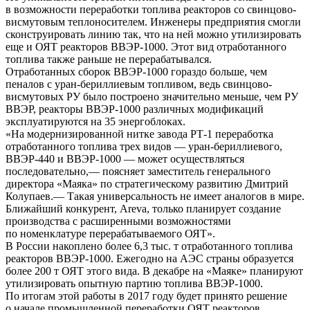
в возможности переработки топлива реакторов со свинцово-
висмутовым теплоносителем. Инженеры предприятия смогли
сконструировать линию так, что на ней можно утилизировать
еще и ОЯТ реакторов ВВЭР-1000. Этот вид отработанного
топлива также раньше не перерабатывался.
Отработанных сборок ВВЭР-1000 гораздо больше, чем
пеналов с уран-бериллиевым топливом, ведь свинцово-
висмутовых РУ было построено значительно меньше, чем РУ
ВВЭР, реакторы ВВЭР-1000 различных модификаций
эксплуатируются на 35 энергоблоках.
«На модернизированной нитке завода РТ-1 переработка
отработанного топлива трех видов — уран-бериллиевого,
ВВЭР-440 и ВВЭР-1000 — может осуществляться
последовательно,— поясняет заместитель генерального
директора «Маяка» по стратегическому развитию Дмитрий
Колупаев.— Такая универсальность не имеет аналогов в мире.
Ближайший конкурент, Areva, только планирует создание
производства с расширенными возможностями
по номенклатуре перерабатываемого ОЯТ».
В России накоплено более 6,3 тыс. т отработанного топлива
реакторов ВВЭР-1000. Ежегодно на АЭС страны образуется
более 200 т ОЯТ этого вида. В декабре на «Маяке» планируют
утилизировать опытную партию топлива ВВЭР-1000.
По итогам этой работы в 2017 году будет принято решение
о начале промышленной переработки ОЯТ реакторов