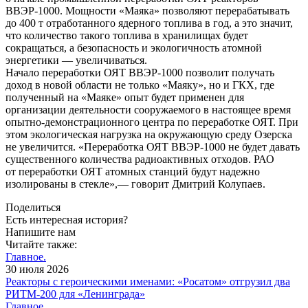
ВВЭР-1000. Мощности «Маяка» позволяют перерабатывать
до 400 т отработанного ядерного топлива в год, а это значит,
что количество такого топлива в хранилищах будет
сокращаться, а безопасность и экологичность атомной
энергетики — увеличиваться.
Начало переработки ОЯТ ВВЭР-1000 позволит получать
доход в новой области не только «Маяку», но и ГКХ, где
полученный на «Маяке» опыт будет применен для
организации деятельности сооружаемого в настоящее время
опытно-демонстрационного центра по переработке ОЯТ. При
этом экологическая нагрузка на окружающую среду Озерска
не увеличится. «Переработка ОЯТ ВВЭР-1000 не будет давать
существенного количества радиоактивных отходов. РАО
от переработки ОЯТ атомных станций будут надежно
изолированы в стекле»,— говорит Дмитрий Колупаев.
Поделиться
Есть интересная история?
Напишите нам
Читайте также:
Главное.
30 июля 2026
Реакторы с героическими именами: «Росатом» отгрузил два
РИТМ-200 для «Ленинграда»
Главное.