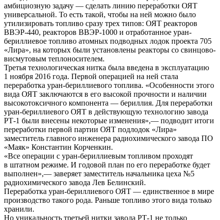
амбициозную задачу — сделать линию переработки ОЯТ
универсальной. То есть такой, чтобы на ней можно было
утилизировать топливо сразу трех типов: ОЯТ реакторов
ВВЭР-440, реакторов ВВЭР-1000 и отработанное уран-
бериллиевое топливо атомных подводных лодок проекта 705
«Лира», на которых были установлены реакторы со свинцово-
висмутовым теплоносителем.
Третья технологическая нитка была введена в эксплуатацию
1 ноября 2016 года. Первой операцией на ней стала
переработка уран-бериллиевого топлива. «Особенности этого
вида ОЯТ заключаются в его высокой прочности и наличии
высокотоксичного компонента — бериллия. Для переработки
уран-бериллиевого ОЯТ в действующую технологию завода
РТ-1 были внесены некоторые изменения»,— подводит итоги
переработки первой партии ОЯТ подлодок «Лира»
заместитель главного инженера радиохимического завода ПО
«Маяк» Константин Корченкин.
«Все операции с уран-бериллиевым топливом проходят
в штатном режиме. И годовой план по его переработке будет
выполнен»,— заверяет заместитель начальника цеха №5
радиохимического завода Лев Белинский.
Переработка уран-бериллиевого ОЯТ — единственное в мире
производство такого рода. Раньше топливо этого вида только
хранили.
Но уникальность третьей нитки завода РТ-1 не только