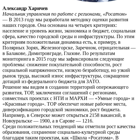
Александр Харичев
Начальник управления по работе с регионами, «Росатом»
— В 2013 году мы разработали методику оценки развития
наших городов. Она основана на четырех критериях:
население и уровень жизни, экономика и бюджет, социальная
сфера, качество городской среды и инфраструктуры. По этим
критериям положительная динамика есть, к примеру, в
Полярных Зорях, Железногорске, Заречном, отрицательная —
в Балакове, Димитровграде, Глазове. По результатам
мониторинга в 2015 году мы зафиксировали следующие
проблемы: снижение покупательной способности, рост
социальной напряженности, низкую безработицу, но узкий
рынок труда, высокий износ инфраструктуры, сокращение
дотаций из федерального бюджета для ЗАТО.
Решение мы видим в создании территорий опережающего
развития, ТОР, заключении соглашений с регионами,
совместных проектах с НТИ и МАРХИ — «Умные города» и
«Красивые города». ТОР обеспечат новые рабочие места,
диверсификацию городской экономики, рост бюджета.
Например, в Северске может открыться 2158 вакансий, в
Новоуральске — 1900, а в Сарове — 1216.
Среди положительных тенденций мы отметили рост качества
образования, сохранение социально-культурной среды
благодаря таким проектам, как «Школа «Росатома». В