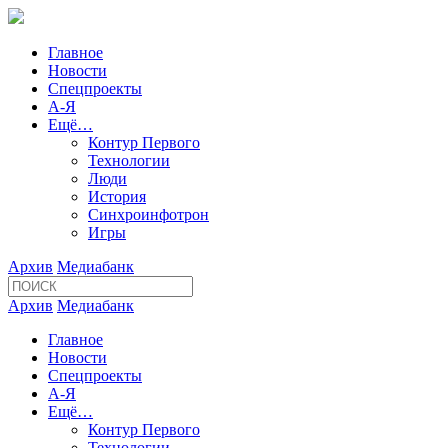
Главное
Новости
Спецпроекты
А-Я
Ещё…
Контур Первого
Технологии
Люди
История
Синхроинфотрон
Игры
Архив
Медиабанк
Архив
Медиабанк
Главное
Новости
Спецпроекты
А-Я
Ещё…
Контур Первого
Технологии