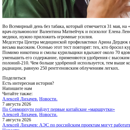
Во Всемирный день без табака, который отмечается 31 мая, н
врач-пульмонолог Валентина Матвейчук и психолог Елена Лене
медики, нужно приложить огромные усилия.
Медсестра Центра медицинской профилактики Арина Дердюк из
весьма высоким. Осенью этот тест повторят: тех, кто бросил к
Помимо никотина и смолы курильщики вдыхают около 70 ядовит
уменьшить его содержание, применяются удобрения с высоким 
полоний-210. Чем больше удобрений используется, тем выше кон
радиации, равную 250 рентгеновским облучениям легких.
Поделиться
Есть интересная история?
Напишите нам
Читайте также:
Алексей Лихачев.
Новости.
7 августа 2026
По Севморпути пойдут первые китайские «маршрутки»
Алексей Лихачев.
Новости.
7 августа 2026
Алексей Лихачев: АЭС по российским проектам могут работат