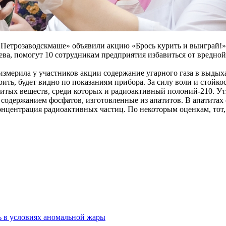
а «Петрозаводскмаше» объявили акцию «Брось курить и выиграй
ва, помогут 10 сотрудникам предприятия избавиться от вредной
мерила у участников акции содержание угарного газа в выдыха
урить, будет видно по показаниям прибора. За силу воли и стойк
ых веществ, среди которых и радиоактивный полоний-210. Утвер
содержанием фосфатов, изготовленные из апатитов. В апатитах 
центрация радиоактивных частиц. По некоторым оценкам, тот, кт
ь в условиях аномальной жары