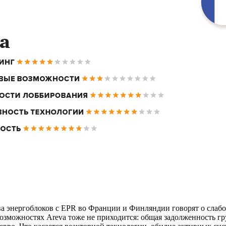
ва энергоблоков с EPR во Франции и Финляндии говорят о сла
зможностях Areva тоже не приходится: общая задолженность гру