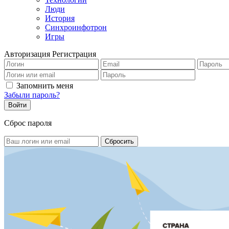
Люди
История
Синхроинфотрон
Игры
Авторизация
Регистрация
Запомнить меня
Забыли пароль?
Сброс пароля