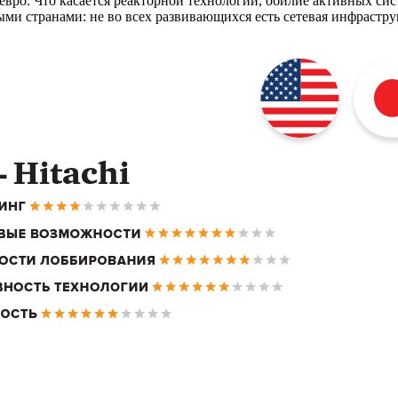
евро. Что касается реакторной технологии, обилие активных си
ми странами: не во всех развивающихся есть сетевая инфрастру