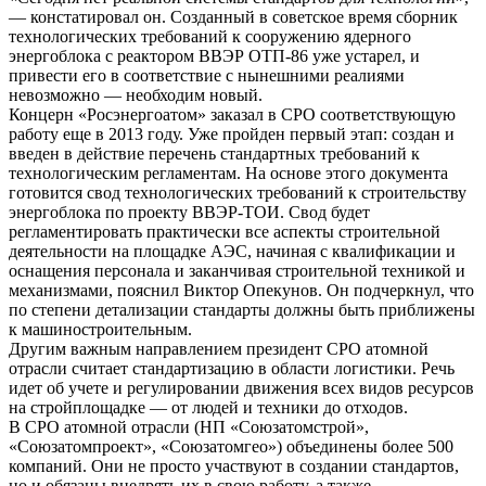
— констатировал он. Созданный в советское время сборник
технологических требований к сооружению ядерного
энергоблока с реактором ВВЭР ОТП-86 уже устарел, и
привести его в соответствие с нынешними реалиями
невозможно — необходим новый.
Концерн «Росэнергоатом» заказал в СРО соответствующую
работу еще в 2013 году. Уже пройден первый этап: создан и
введен в действие перечень стандартных требований к
технологическим регламентам. На основе этого документа
готовится свод технологических требований к строительству
энергоблока по проекту ВВЭР-ТОИ. Свод будет
регламентировать практически все аспекты строительной
деятельности на площадке АЭС, начиная с квалификации и
оснащения персонала и заканчивая строительной техникой и
механизмами, пояснил Виктор Опекунов. Он подчеркнул, что
по степени детализации стандарты должны быть приближены
к машиностроительным.
Другим важным направлением президент СРО атомной
отрасли считает стандартизацию в области логистики. Речь
идет об учете и регулировании движения всех видов ресурсов
на стройплощадке — от людей и техники до отходов.
В СРО атомной отрасли (НП «Союзатомстрой»,
«Союзатомпроект», «Союзатомгео») объединены более 500
компаний. Они не просто участвуют в создании стандартов,
но и обязаны внедрять их в свою работу, а также