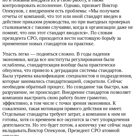
контролировать исполнение. Однако, признает Виктор
Опекунов, с внедрением есть проблемы: «Мы получаем
отчеты от компаний, что тот или иной стандарт введен в
действие приказом руководства, но при выездных проверках
сталкиваемся с такими случаями, когда в организации даже не
помнят, что они этот стандарт вводился». По словам
президента СРО, приходится вести настоящую борьбу за
применение новых стандартов на практике.
Упасть легко — подняться сложно. В годы падения
экономики, когда все институты регулирования были
ослаблены, стандартизация вообще была практически
обнулена, что привело к деградации системы стандартов.
Была утрачена квалификация: специалистов и подразделения,
которые занимались стандартизацией, сократили. Сейчас
необходим обратный процесс. Но созидание так быстро, как
разрушение, не происходит. Внедрение стандартов позволяет
компании выстроить свою работу более грамотно,
эффективно, в том числе с точки зрения экономики. К
сожалению, такая мотивация прямого действия не имеет.
Отдельные стандарты требуют затрат, а компании к ним не
готовы, хотя со временем все окупится за счет упорядочения
деятельности. Но это будет потом, а копеечку уже сейчас надо
вкладывать.
Виктор Опекунов, Президент СРО атомной
отрасли