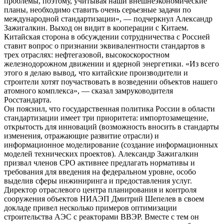
проблемы, поэтому, учитывая наши внешнеэкономические
планы, необходимо ставить очень серьезные задачи по
международной стандартизации», — подчеркнул Александр
Зажигалкин. Выход он видит в кооперации с Китаем.
Китайская сторона в обсуждении сотрудничества с Россией
ставит вопрос о признании эквивалентности стандартов в
трех отраслях: нефтегазовой, высокоскоростном
железнодорожном движении и ядерной энергетики. «Из всего
этого я делаю вывод, что китайские производители и
строители хотят поучаствовать в возведении объектов нашего
атомного комплекса», — сказал замруководителя
Росстандарта.
Он пояснил, что государственная политика России в области
стандартизации имеет три приоритета: импортозамещение,
открытость для инноваций (возможность вносить в стандарты
изменения, отражающие развитие отрасли) и
информационное моделирование (создание информационных
моделей технических проектов). Александр Зажигалкин
призвал членов СРО активнее предлагать нормативы и
требования для введения на федеральном уровне, особо
выделив сферы инжиниринга и предоставления услуг.
Директор отраслевого центра планирования и контроля
сооружения объектов НИАЭП Дмитрий Шепелев в своем
докладе привел несколько примеров оптимизации
строительства АЭС с реакторами ВВЭР. Вместе с тем он