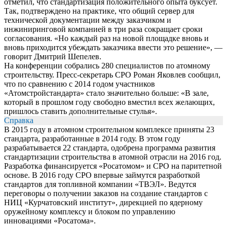
отметил, что стандартизация положительного опыта буксует.
Так, подтверждено на практике, что общий сервер для
технической документации между заказчиком и
инжиниринговой компанией в три раза сокращает сроки
согласования. «Но каждый раз на новой площадке вновь и
вновь приходится убеждать заказчика ввести это решение», —
говорит Дмитрий Шепелев.
На конференции собрались 280 специалистов по атомному
строительству. Пресс-секретарь СРО Роман Яковлев сообщил,
что по сравнению с 2014 годом участников
«Атомстройстандарта» стало значительно больше: «В зале,
который в прошлом году свободно вместил всех желающих,
пришлось ставить дополнительные стулья».
Справка
В 2015 году в атомном строительном комплексе приняты 23
стандарта, разработанные в 2014 году. В этом году
разрабатывается 22 стандарта, одобрена программа развития
стандартизации строительства в атомной отрасли на 2016 год.
Разработка финансируется «Росатомом» и СРО на паритетной
основе. В 2016 году СРО впервые займутся разработкой
стандартов для топливной компании «ТВЭЛ». Ведутся
переговоры о получении заказов на создание стандартов с
НИЦ «Курчатовский институт», дирекцией по ядерному
оружейному комплексу и блоком по управлению
инновациями «Росатома».