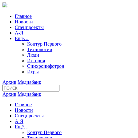
Главное
Новости
Спецпроекты
А-Я
Ещё…
Контур Первого
Технологии
Люди
История
Синхроинфотрон
Игры
Архив
Медиабанк
Архив
Медиабанк
Главное
Новости
Спецпроекты
А-Я
Ещё…
Контур Первого
Технологии