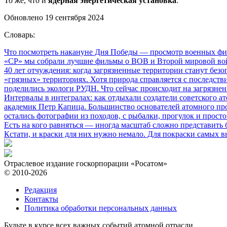
То же, что и
ядерная энергетическая установка
.
Обновлено 19 сентября 2024
Словарь:
Что посмотреть накануне Дня Победы
— просмотр военных фил
«СР» мы собрали лучшие фильмы о ВОВ и Второй мировой вой
40 лет отчуждения: когда загрязненные территории станут без
«грязных» территориях. Хотя природа справляется с последств
поделились экологи РУДН. Что сейчас происходит на загрязне
Интервалы в интегралах: как отдыхали создатели советского а
академик Петр Капица. Большинство основателей атомного прое
остались фотографии из походов, с рыбалки, прогулок и прос
Есть на кого равняться
— иногда масштаб сложно представить б
Кстати, и краски для них нужно немало. Для покраски самых в
Отраслевое издание госкорпорации «Росатом»
© 2010-2026
Редакция
Контакты
Политика обработки персональных данных
Будьте в курсе всех важных событий атомной отрасли