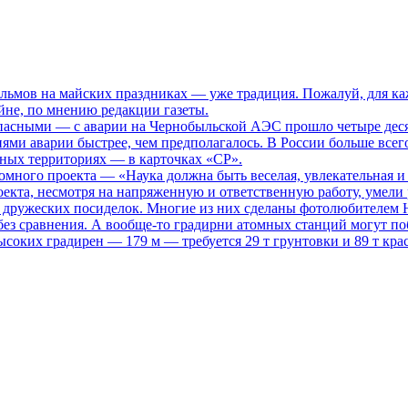
ьмов на майских праздниках — уже традиция. Пожалуй, для каж
не, по мнению редакции газеты.
опасными
— с аварии на Чернобыльской АЭС прошло четыре десяти
иями аварии быстрее, чем предполагалось. В России больше всег
нных территориях — в карточках «СР».
томного проекта
— «Наука должна быть веселая, увлекательная и
кта, несмотря на напряженную и ответственную работу, умели р
то дружеских посиделок. Многие из них сделаны фотолюбителем
ез сравнения. А вообще-то градирни атомных станций могут поб
ысоких градирен — 179 м — требуется 29 т грунтовки и 89 т кра