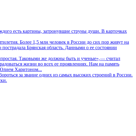
дого есть картины, затронувшие струны души. В карточках
летия. Более 1,5 млн человек в России до сих пор живут на
о пострадала Брянская область. Данными о ее состоянии
 простая. Таковыми же должны быть и ученые», — считал
адоваться жизни во всех ее проявлениях. Нам на память
 Юлием Харитоном...
ороться за звание одних из самых высоких строений в России.
ски.