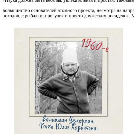
«Наука должна быть веселая, увлекательная и простая. Таковы
Большинство основателей атомного проекта, несмотря на напря
походов, с рыбалки, прогулок и просто дружеских посиделок.