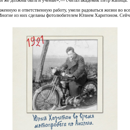
ми же должны быть и ученые», — считал академик Петр Капица.
женную и ответственную работу, умели радоваться жизни во все
 Многие из них сделаны фотолюбителем Юлием Харитоном. Сейча