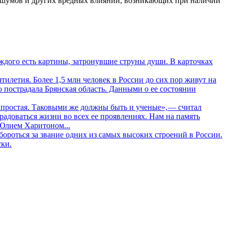
 шумов и других вредных влияний, возникающих при наличии
дого есть картины, затронувшие струны души. В карточках
летия. Более 1,5 млн человек в России до сих пор живут на
о пострадала Брянская область. Данными о ее состоянии
 простая. Таковыми же должны быть и ученые», — считал
адоваться жизни во всех ее проявлениях. Нам на память
 Юлием Харитоном...
ороться за звание одних из самых высоких строений в России.
ски.