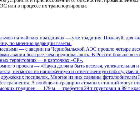
емы устройств и приспособлений от опасностей, промышленных
ЭС или в процессе их транспортировки.
ьмов на майских праздниках — уже традиция. Пожалуй, для каж
не, по мнению редакции газеты.
опасными
— с аварии на Чернобыльской АЭС прошло четыре десяти
иями аварии быстрее, чем предполагалось. В России больше всег
нных территориях — в карточках «СР».
томного проекта
— «Наука должна быть веселая, увлекательная и
кта, несмотря на напряженную и ответственную работу, умели р
то дружеских посиделок. Многие из них сделаны фотолюбителем
ез сравнения. А вообще-то градирни атомных станций могут поб
ысоких градирен — 179 м — требуется 29 т грунтовки и 89 т кра