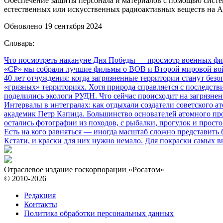
Обеспечение защиты персонала и материалов с помощью сист
естественных или искусственных радиоактивных веществ на А
Обновлено 19 сентября 2024
Словарь:
Что посмотреть накануне Дня Победы
— просмотр военных фил
«СР» мы собрали лучшие фильмы о ВОВ и Второй мировой вой
40 лет отчуждения: когда загрязненные территории станут без
«грязных» территориях. Хотя природа справляется с последств
поделились экологи РУДН. Что сейчас происходит на загрязне
Интервалы в интегралах: как отдыхали создатели советского а
академик Петр Капица. Большинство основателей атомного прое
остались фотографии из походов, с рыбалки, прогулок и прос
Есть на кого равняться
— иногда масштаб сложно представить б
Кстати, и краски для них нужно немало. Для покраски самых в
Отраслевое издание госкорпорации «Росатом»
© 2010-2026
Редакция
Контакты
Политика обработки персональных данных