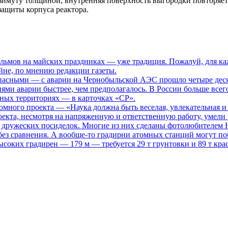
имуту толщиной; внутренняя поверхность выгородки повторяет 
защиты корпуса реактора.
ьмов на майских праздниках — уже традиция. Пожалуй, для каж
не, по мнению редакции газеты.
опасными
— с аварии на Чернобыльской АЭС прошло четыре десяти
иями аварии быстрее, чем предполагалось. В России больше всег
нных территориях — в карточках «СР».
томного проекта
— «Наука должна быть веселая, увлекательная и
кта, несмотря на напряженную и ответственную работу, умели р
то дружеских посиделок. Многие из них сделаны фотолюбителем
ез сравнения. А вообще-то градирни атомных станций могут поб
ысоких градирен — 179 м — требуется 29 т грунтовки и 89 т кра