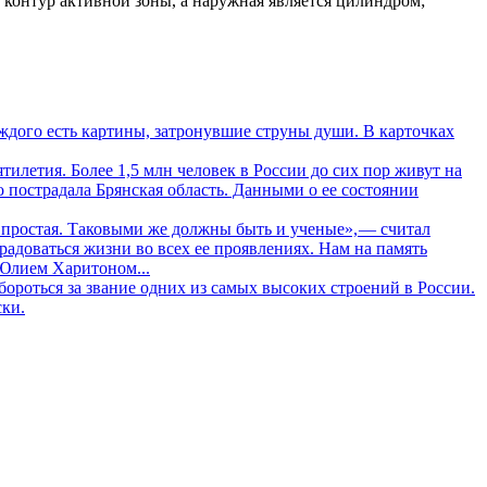
контур активной зоны, а наружная является цилиндром;
дого есть картины, затронувшие струны души. В карточках
летия. Более 1,5 млн человек в России до сих пор живут на
о пострадала Брянская область. Данными о ее состоянии
 простая. Таковыми же должны быть и ученые», — считал
адоваться жизни во всех ее проявлениях. Нам на память
 Юлием Харитоном...
ороться за звание одних из самых высоких строений в России.
ски.