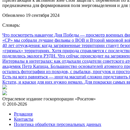
Прилегающий к активной зоне слой защиты с переменной по аз
предназначена для формирования поля энерговыделения и для 
Обновлено 19 сентября 2024
Словарь:
Что посмотреть накануне Дня Победы
— просмотр военных фил
«СР» мы собрали лучшие фильмы о ВОВ и Второй мировой вой
40 лет отчуждения: когда загрязненные территории станут без
«грязных» территориях. Хотя природа справляется с последств
поделились экологи РУДН. Что сейчас происходит на загрязне
Интервалы в интегралах: как отдыхали создатели советского а
академик Петр Капица. Большинство основателей атомного прое
остались фотографии из походов, с рыбалки, прогулок и прос
Есть на кого равняться
— иногда масштаб сложно представить б
Кстати, и краски для них нужно немало. Для покраски самых в
Отраслевое издание госкорпорации «Росатом»
© 2010-2026
Редакция
Контакты
Политика обработки персональных данных