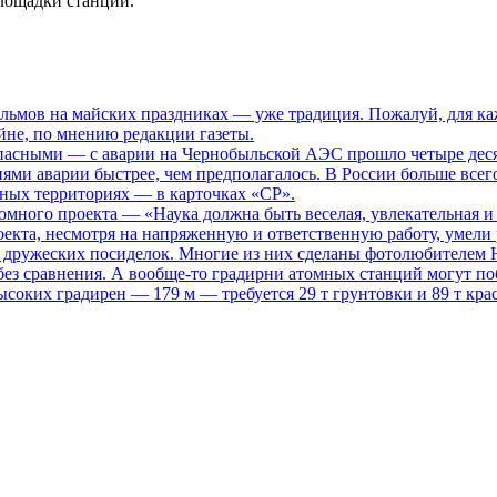
лощадки станции.
ьмов на майских праздниках — уже традиция. Пожалуй, для каж
не, по мнению редакции газеты.
опасными
— с аварии на Чернобыльской АЭС прошло четыре десяти
иями аварии быстрее, чем предполагалось. В России больше всег
нных территориях — в карточках «СР».
томного проекта
— «Наука должна быть веселая, увлекательная и
кта, несмотря на напряженную и ответственную работу, умели р
то дружеских посиделок. Многие из них сделаны фотолюбителем
ез сравнения. А вообще-то градирни атомных станций могут поб
ысоких градирен — 179 м — требуется 29 т грунтовки и 89 т кра