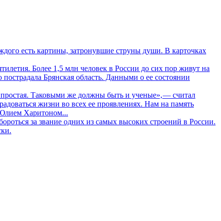
дого есть картины, затронувшие струны души. В карточках
летия. Более 1,5 млн человек в России до сих пор живут на
о пострадала Брянская область. Данными о ее состоянии
 простая. Таковыми же должны быть и ученые», — считал
адоваться жизни во всех ее проявлениях. Нам на память
 Юлием Харитоном...
ороться за звание одних из самых высоких строений в России.
ски.