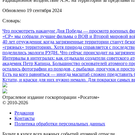
Радиационное воздействие АЭС на территории за пределами п
Обновлено 19 сентября 2024
Словарь:
Что посмотреть накануне Дня Победы
— просмотр военных фил
«СР» мы собрали лучшие фильмы о ВОВ и Второй мировой вой
40 лет отчуждения: когда загрязненные территории станут без
«грязных» территориях. Хотя природа справляется с последств
поделились экологи РУДН. Что сейчас происходит на загрязне
Интервалы в интегралах: как отдыхали создатели советского а
академик Петр Капица. Большинство основателей атомного прое
остались фотографии из походов, с рыбалки, прогулок и прос
Есть на кого равняться
— иногда масштаб сложно представить б
Кстати, и краски для них нужно немало. Для покраски самых в
Отраслевое издание госкорпорации «Росатом»
© 2010-2026
Редакция
Контакты
Политика обработки персональных данных
Будьте в курсе всех важных событий атомной отрасли